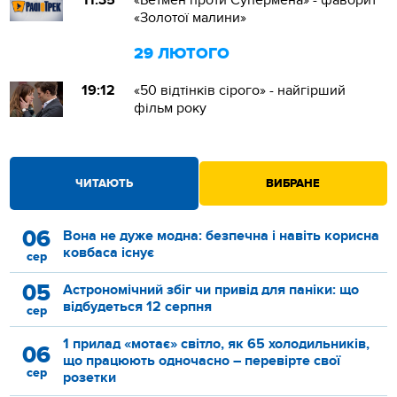
11:35
«Бетмен проти Супермена» - фаворит
«Золотої малини»
29 ЛЮТОГО
19:12
«50 відтінків сірого» - найгірший
фільм року
ЧИТАЮТЬ
ВИБРАНЕ
06
Вона не дуже модна: безпечна і навіть корисна
ковбаса існує
сер
05
Астрономічний збіг чи привід для паніки: що
відбудеться 12 серпня
сер
1 прилад «мотає» світло, як 65 холодильників,
06
що працюють одночасно – перевірте свої
сер
розетки