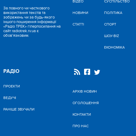
ВІДЕО
CУСПІЛЬСТВО
За повного чи часткового
використання текстів та
НОВИНИ
ПОЛІТИКА
зображень чи за будь-якого
іншого поширення інформації
СТАТТІ
СПОРТ
«Радіо ТРЕК» гіперпосилання на
сайт radiotrek.rv.ua є
обов'язковим.
ШОУ-BIZ
ЕКОНОМІКА
РАДІО
ПРОЕКТИ
АРХІВ НОВИН
ВЕДУЧІ
ОГОЛОШЕННЯ
РАНІШЕ ЗВУЧАЛИ
КОНТАКТИ
ПРО НАС