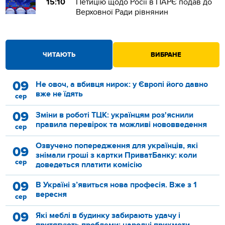
15:10
Петицію щодо Росії в ПАРЄ подав до
Верховної Ради рівнянин
ЧИТАЮТЬ
ВИБРАНЕ
09
Не овоч, а вбивця нирок: у Європі його давно
вже не їдять
сер
09
Зміни в роботі ТЦК: українцям роз'яснили
правила перевірок та можливі нововведення
сер
Озвучено попередження для українців, які
09
знімали гроші з картки ПриватБанку: коли
сер
доведеться платити комісію
09
В Україні з’явиться нова професія. Вже з 1
вересня
сер
09
Які меблі в будинку забирають удачу і