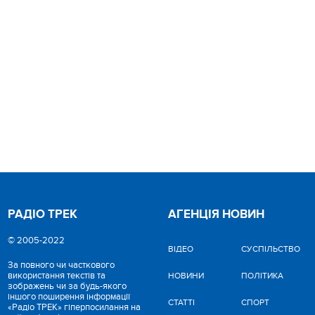
РАДІО ТРЕК
АГЕНЦІЯ НОВИН
© 2005-2022
ВІДЕО
CУСПІЛЬСТВО
За повного чи часткового
використання текстів та
НОВИНИ
ПОЛІТИКА
зображень чи за будь-якого
іншого поширення інформації
СТАТТІ
СПОРТ
«Радіо ТРЕК» гіперпосилання на