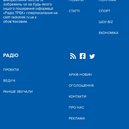
використання текстів та
НОВИНИ
ПОЛІТИКА
зображень чи за будь-якого
іншого поширення інформації
СТАТТІ
СПОРТ
«Радіо ТРЕК» гіперпосилання на
сайт radiotrek.rv.ua є
обов'язковим.
ШОУ-BIZ
ЕКОНОМІКА
РАДІО
ПРОЕКТИ
АРХІВ НОВИН
ВЕДУЧІ
ОГОЛОШЕННЯ
РАНІШЕ ЗВУЧАЛИ
КОНТАКТИ
ПРО НАС
РЕКЛАМА