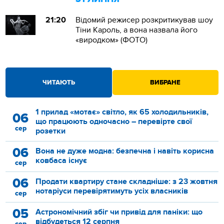
21:20
Відомий режисер розкритикував шоу
Тіни Кароль, а вона назвала його
«виродком» (ФОТО)
ЧИТАЮТЬ
ВИБРАНЕ
1 прилад «мотає» світло, як 65 холодильників,
06
що працюють одночасно – перевірте свої
сер
розетки
06
Вона не дуже модна: безпечна і навіть корисна
ковбаса існує
сер
06
Продати квартиру стане складніше: з 23 жовтня
нотаріуси перевірятимуть усіх власників
сер
05
Астрономічний збіг чи привід для паніки: що
відбудеться 12 серпня
сер