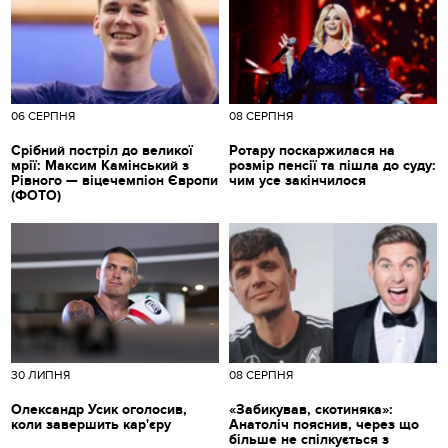
06 СЕРПНЯ
08 СЕРПНЯ
Срібний постріл до великої
Ротару поскаржилася на
мрії: Максим Камінський з
розмір пенсії та пішла до суду:
Рівного — віцечемпіон Європи
чим усе закінчилося
(ФОТО)
30 ЛИПНЯ
08 СЕРПНЯ
Олександр Усик оголосив,
«Забикував, скотиняка»:
коли завершить кар'єру
Анатоліч пояснив, через що
більше не спілкується з