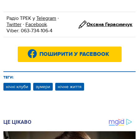
Радіо ТРЕК у
Telegram
·
Twitter
·
Facebook
.
Оксана Герасимчук
Viber: 063-734-106-4
ПОШИРИТИ У FACEBOOK
ТЕГИ:
нічні клуби
зумери
нічне життя
ЦЕ ЦІКАВО