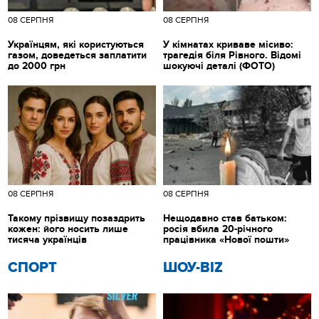
08 СЕРПНЯ
08 СЕРПНЯ
Українцям, які користуються
У кімнатах криваве місиво:
газом, доведеться заплатити
трагедія біля Рівного. Відомі
до 2000 грн
шокуючі деталі (ФОТО)
08 СЕРПНЯ
08 СЕРПНЯ
Такому прізвищу позаздрить
Нещодавно став батьком:
кожен: його носить лише
росія вбила 20-річного
тисяча українців
працівника «Нової пошти»
СПОРТ
ШОУ-BIZ