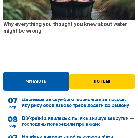
Why everything you thought you knew about water
might be wrong
ЧИТАЮТЬ
ПО ТЕМІ
07
Дешевша за скумбрію, корисніша за лосось:
яку рибу обов’язково треба додати до раціону
сер
08
В Україні з'явилась сіль, яка знищує закрутки —
господинь попередили про нюанс
сер
Нацбанк виводить з обігу купюри п'яти