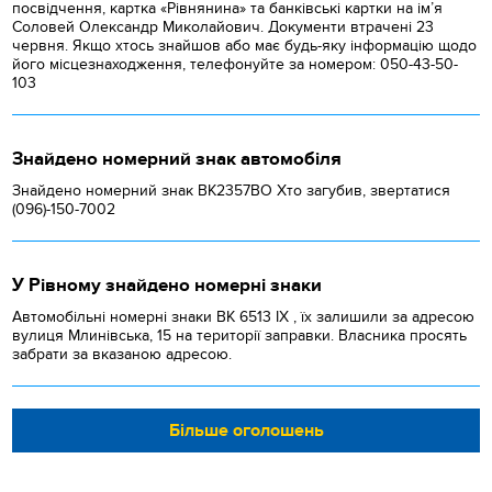
посвідчення, картка «Рівнянина» та банківські картки на ім’я
Соловей Олександр Миколайович. Документи втрачені 23
червня. Якщо хтось знайшов або має будь-яку інформацію щодо
його місцезнаходження, телефонуйте за номером: 050-43-50-
103
Знайдено номерний знак автомобіля
Знайдено номерний знак ВК2357ВО Хто загубив, звертатися
(096)-150-7002
У Рівному знайдено номерні знаки
Автомобільні номерні знаки BK 6513 IX , їх залишили за адресою
вулиця Млинівська, 15 на території заправки. Власника просять
забрати за вказаною адресою.
Більше оголошень