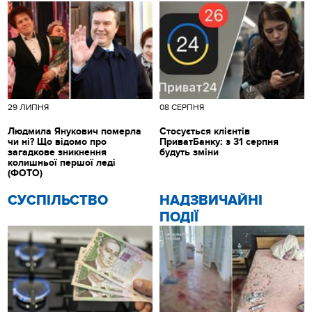
29 ЛИПНЯ
08 СЕРПНЯ
Людмила Янукович померла
Стосується клієнтів
чи ні? Що відомо про
ПриватБанку: з 31 серпня
загадкове зникнення
будуть зміни
колишньої першої леді
(ФОТО)
CУСПІЛЬСТВО
НАДЗВИЧАЙНІ
ПОДІЇ