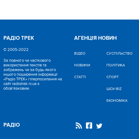
РАДІО ТРЕК
АГЕНЦІЯ НОВИН
© 2005-2022
ВІДЕО
CУСПІЛЬСТВО
За повного чи часткового
використання текстів та
НОВИНИ
ПОЛІТИКА
зображень чи за будь-якого
іншого поширення інформації
СТАТТІ
СПОРТ
«Радіо ТРЕК» гіперпосилання на
сайт radiotrek.rv.ua є
обов'язковим.
ШОУ-BIZ
ЕКОНОМІКА
РАДІО