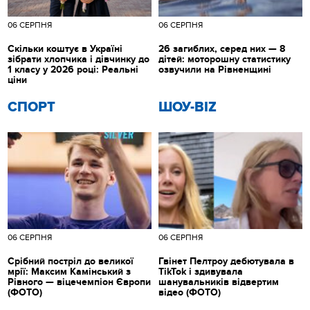
06 СЕРПНЯ
06 СЕРПНЯ
Скільки коштує в Україні
26 загиблих, серед них — 8
зібрати хлопчика і дівчинку до
дітей: моторошну статистику
1 класу у 2026 році: Реальні
озвучили на Рівненщині
ціни
СПОРТ
ШОУ-BIZ
06 СЕРПНЯ
06 СЕРПНЯ
Срібний постріл до великої
Гвінет Пелтроу дебютувала в
мрії: Максим Камінський з
TikTok і здивувала
Рівного — віцечемпіон Європи
шанувальників відвертим
(ФОТО)
відео (ФОТО)