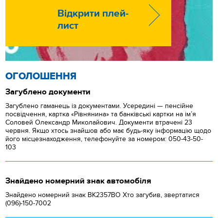
Відкрити плей-
лист
ОГОЛОШЕННЯ
Загублено документи
Загублено гаманець із документами. Усередині — пенсійне
посвідчення, картка «Рівнянина» та банківські картки на ім’я
Соловей Олександр Миколайович. Документи втрачені 23
червня. Якщо хтось знайшов або має будь-яку інформацію щодо
його місцезнаходження, телефонуйте за номером: 050-43-50-
103
Знайдено номерний знак автомобіля
Знайдено номерний знак ВК2357ВО Хто загубив, звертатися
(096)-150-7002