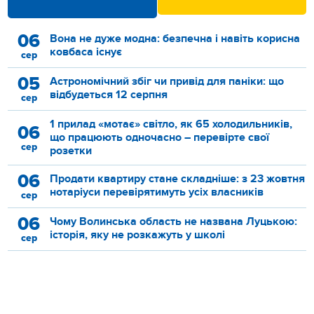
06
Вона не дуже модна: безпечна і навіть корисна
ковбаса існує
сер
05
Астрономічний збіг чи привід для паніки: що
відбудеться 12 серпня
сер
1 прилад «мотає» світло, як 65 холодильників,
06
що працюють одночасно – перевірте свої
сер
розетки
06
Продати квартиру стане складніше: з 23 жовтня
нотаріуси перевірятимуть усіх власників
сер
06
Чому Волинська область не названа Луцькою:
історія, яку не розкажуть у школі
сер