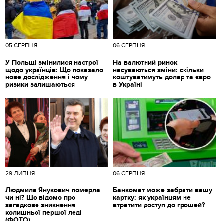
05 СЕРПНЯ
06 СЕРПНЯ
У Польщі змінилися настрої
На валютний ринок
щодо українців: Що показало
насуваються зміни: скільки
нове дослідження і чому
коштуватимуть долар та євро
ризики залишаються
в Україні
29 ЛИПНЯ
06 СЕРПНЯ
Людмила Янукович померла
Банкомат може забрати вашу
чи ні? Що відомо про
картку: як українцям не
загадкове зникнення
втратити доступ до грошей?
колишньої першої леді
(ФОТО)