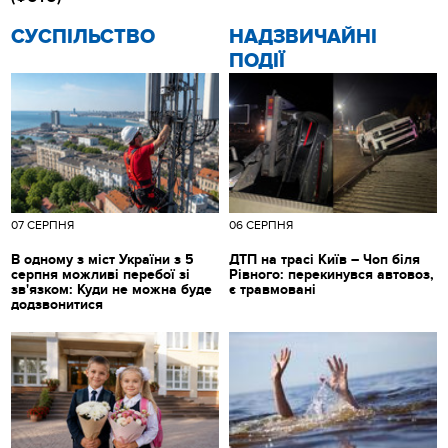
CУСПІЛЬСТВО
НАДЗВИЧАЙНІ
ПОДІЇ
07 СЕРПНЯ
06 СЕРПНЯ
В одному з міст України з 5
ДТП на трасі Київ – Чоп біля
серпня можливі перебої зі
Рівного: перекинувся автовоз,
зв'язком: Куди не можна буде
є травмовані
додзвонитися