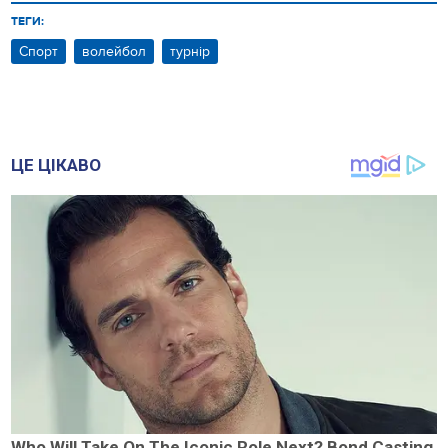
ТЕГИ:
Спорт
волейбол
турнір
ЦЕ ЦІКАВО
Who Will Take On The Iconic Role Next? Bond Casting