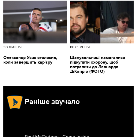
30 ЛИПНЯ
06 СЕРПНЯ
Олександр Усик оголосив,
Шанувальниці намагалися
коли завершить кар'єру
підкупити охорону, щоб
потрапити до Леонардо
ДіКапріо (ФОТО)
Раніше звучало