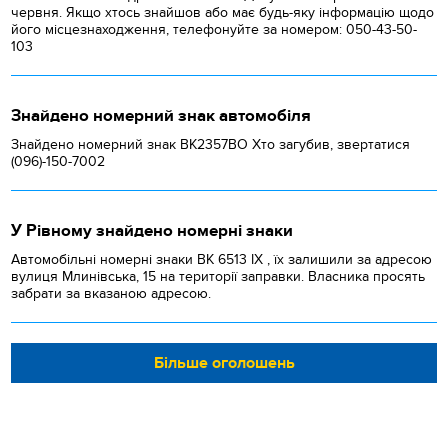
червня. Якщо хтось знайшов або має будь-яку інформацію щодо
його місцезнаходження, телефонуйте за номером: 050-43-50-
103
Знайдено номерний знак автомобіля
Знайдено номерний знак ВК2357ВО Хто загубив, звертатися
(096)-150-7002
У Рівному знайдено номерні знаки
Автомобільні номерні знаки BK 6513 IX , їх залишили за адресою
вулиця Млинівська, 15 на території заправки. Власника просять
забрати за вказаною адресою.
Більше оголошень