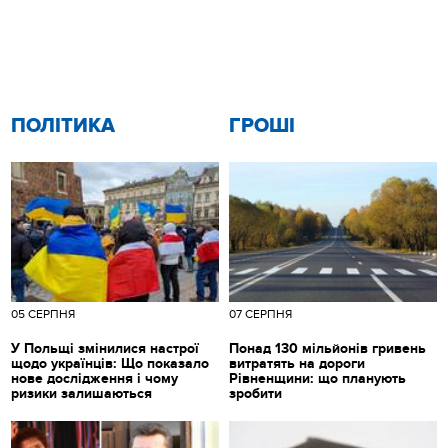
ПОЛІТИКА
ГРОШІ
05 СЕРПНЯ
07 СЕРПНЯ
У Польщі змінилися настрої
Понад 130 мільйонів гривень
щодо українців: Що показало
витратять на дороги
нове дослідження і чому
Рівненщини: що планують
ризики залишаються
зробити