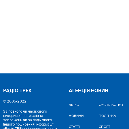
РАДІО ТРЕК
АГЕНЦІЯ НОВИН
© 2005-2022
ВІДЕО
CУСПІЛЬСТВО
За повного чи часткового
використання текстів та
НОВИНИ
ПОЛІТИКА
зображень чи за будь-якого
іншого поширення інформації
СТАТТІ
СПОРТ
«Радіо ТРЕК» гіперпосилання на