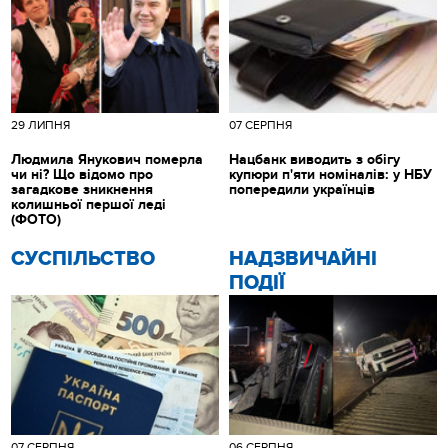
29 ЛИПНЯ
07 СЕРПНЯ
Людмила Янукович померла
Нацбанк виводить з обігу
чи ні? Що відомо про
купюри п'яти номіналів: у НБУ
загадкове зникнення
попередили українців
колишньої першої леді
(ФОТО)
CУСПІЛЬСТВО
НАДЗВИЧАЙНІ
ПОДІЇ
07 СЕРПНЯ
06 СЕРПНЯ