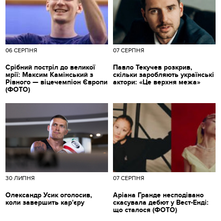
06 СЕРПНЯ
07 СЕРПНЯ
Срібний постріл до великої
Павло Текучев розкрив,
мрії: Максим Камінський з
скільки заробляють українські
Рівного — віцечемпіон Європи
актори: «Це верхня межа»
(ФОТО)
30 ЛИПНЯ
07 СЕРПНЯ
Олександр Усик оголосив,
Аріана Гранде несподівано
коли завершить кар'єру
скасувала дебют у Вест-Енді:
що сталося (ФОТО)