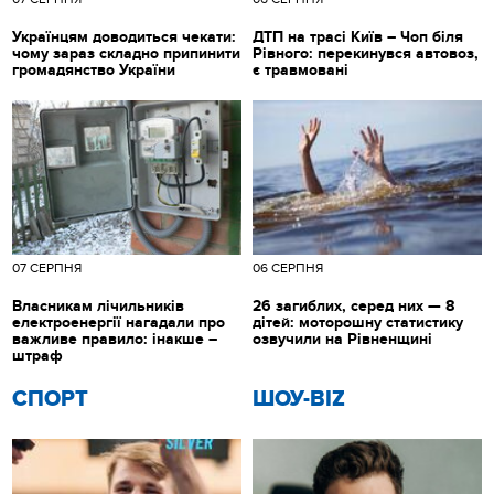
Українцям доводиться чекати:
ДТП на трасі Київ – Чоп біля
чому зараз складно припинити
Рівного: перекинувся автовоз,
громадянство України
є травмовані
07 СЕРПНЯ
06 СЕРПНЯ
Власникам лічильників
26 загиблих, серед них — 8
електроенергії нагадали про
дітей: моторошну статистику
важливе правило: інакше –
озвучили на Рівненщині
штраф
СПОРТ
ШОУ-BIZ