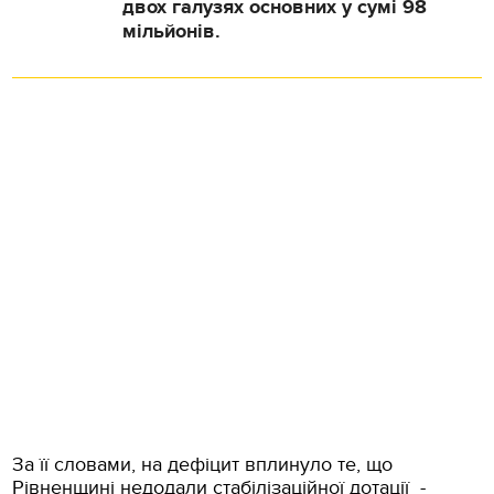
двох галузях основних у сумі 98
мільйонів.
За її словами, на дефіцит вплинуло те, що
Рівненщині недодали стабілізаційної дотації -