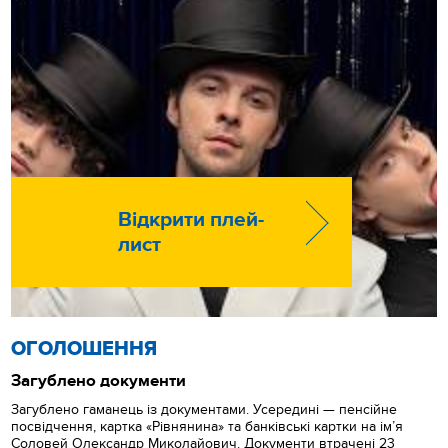
Відкрити плей-
лист
ОГОЛОШЕННЯ
Загублено документи
Загублено гаманець із документами. Усередині — пенсійне
посвідчення, картка «Рівнянина» та банківські картки на ім’я
Соловей Олександр Миколайович. Документи втрачені 23