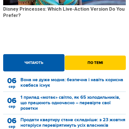
Disney Princesses: Which Live-Action Version Do You
Prefer?
ЧИТАЮТЬ
ПО ТЕМІ
06
Вона не дуже модна: безпечна і навіть корисна
ковбаса існує
сер
1 прилад «мотає» світло, як 65 холодильників,
06
що працюють одночасно – перевірте свої
сер
розетки
06
Продати квартиру стане складніше: з 23 жовтня
нотаріуси перевірятимуть усіх власників
сер