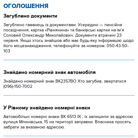
ОГОЛОШЕННЯ
Загублено документи
Загублено гаманець із документами. Усередині — пенсійне
посвідчення, картка «Рівнянина» та банківські картки на ім’я
Соловей Олександр Миколайович. Документи втрачені 23
червня. Якщо хтось знайшов або має будь-яку інформацію щодо
його місцезнаходження, телефонуйте за номером: 050-43-50-
103
Знайдено номерний знак автомобіля
Знайдено номерний знак ВК2357ВО Хто загубив, звертатися
(096)-150-7002
У Рівному знайдено номерні знаки
Автомобільні номерні знаки BK 6513 IX , їх залишили за адресою
вулиця Млинівська, 15 на території заправки. Власника просять
забрати за вказаною адресою.