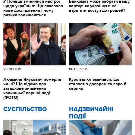
У Польщі змінилися настрої
Банкомат може забрати вашу
щодо українців: Що показало
картку: як українцям не
нове дослідження і чому
втратити доступ до грошей?
ризики залишаються
29 ЛИПНЯ
06 СЕРПНЯ
Людмила Янукович померла
Курс валют змінився: що
чи ні? Що відомо про
сталося з доларом та євро 6
загадкове зникнення
серпня
колишньої першої леді
(ФОТО)
CУСПІЛЬСТВО
НАДЗВИЧАЙНІ
ПОДІЇ