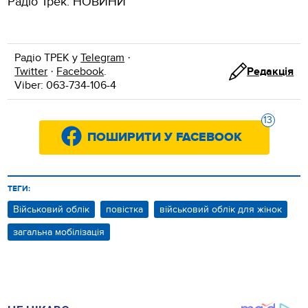
Радіо Трек: НОВИНИ
Радіо ТРЕК у
Telegram
·
Twitter
·
Facebook
.
Редакція
Viber: 063-734-106-4
13
ПОШИРИТИ У FACEBOOK
ТЕГИ:
Військовий облік
повістка
військовий облік для жінок
загальна мобілізація