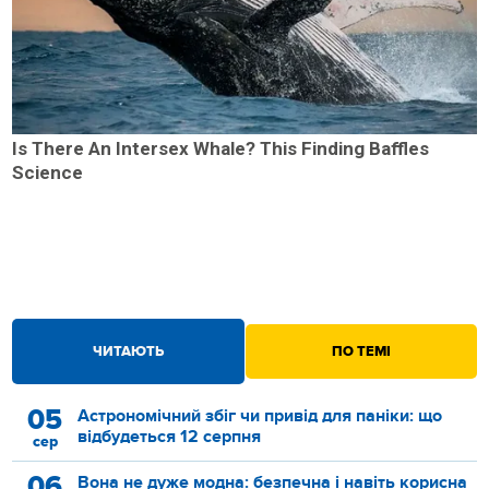
Is There An Intersex Whale? This Finding Baffles
Science
ЧИТАЮТЬ
ПО ТЕМІ
05
Астрономічний збіг чи привід для паніки: що
відбудеться 12 серпня
сер
06
Вона не дуже модна: безпечна і навіть корисна