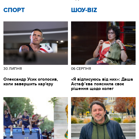
СПОРТ
ШОУ-BIZ
30 ЛИПНЯ
06 СЕРПНЯ
Олександр Усик оголосив,
«Я відписуюсь від них»: Даша
коли завершить кар'єру
Астаф’єва пояснила своє
рішення щодо колег