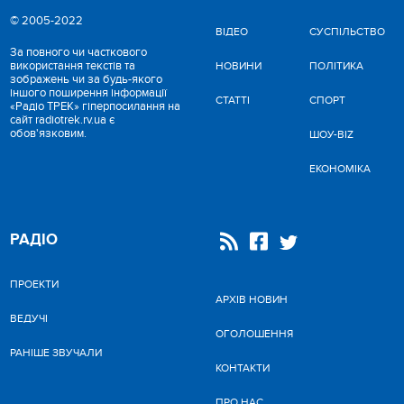
© 2005-2022
ВІДЕО
CУСПІЛЬСТВО
За повного чи часткового
використання текстів та
НОВИНИ
ПОЛІТИКА
зображень чи за будь-якого
іншого поширення інформації
СТАТТІ
СПОРТ
«Радіо ТРЕК» гіперпосилання на
сайт radiotrek.rv.ua є
обов'язковим.
ШОУ-BIZ
ЕКОНОМІКА
РАДІО
ПРОЕКТИ
АРХІВ НОВИН
ВЕДУЧІ
ОГОЛОШЕННЯ
РАНІШЕ ЗВУЧАЛИ
КОНТАКТИ
ПРО НАС