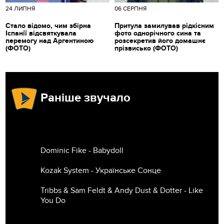
24 ЛИПНЯ
06 СЕРПНЯ
Стало відомо, чим збірна
Притула замилував рідкісним
Іспанії відсвяткувала
фото однорічного сина та
перемогу над Аргентиною
розсекретив його домашнє
(ФОТО)
прізвисько (ФОТО)
Раніше звучало
Dominic Fike - Babydoll
Kozak System - Українське Сонце
Tribbs & Sam Feldt & Andy Dust & Dotter - Like
You Do