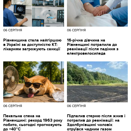
06 СЕРПНЯ
06 СЕРПНЯ
Рівненщина стала найгіршою
16-річна дівчина на
в Україні за доступністю КТ:
Рівненщині потрапила до
лікарням загрожують санкції
реанімації після падіння з
електровелосипеда
06 СЕРПНЯ
06 СЕРПНЯ
Пекельна спека на
Підпалив стерню після жнив і
Рівненщині: рекорд 1963 року
потрапив до реанімації: на
побито, сьогодні прогнозують
Здолбунівщині чоловік
до +40°C
отруївся чадним газом