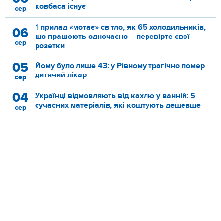
ковбаса існує
сер
1 прилад «мотає» світло, як 65 холодильників,
06
що працюють одночасно – перевірте свої
сер
розетки
05
Йому було лише 43: у Рівному трагічно помер
дитячий лікар
сер
04
Українці відмовляють від кахлю у ванній: 5
сучасних матеріалів, які коштують дешевше
сер