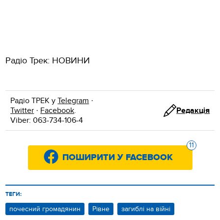
Радіо Трек: НОВИНИ
Радіо ТРЕК у
Telegram
·
Twitter
·
Facebook
.
Редакція
Viber: 063-734-106-4
11
ПОШИРИТИ У FACEBOOK
ТЕГИ:
почесний громадянин
Рівне
загиблі на війні