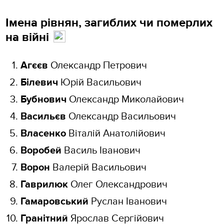
Імена рівнян, загиблих чи померлих
на війні
Агєєв
Олександр Петрович
Білевич
Юрій Васильович
Бубнович
Олександр Миколайович
Васильєв
Олександр Васильович
Власенко
Віталій Анатолійович
Воробей
Василь Іванович
Ворон
Валерій Васильович
Гаврилюк
Олег Олександрович
Гамаровський
Руслан Іванович
Гранітний
Ярослав Сергійович