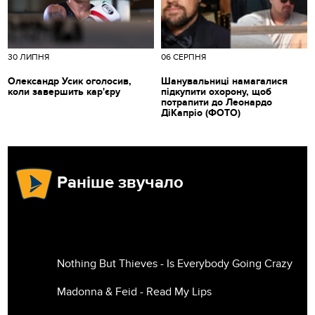
30 ЛИПНЯ
06 СЕРПНЯ
Олександр Усик оголосив,
Шанувальниці намагалися
коли завершить кар'єру
підкупити охорону, щоб
потрапити до Леонардо
ДіКапріо (ФОТО)
Раніше звучало
Nothing But Thieves - Is Everybody Going Crazy
Madonna & Feid - Read My Lips