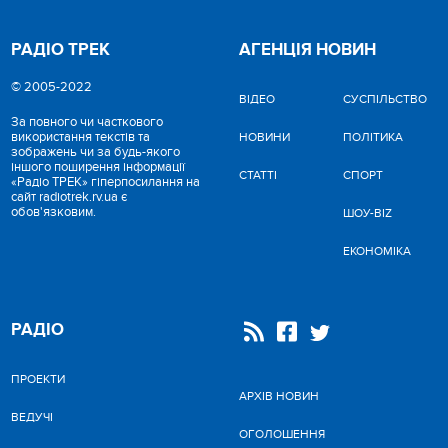
РАДІО ТРЕК
АГЕНЦІЯ НОВИН
© 2005-2022
ВІДЕО
CУСПІЛЬСТВО
За повного чи часткового
використання текстів та
НОВИНИ
ПОЛІТИКА
зображень чи за будь-якого
іншого поширення інформації
СТАТТІ
СПОРТ
«Радіо ТРЕК» гіперпосилання на
сайт radiotrek.rv.ua є
обов'язковим.
ШОУ-BIZ
ЕКОНОМІКА
РАДІО
ПРОЕКТИ
АРХІВ НОВИН
ВЕДУЧІ
ОГОЛОШЕННЯ