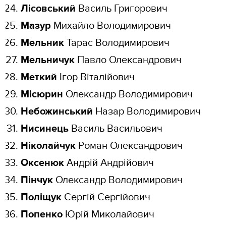
Лісовський
Василь Григорович
Мазур
Михайло Володимирович
Мельник
Тарас Володимирович
Мельничук
Павло Олександрович
Меткий
Ігор Віталійович
Місюрин
Олександр Володимирович
Небожинський
Назар Володимирович
Нисинець
Василь Васильович
Ніколайчук
Роман Олександрович
Оксенюк
Андрій Андрійович
Пінчук
Олександр Володимирович
Поліщук
Сергій Сергійович
Попенко
Юрій Миколайович