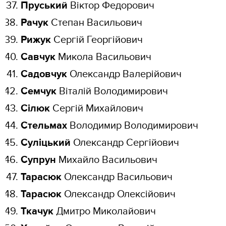
Пруський
Віктор Федорович
Рачук
Степан Васильович
Рижук
Сергій Георгійович
Савчук
Микола Васильович
Садовчук
Олександр Валерійович
Семчук
Віталій Володимирович
Сілюк
Сергій Михайлович
Стельмах
Володимир Володимирович
Суліцький
Олександр Сергійович
Супрун
Михайло Васильович
Тарасюк
Олександр Васильович
Тарасюк
Олександр Олексійович
Ткачук
Дмитро Миколайович