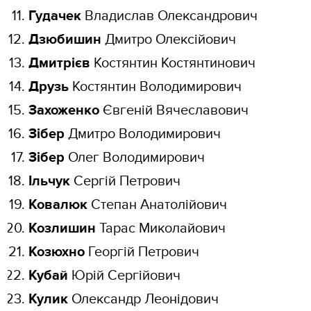
Гудачек
Владислав Олександрович
Дзюбишин
Дмитро Олексійович
Дмитрієв
Костянтин Костянтинович
Друзь
Костянтин Володимирович
Захоженко
Євгеній Вячеславович
Зібер
Дмитро Володимирович
Зібер
Олег Володимирович
Ільчук
Сергій Петрович
Ковалюк
Степан Анатолійович
Козлишин
Тарас Миколайович
Козюхно
Георгій Петрович
Кубай
Юрій Сергійович
Кулик
Олександр Леонідович