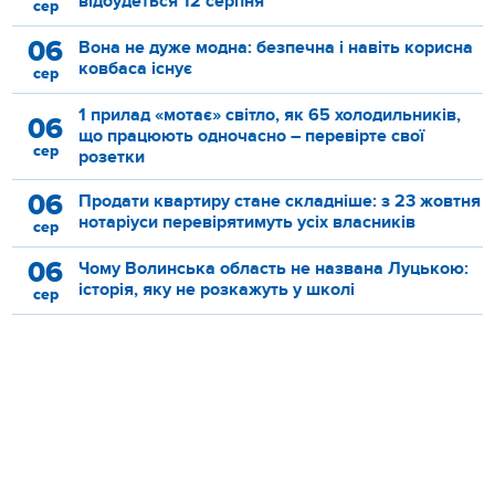
відбудеться 12 серпня
сер
06
Вона не дуже модна: безпечна і навіть корисна
ковбаса існує
сер
1 прилад «мотає» світло, як 65 холодильників,
06
що працюють одночасно – перевірте свої
сер
розетки
06
Продати квартиру стане складніше: з 23 жовтня
нотаріуси перевірятимуть усіх власників
сер
06
Чому Волинська область не названа Луцькою:
історія, яку не розкажуть у школі
сер