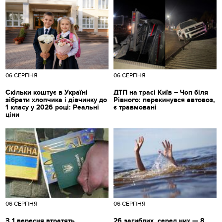
06 СЕРПНЯ
06 СЕРПНЯ
Скільки коштує в Україні
ДТП на трасі Київ – Чоп біля
зібрати хлопчика і дівчинку до
Рівного: перекинувся автовоз,
1 класу у 2026 році: Реальні
є травмовані
ціни
06 СЕРПНЯ
06 СЕРПНЯ
З 1 вересня втратять
26 загиблих, серед них — 8