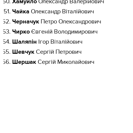
Хамуйло
Олександр Валерійович
Чайка
Олександр Віталійович
Черначук
Петро Олександрович
Чирко
Євгеній Володимирович
Шаляпін
Ігор Віталійович
Шевчук
Сергій Петрович
Шершак
Сергій Миколайович