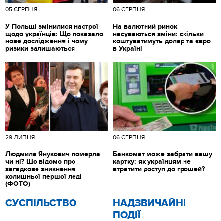
05 СЕРПНЯ
06 СЕРПНЯ
У Польщі змінилися настрої
На валютний ринок
щодо українців: Що показало
насуваються зміни: скільки
нове дослідження і чому
коштуватимуть долар та євро
ризики залишаються
в Україні
29 ЛИПНЯ
06 СЕРПНЯ
Людмила Янукович померла
Банкомат може забрати вашу
чи ні? Що відомо про
картку: як українцям не
загадкове зникнення
втратити доступ до грошей?
колишньої першої леді
(ФОТО)
CУСПІЛЬСТВО
НАДЗВИЧАЙНІ
ПОДІЇ