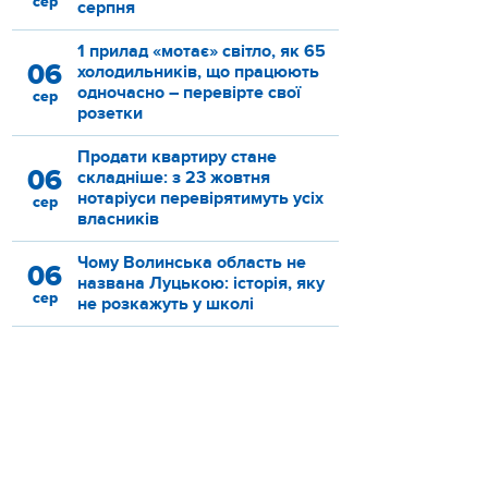
сер
серпня
1 прилад «мотає» світло, як 65
06
холодильників, що працюють
одночасно – перевірте свої
сер
розетки
Продати квартиру стане
06
складніше: з 23 жовтня
нотаріуси перевірятимуть усіх
сер
власників
Чому Волинська область не
06
названа Луцькою: історія, яку
сер
не розкажуть у школі