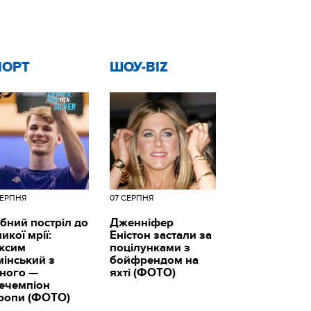
ПОРТ
ШОУ-BIZ
СЕРПНЯ
07 СЕРПНЯ
бний постріл до
Дженніфер
икої мрії:
Еністон застали за
ксим
поцілунками з
мінський з
бойфрендом на
вного —
яхті (ФОТО)
цечемпіон
ропи (ФОТО)