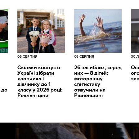
06 СЕРПНЯ
06 СЕРПНЯ
30 
Скільки коштує в
26 загиблих, серед
Ол
Україні зібрати
них — 8 дітей:
ог
хлопчика і
моторошну
за
дівчинку до 1
статистику
 до
класу у 2026 році:
озвучили на
Реальні ціни
Рівненщині