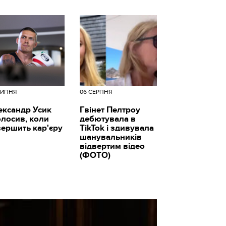
ЛИПНЯ
06 СЕРПНЯ
ександр Усик
Гвінет Пелтроу
олосив, коли
дебютувала в
вершить кар'єру
TikTok і здивувала
шанувальників
відвертим відео
(ФОТО)