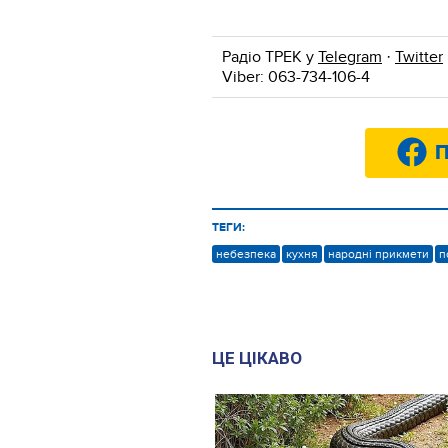
Радіо ТРЕК у
Telegram
·
Twitter
Viber: 063-734-106-4
П
ТЕГИ:
небезпека
кухня
народні прикмети
п
ЦЕ ЦІКАВО