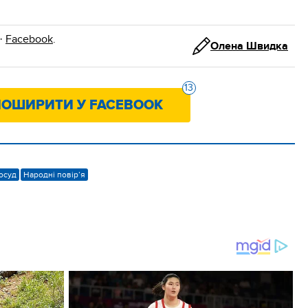
·
Facebook
.
Олена Швидка
13
ОШИРИТИ У FACEBOOK
осуд
Народні повір’я