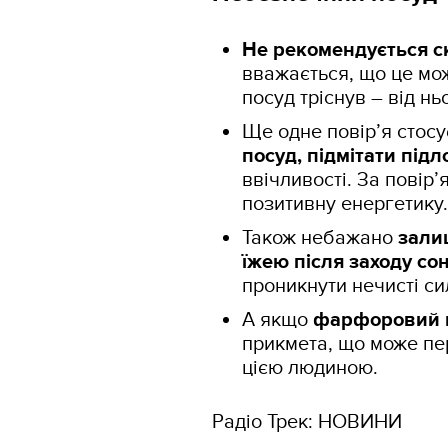
Не рекомендується с
вважається, що це мож
посуд тріснув – від н
Ще одне повір’я стосу
посуд, підмітати підл
ввічливості. За повір’
позитивну енергетику.
Також небажано
зали
їжею після заходу со
проникнути нечисті си
А якщо
фарфоровий п
прикмета, що може пе
цією людиною.
Радіо Трек: НОВИНИ