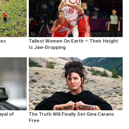
kes
Tallest Women On Earth — Their Height
Is Jaw-Dropping
ayal of
The Truth Will Finally Set Gina Carano
Free