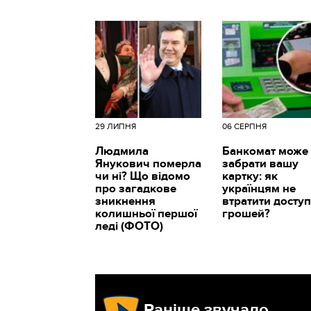
29 ЛИПНЯ
06 СЕРПНЯ
Людмила
Банкомат може
Янукович померла
забрати вашу
чи ні? Що відомо
картку: як
про загадкове
українцям не
зникнення
втратити доступ
колишньої першої
грошей?
леді (ФОТО)
Раніше звучало