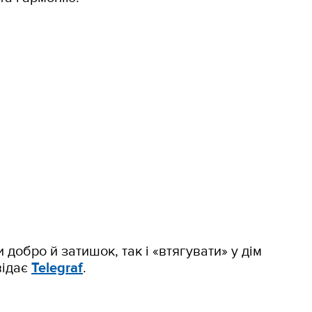
 добро й затишок, так і «втягувати» у дім
відає
Telegraf
.