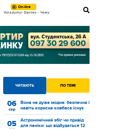
On-line
Volodymyr Dantes - Чому
ЧИТАЮТЬ
ПО ТЕМІ
06
Вона не дуже модна: безпечна і
навіть корисна ковбаса існує
сер
Астрономічний збіг чи привід
05
для паніки: що відбудеться 12