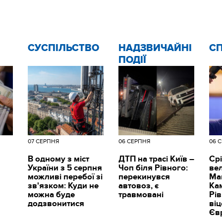
CУСПІЛЬСТВО
НАДЗВИЧАЙНІ
С
ПОДІЇ
07 СЕРПНЯ
06 СЕРПНЯ
06 
В одному з міст
ДТП на трасі Київ –
Срі
України з 5 серпня
Чоп біля Рівного:
вел
можливі перебої зі
перекинувся
Ма
зв'язком: Куди не
автовоз, є
Ка
можна буде
травмовані
Рі
додзвонитися
ві
Єв