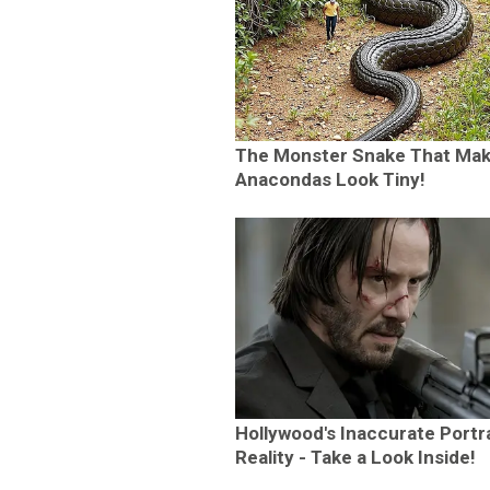
The Monster Snake That Ma
Anacondas Look Tiny!
Hollywood's Inaccurate Portr
Reality - Take a Look Inside!