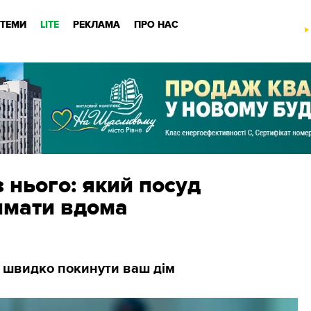
ТЕМИ
LITE
РЕКЛАМА
ПРО НАС
з нього: який посуд
имати вдома
 швидко покинути ваш дім