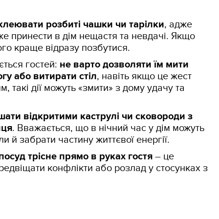
клеювати розбиті чашки чи тарілки
, адже
е принести в дім нещастя та невдачі. Якщо
ього краще відразу позбутися.
ється гостей:
не варто дозволяти їм мити
огу або витирати стіл
, навіть якщо це жест
ям, такі дії можуть «змити» з дому удачу та
шати відкритими каструлі чи сковороди з
нця
. Вважається, що в нічний час у дім можуть
ли й забрати частину життєвої енергії.
осуд трісне прямо в руках гостя
– це
редвіщати конфлікти або розлад у стосунках з