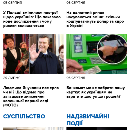
05 СЕРПНЯ
06 СЕРПНЯ
У Польщі змінилися настрої
На валютний ринок
щодо українців: Що показало
насуваються зміни: скільки
нове дослідження і чому
коштуватимуть долар та євро
ризики залишаються
в Україні
29 ЛИПНЯ
06 СЕРПНЯ
Людмила Янукович померла
Банкомат може забрати вашу
чи ні? Що відомо про
картку: як українцям не
загадкове зникнення
втратити доступ до грошей?
колишньої першої леді
(ФОТО)
CУСПІЛЬСТВО
НАДЗВИЧАЙНІ
ПОДІЇ