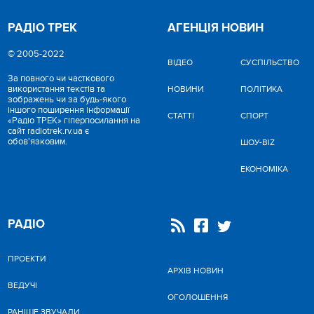
РАДІО ТРЕК
АГЕНЦІЯ НОВИН
© 2005-2022
ВІДЕО
CУСПІЛЬСТВО
За повного чи часткового
використання текстів та
НОВИНИ
ПОЛІТИКА
зображень чи за будь-якого
іншого поширення інформації
СТАТТІ
СПОРТ
«Радіо ТРЕК» гіперпосилання на
сайт radiotrek.rv.ua є
обов'язковим.
ШОУ-BIZ
ЕКОНОМІКА
РАДІО
ПРОЕКТИ
АРХІВ НОВИН
ВЕДУЧІ
ОГОЛОШЕННЯ
РАНІШЕ ЗВУЧАЛИ