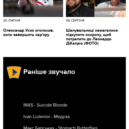
30 ЛИПНЯ
06 СЕРПНЯ
Олександр Усик оголосив,
Шанувальниці намагалися
коли завершить кар'єру
підкупити охорону, щоб
потрапити до Леонардо
ДіКапріо (ФОТО)
Раніше звучало
INXS - Suicide Blonde
Ivan Liulenov - Медуза
Макс Барських - Stomach Butterflies