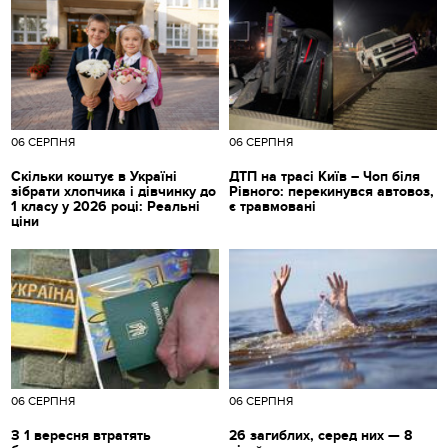
06 СЕРПНЯ
06 СЕРПНЯ
Скільки коштує в Україні
ДТП на трасі Київ – Чоп біля
зібрати хлопчика і дівчинку до
Рівного: перекинувся автовоз,
1 класу у 2026 році: Реальні
є травмовані
ціни
06 СЕРПНЯ
06 СЕРПНЯ
З 1 вересня втратять
26 загиблих, серед них — 8