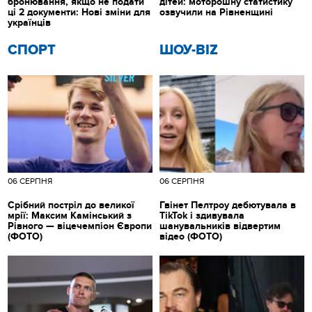
бронювання, якщо не подати
дітей: моторошну статистику
ці 2 документи: Нові зміни для
озвучили на Рівненщині
українців
СПОРТ
ШОУ-BIZ
06 СЕРПНЯ
06 СЕРПНЯ
Срібний постріл до великої
Гвінет Пелтроу дебютувала в
мрії: Максим Камінський з
TikTok і здивувала
Рівного — віцечемпіон Європи
шанувальників відвертим
(ФОТО)
відео (ФОТО)