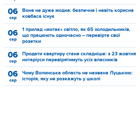
06
Вона не дуже модна: безпечна і навіть корисна
ковбаса існує
сер
1 прилад «мотає» світло, як 65 холодильників,
06
що працюють одночасно – перевірте свої
сер
розетки
06
Продати квартиру стане складніше: з 23 жовтня
нотаріуси перевірятимуть усіх власників
сер
06
Чому Волинська область не названа Луцькою:
історія, яку не розкажуть у школі
сер