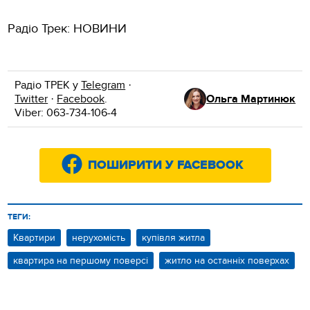
Радіо Трек: НОВИНИ
Радіо ТРЕК у
Telegram
·
Twitter
·
Facebook
.
Ольга Мартинюк
Viber: 063-734-106-4
ПОШИРИТИ У FACEBOOK
ТЕГИ:
Квартири
нерухомість
купівля житла
квартира на першому поверсі
житло на останніх поверхах