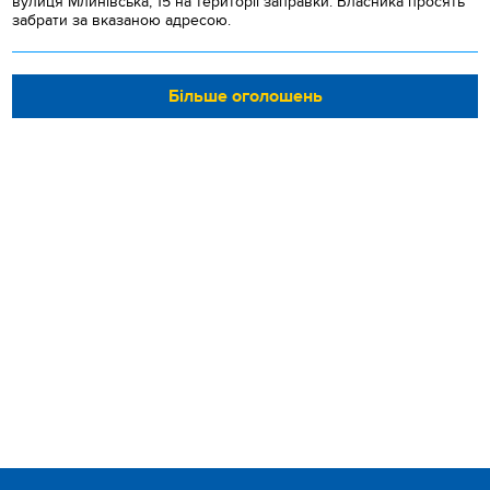
вулиця Млинівська, 15 на території заправки. Власника просять
забрати за вказаною адресою.
Більше оголошень