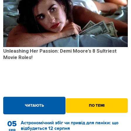
Unleashing Her Passion: Demi Moore's 8 Sultriest
Movie Roles!
ЧИТАЮТЬ
ПО ТЕМІ
05
Астрономічний збіг чи привід для паніки: що
відбудеться 12 серпня
сер