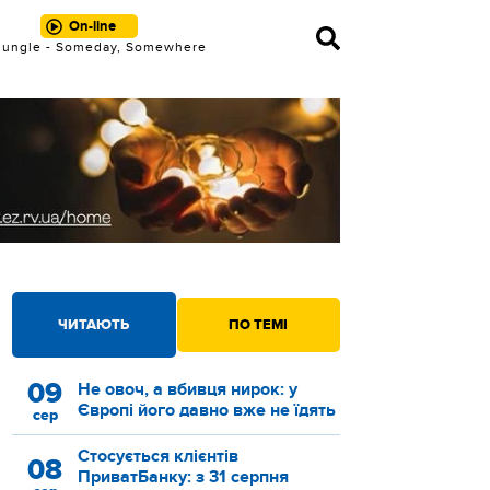
On-line
Jungle - Someday, Somewhere
ЧИТАЮТЬ
ПО ТЕМІ
09
Не овоч, а вбивця нирок: у
Європі його давно вже не їдять
сер
Стосується клієнтів
08
ПриватБанку: з 31 серпня