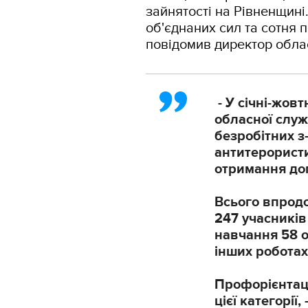
зайнятості на Рівненщині
об'єднаних сил та сотня 
повідомив директор обла
- У січні-жов
обласної служ
безробітних з
антитерористи
отримання доп
Всього впродо
247 учасників
навчання 58 о
інших роботах
Профорієнтаці
цієї категорії