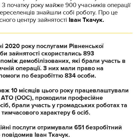
. З початку року майже 900 учасників операції
переселенців знайшли собі роботу. Про це
сного центру зайнятості
Іван Ткачук.
тні 2020 року послугами Рівненської
би зайнятості скористались 893
-поміж демобілізованих, які брали участь в
чній операції. З них мали право на
омоги по безробіттю 834 особи.
вж 10 місяців цього року працевлаштували
 АТО (ООС), проходили професійне
сіб, брали участь у громадських роботах та
 тимчасового характеру 6 осіб.
йні послуги отримували 651 безробітний
, - повідомив Іван Ткачук.