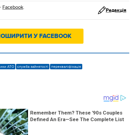
·
Facebook
.
Редакція
ОШИРИТИ У FACEBOOK
ники АТО
служба зайнятості
перекваліфікація
Remember Them? These '90s Couples
Defined An Era—See The Complete List