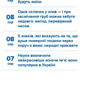
сер
будуть зміни
Одна склянка у злив — і про
08
засмічення труб можна забути
надовго: метод, перевірений
сер
часом
5 знаків, які вказують на те, що
08
душа померлої людини зараз
сер
поруч з вами: народні прикмети
Наука визначила
07
найкрасивіше жіноче ім’я: воно
сер
популярне в Україні