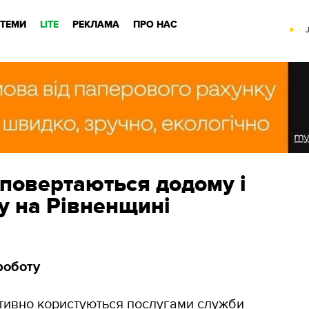
ТЕМИ
LITE
РЕКЛАМА
ПРО НАС
повертаються додому і
у на Рівненщині
роботу
ктивно користуються послугами служби