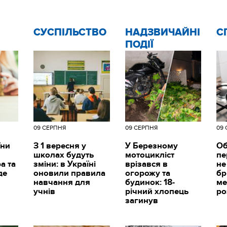
CУСПІЛЬСТВО
НАДЗВИЧАЙНІ
С
ПОДІЇ
09 СЕРПНЯ
09 СЕРПНЯ
09
їни
З 1 вересня у
У Березному
Об
школах будуть
мотоцикліст
пе
а та
зміни: в Україні
врізався в
не
де
оновили правила
огорожу та
бр
навчання для
будинок: 18-
ме
учнів
річний хлопець
ро
загинув