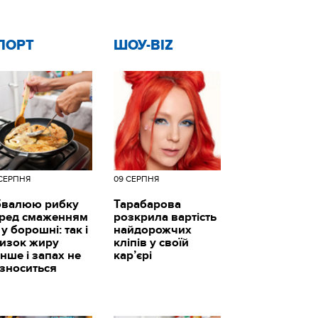
ПОРТ
ШОУ-BIZ
 СЕРПНЯ
09 СЕРПНЯ
валюю рибку
Тарабарова
ред смаженням
розкрила вартість
 у борошні: так і
найдорожчих
изок жиру
кліпів у своїй
нше і запах не
кар’єрі
зноситься