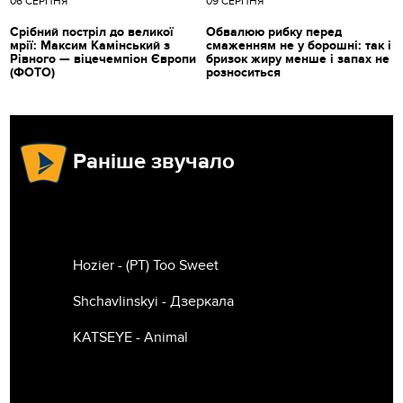
06 СЕРПНЯ
09 СЕРПНЯ
Срібний постріл до великої
Обвалюю рибку перед
мрії: Максим Камінський з
смаженням не у борошні: так і
Рівного — віцечемпіон Європи
бризок жиру менше і запах не
(ФОТО)
розноситься
Раніше звучало
Hozier - (РТ) Too Sweet
Shchavlinskyi - Дзеркала
KATSEYE - Animal