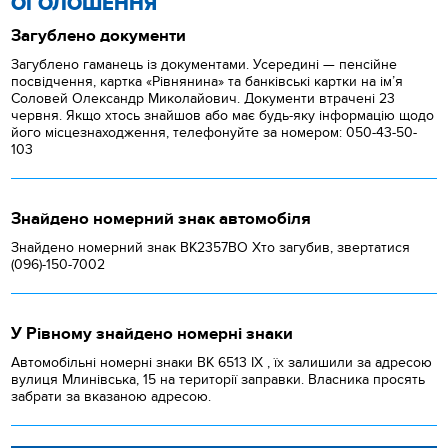
ОГОЛОШЕННЯ
Загублено документи
Загублено гаманець із документами. Усередині — пенсійне
посвідчення, картка «Рівнянина» та банківські картки на ім’я
Соловей Олександр Миколайович. Документи втрачені 23
червня. Якщо хтось знайшов або має будь-яку інформацію щодо
його місцезнаходження, телефонуйте за номером: 050-43-50-
103
Знайдено номерний знак автомобіля
Знайдено номерний знак ВК2357ВО Хто загубив, звертатися
(096)-150-7002
У Рівному знайдено номерні знаки
Автомобільні номерні знаки BK 6513 IX , їх залишили за адресою
вулиця Млинівська, 15 на території заправки. Власника просять
забрати за вказаною адресою.