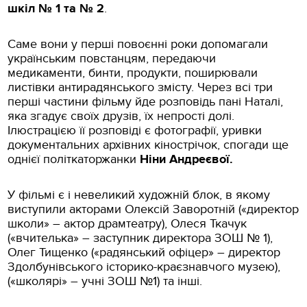
шкіл № 1 та № 2
.
Саме вони у перші повоєнні роки допомагали
українським повстанцям, передаючи
медикаменти, бинти, продукти, поширювали
листівки антирадянського змісту. Через всі три
перші частини фільму йде розповідь пані Наталі,
яка згадує своїх друзів, їх непрості долі.
Ілюстрацією її розповіді є фотографії, уривки
документальних архівних кінострічок, спогади ще
однієї політкаторжанки
Ніни Андреєвої.
У фільмі є і невеликий художній блок, в якому
виступили акторами Олексій Заворотній («директор
школи» – актор драмтеатру), Олеся Ткачук
(«вчителька» – заступник директора ЗОШ № 1),
Олег Тищенко («радянський офіцер» – директор
Здолбунівського історико-краєзнавчого музею),
(«школярі» – учні ЗОШ №1) та інші.