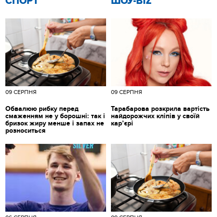
СПОРТ
ШОУ-BIZ
09 СЕРПНЯ
09 СЕРПНЯ
Обвалюю рибку перед
Тарабарова розкрила вартість
смаженням не у борошні: так і
найдорожчих кліпів у своїй
бризок жиру менше і запах не
кар’єрі
розноситься