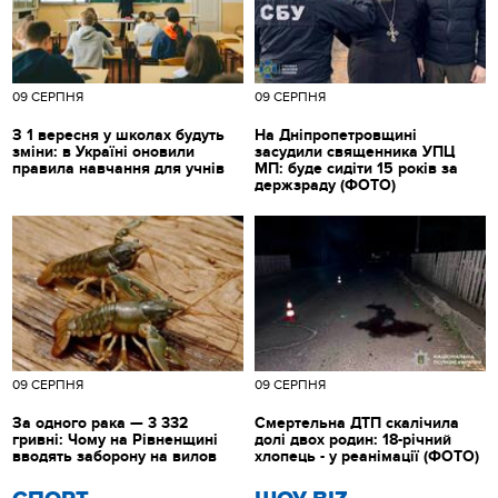
09 СЕРПНЯ
09 СЕРПНЯ
З 1 вересня у школах будуть
На Дніпропетровщині
зміни: в Україні оновили
засудили священника УПЦ
правила навчання для учнів
МП: буде сидіти 15 років за
держзраду (ФОТО)
09 СЕРПНЯ
09 СЕРПНЯ
За одного рака — 3 332
Смертельна ДТП скалічила
гривні: Чому на Рівненщині
долі двох родин: 18-річний
вводять заборону на вилов
хлопець - у реанімації (ФОТО)