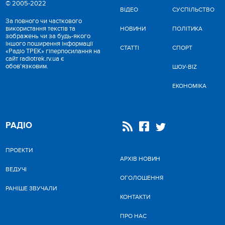
© 2005-2022
ВІДЕО
CУСПІЛЬСТВО
За повного чи часткового
використання текстів та
НОВИНИ
ПОЛІТИКА
зображень чи за будь-якого
іншого поширення інформації
СТАТТІ
СПОРТ
«Радіо ТРЕК» гіперпосилання на
сайт radiotrek.rv.ua є
обов'язковим.
ШОУ-BIZ
ЕКОНОМІКА
РАДІО
ПРОЕКТИ
АРХІВ НОВИН
ВЕДУЧІ
ОГОЛОШЕННЯ
РАНІШЕ ЗВУЧАЛИ
КОНТАКТИ
ПРО НАС