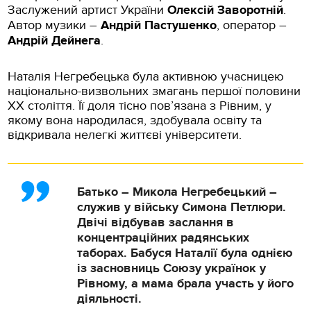
Заслужений артист України
Олексій Заворотній
.
Автор музики –
Андрій Пастушенко
, оператор –
Андрій Дейнега
.
Наталія Негребецька була активною учасницею
національно-визвольних змагань першої половини
ХХ століття. Її доля тісно пов’язана з Рівним, у
якому вона народилася, здобувала освіту та
відкривала нелегкі життєві університети.
Батько – Микола Негребецький –
служив у війську Симона Петлюри.
Двічі відбував заслання в
концентраційних радянських
таборах. Бабуся Наталії була однією
із засновниць Союзу українок у
Рівному, а мама брала участь у його
діяльності.