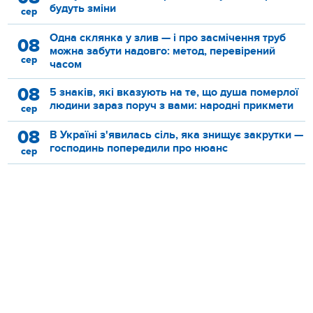
будуть зміни
сер
Одна склянка у злив — і про засмічення труб
08
можна забути надовго: метод, перевірений
сер
часом
08
5 знаків, які вказують на те, що душа померлої
людини зараз поруч з вами: народні прикмети
сер
08
В Україні з'явилась сіль, яка знищує закрутки —
господинь попередили про нюанс
сер