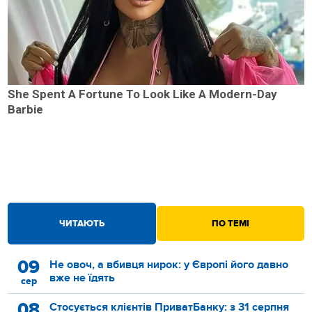
She Spent A Fortune To Look Like A Modern-Day
Barbie
ЧИТАЮТЬ
ПО ТЕМІ
09
Не овоч, а вбивця нирок: у Європі його давно
вже не їдять
сер
08
Стосується клієнтів ПриватБанку: з 31 серпня