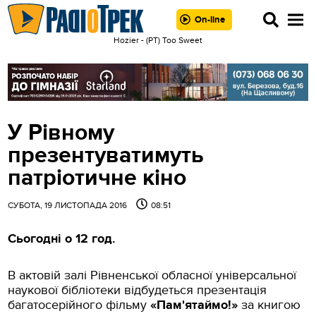
On-line
Hozier - (РТ) Too Sweet
У Рівному
презентуватимуть
патріотичне кіно
СУБОТА, 19 ЛИСТОПАДА 2016
08:51
Сьогодні о 12 год.
В актовій залі Рівненської обласної універсальної
наукової бібліотеки відбудеться презентація
багатосерійного фільму
«Пам'ятаймо!»
за книгою