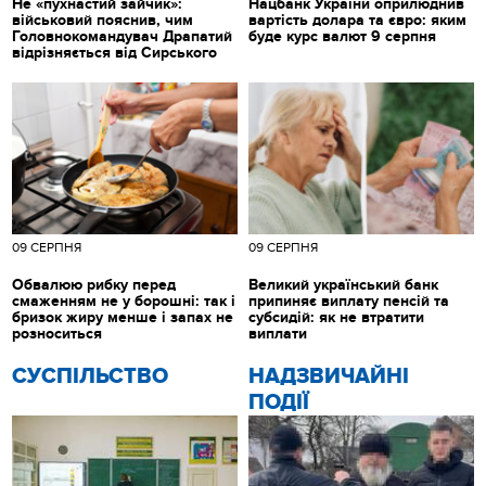
Не «пухнастий зайчик»:
Нацбанк України оприлюднив
військовий пояснив, чим
вартість долара та євро: яким
Головнокомандувач Драпатий
буде курс валют 9 серпня
відрізняється від Сирського
09 СЕРПНЯ
09 СЕРПНЯ
Обвалюю рибку перед
Великий український банк
смаженням не у борошні: так і
припиняє виплату пенсій та
бризок жиру менше і запах не
субсидій: як не втратити
розноситься
виплати
CУСПІЛЬСТВО
НАДЗВИЧАЙНІ
ПОДІЇ