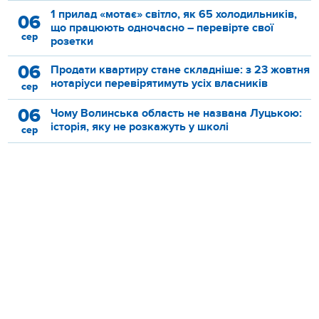
1 прилад «мотає» світло, як 65 холодильників,
06
що працюють одночасно – перевірте свої
сер
розетки
06
Продати квартиру стане складніше: з 23 жовтня
нотаріуси перевірятимуть усіх власників
сер
06
Чому Волинська область не названа Луцькою:
історія, яку не розкажуть у школі
сер