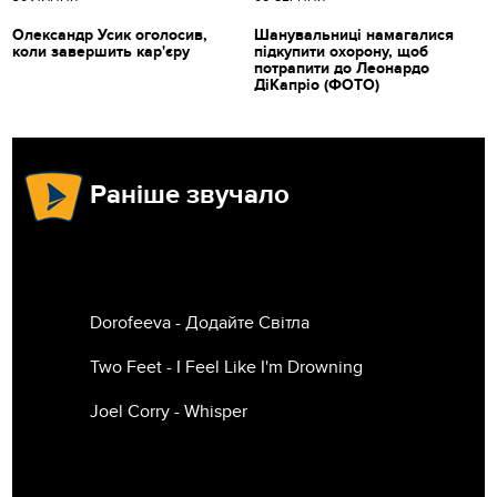
Олександр Усик оголосив,
Шанувальниці намагалися
коли завершить кар'єру
підкупити охорону, щоб
потрапити до Леонардо
ДіКапріо (ФОТО)
Раніше звучало
Dorofeeva - Додайте Світла
Two Feet - I Feel Like I'm Drowning
Joel Corry - Whisper