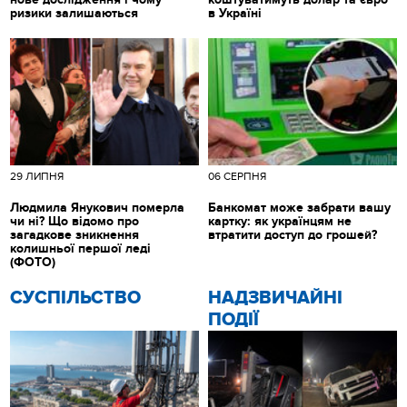
ризики залишаються
в Україні
29 ЛИПНЯ
06 СЕРПНЯ
Людмила Янукович померла
Банкомат може забрати вашу
чи ні? Що відомо про
картку: як українцям не
загадкове зникнення
втратити доступ до грошей?
колишньої першої леді
(ФОТО)
CУСПІЛЬСТВО
НАДЗВИЧАЙНІ
ПОДІЇ