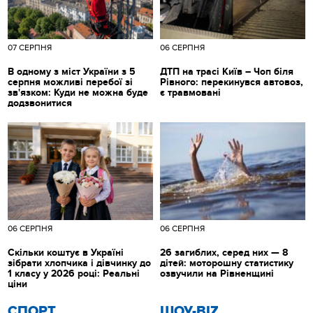
07 СЕРПНЯ
06 СЕРПНЯ
В одному з міст України з 5
ДТП на трасі Київ – Чоп біля
серпня можливі перебої зі
Рівного: перекинувся автовоз,
зв'язком: Куди не можна буде
є травмовані
додзвонитися
06 СЕРПНЯ
06 СЕРПНЯ
Скільки коштує в Україні
26 загиблих, серед них — 8
зібрати хлопчика і дівчинку до
дітей: моторошну статистику
1 класу у 2026 році: Реальні
озвучили на Рівненщині
ціни
СПОРТ
ШОУ-BIZ