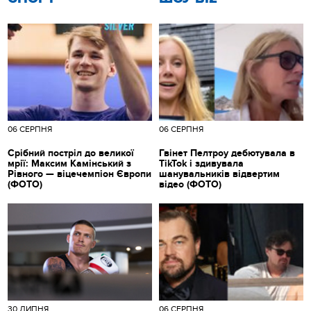
06 СЕРПНЯ
06 СЕРПНЯ
Срібний постріл до великої
Гвінет Пелтроу дебютувала в
мрії: Максим Камінський з
TikTok і здивувала
Рівного — віцечемпіон Європи
шанувальників відвертим
(ФОТО)
відео (ФОТО)
30 ЛИПНЯ
06 СЕРПНЯ