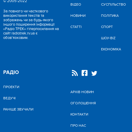
© 2005-2022
ВІДЕО
CУСПІЛЬСТВО
За повного чи часткового
використання текстів та
НОВИНИ
ПОЛІТИКА
зображень чи за будь-якого
іншого поширення інформації
СТАТТІ
СПОРТ
«Радіо ТРЕК» гіперпосилання на
сайт radiotrek.rv.ua є
обов'язковим.
ШОУ-BIZ
ЕКОНОМІКА
РАДІО
ПРОЕКТИ
АРХІВ НОВИН
ВЕДУЧІ
ОГОЛОШЕННЯ
РАНІШЕ ЗВУЧАЛИ
КОНТАКТИ
ПРО НАС