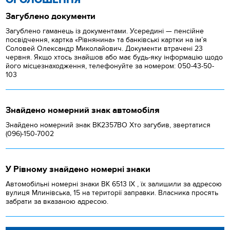
Загублено документи
Загублено гаманець із документами. Усередині — пенсійне
посвідчення, картка «Рівнянина» та банківські картки на ім’я
Соловей Олександр Миколайович. Документи втрачені 23
червня. Якщо хтось знайшов або має будь-яку інформацію щодо
його місцезнаходження, телефонуйте за номером: 050-43-50-
103
Знайдено номерний знак автомобіля
Знайдено номерний знак ВК2357ВО Хто загубив, звертатися
(096)-150-7002
У Рівному знайдено номерні знаки
Автомобільні номерні знаки BK 6513 IX , їх залишили за адресою
вулиця Млинівська, 15 на території заправки. Власника просять
забрати за вказаною адресою.