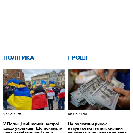
ПОЛІТИКА
ГРОШІ
05 СЕРПНЯ
06 СЕРПНЯ
У Польщі змінилися настрої
На валютний ринок
щодо українців: Що показало
насуваються зміни: скільки
нове дослідження і чому
коштуватимуть долар та євро