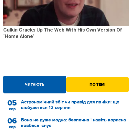
Culkin Cracks Up The Web With His Own Version Of
‘Home Alone’
ЧИТАЮТЬ
ПО ТЕМІ
05
Астрономічний збіг чи привід для паніки: що
відбудеться 12 серпня
сер
06
Вона не дуже модна: безпечна і навіть корисна
ковбаса існує
сер