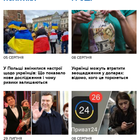
05 СЕРПНЯ
08 СЕРПНЯ
У Польщі змінилися настрої
Українці можуть втратити
щодо українців: Що показало
заощадження у доларах:
нове дослідження і чому
відомо, кого це торкнеться
ризики залишаються
29 ЛИПНЯ
08 СЕРПНЯ