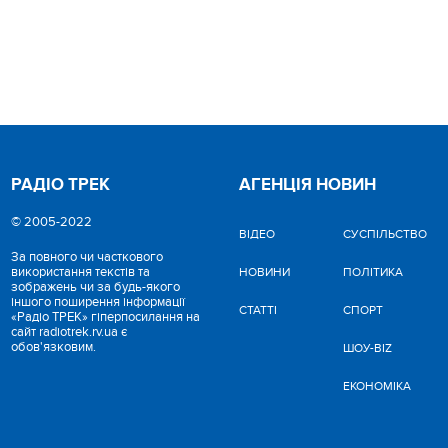
РАДІО ТРЕК
АГЕНЦІЯ НОВИН
© 2005-2022
ВІДЕО
CУСПІЛЬСТВО
За повного чи часткового
використання текстів та
НОВИНИ
ПОЛІТИКА
зображень чи за будь-якого
іншого поширення інформації
СТАТТІ
СПОРТ
«Радіо ТРЕК» гіперпосилання на
сайт radiotrek.rv.ua є
обов'язковим.
ШОУ-BIZ
ЕКОНОМІКА