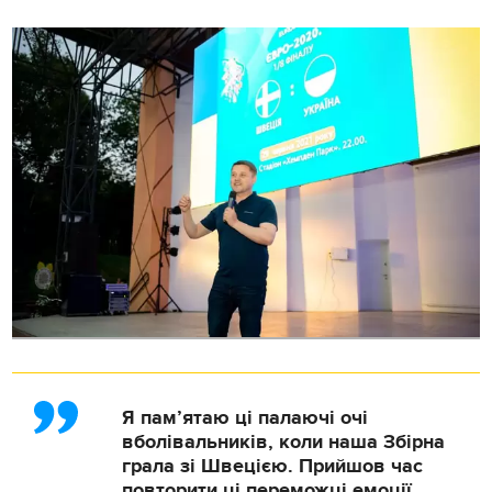
Я пам’ятаю ці палаючі очі
вболівальників, коли наша Збірна
грала зі Швецією. Прийшов час
повторити ці переможці емоції