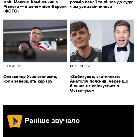
мрії: Максим Камінський з
розмір пенсії та пішла до суду:
Рівного — віцечемпіон Європи
чим усе закінчилося
(ФОТО)
30 ЛИПНЯ
08 СЕРПНЯ
Олександр Усик оголосив,
«Забикував, скотиняка»:
коли завершить кар'єру
Анатоліч пояснив, через що
більше не спілкується з
Остапчуком
Раніше звучало