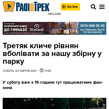
On-line
REKLAMA
Третяк кличе рівнян
вболівати за нашу збірну у
парку
СУБОТА, 03 ЛИПНЯ 2021
11:09
У суботу вже з 19 години тут працюватиме фан-
зона