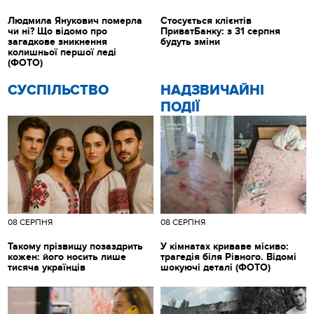
Людмила Янукович померла
Стосується клієнтів
чи ні? Що відомо про
ПриватБанку: з 31 серпня
загадкове зникнення
будуть зміни
колишньої першої леді
(ФОТО)
CУСПІЛЬСТВО
НАДЗВИЧАЙНІ
ПОДІЇ
08 СЕРПНЯ
08 СЕРПНЯ
Такому прізвищу позаздрить
У кімнатах криваве місиво:
кожен: його носить лише
трагедія біля Рівного. Відомі
тисяча українців
шокуючі деталі (ФОТО)