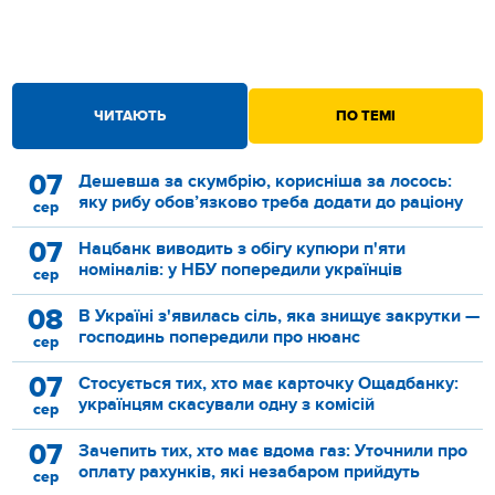
ЧИТАЮТЬ
ПО ТЕМІ
07
Дешевша за скумбрію, корисніша за лосось:
яку рибу обов’язково треба додати до раціону
сер
07
Нацбанк виводить з обігу купюри п'яти
номіналів: у НБУ попередили українців
сер
08
В Україні з'явилась сіль, яка знищує закрутки —
господинь попередили про нюанс
сер
07
Стосується тих, хто має карточку Ощадбанку:
українцям скасували одну з комісій
сер
07
Зачепить тих, хто має вдома газ: Уточнили про
оплату рахунків, які незабаром прийдуть
сер