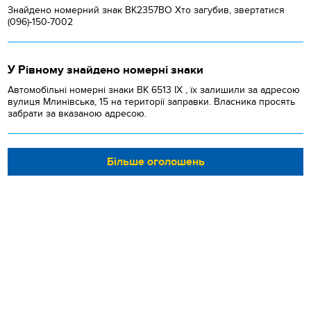
Знайдено номерний знак ВК2357ВО Хто загубив, звертатися
(096)-150-7002
У Рівному знайдено номерні знаки
Автомобільні номерні знаки BK 6513 IX , їх залишили за адресою
вулиця Млинівська, 15 на території заправки. Власника просять
забрати за вказаною адресою.
Більше оголошень