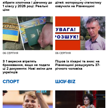
зібрати хлопчика і дівчинку до
дітей: моторошну статистику
1 класу у 2026 році: Реальні
озвучили на Рівненщині
ціни
06 СЕРПНЯ
06 СЕРПНЯ
З 1 вересня втратять
Пішов із лікарні та зник: на
бронювання, якщо не подати
Рівненщині розшукують 37-
ці 2 документи: Нові зміни для
річного чоловіка
українців
СПОРТ
ШОУ-BIZ