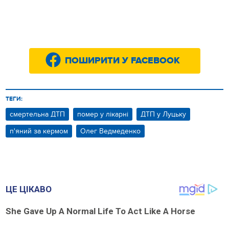
ПОШИРИТИ У FACEBOOK
ТЕГИ:
смертельна ДТП
помер у лікарні
ДТП у Луцьку
п'яний за кермом
Олег Ведмеденко
ЦЕ ЦІКАВО
She Gave Up A Normal Life To Act Like A Horse