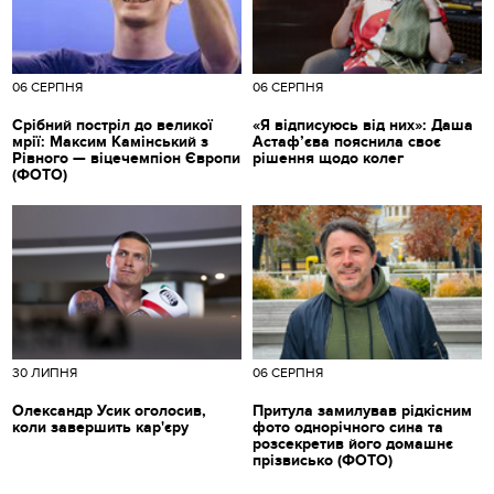
06 СЕРПНЯ
06 СЕРПНЯ
Срібний постріл до великої
«Я відписуюсь від них»: Даша
мрії: Максим Камінський з
Астаф’єва пояснила своє
Рівного — віцечемпіон Європи
рішення щодо колег
(ФОТО)
30 ЛИПНЯ
06 СЕРПНЯ
Олександр Усик оголосив,
Притула замилував рідкісним
коли завершить кар'єру
фото однорічного сина та
розсекретив його домашнє
прізвисько (ФОТО)