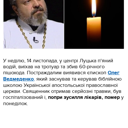
У неділю, 14 листопада, у центрі Луцька п'яний
водій, виїхав на тротуар та збив 60-річного
пішохода. Постраждалим виявився єпископ
Олег
Ведмеденко
,
який заснував та керував біблійною
школою Української апостольської православної
церкви. Священник отримав серйозні травми, був
госпіталізований і,
попри зусилля лікарів, помер
у
понеділок.