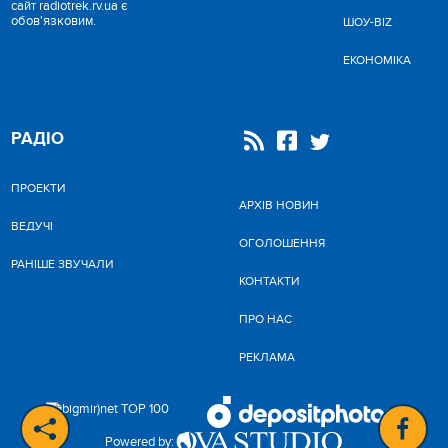
сайт radiotrek.rv.ua є
обов'язковим.
ШОУ-BIZ
ЕКОНОМІКА
РАДІО
ПРОЕКТИ
АРХІВ НОВИН
ВЕДУЧІ
ОГОЛОШЕННЯ
РАНІШЕ ЗВУЧАЛИ
КОНТАКТИ
ПРО НАС
РЕКЛАМА
Powered by: