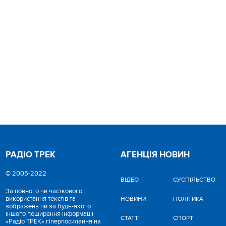
РАДІО ТРЕК
АГЕНЦІЯ НОВИН
© 2005-2022
ВІДЕО
CУСПІЛЬСТВО
За повного чи часткового
використання текстів та
НОВИНИ
ПОЛІТИКА
зображень чи за будь-якого
іншого поширення інформації
СТАТТІ
СПОРТ
«Радіо ТРЕК» гіперпосилання на