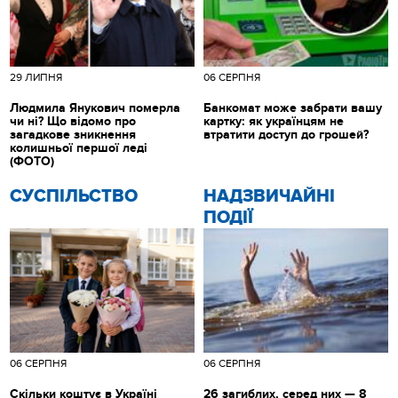
29 ЛИПНЯ
06 СЕРПНЯ
Людмила Янукович померла
Банкомат може забрати вашу
чи ні? Що відомо про
картку: як українцям не
загадкове зникнення
втратити доступ до грошей?
колишньої першої леді
(ФОТО)
CУСПІЛЬСТВО
НАДЗВИЧАЙНІ
ПОДІЇ
06 СЕРПНЯ
06 СЕРПНЯ
Скільки коштує в Україні
26 загиблих, серед них — 8