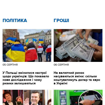
ПОЛІТИКА
ГРОШІ
05 СЕРПНЯ
06 СЕРПНЯ
У Польщі змінилися настрої
На валютний ринок
щодо українців: Що показало
насуваються зміни: скільки
нове дослідження і чому
коштуватимуть долар та євро
ризики залишаються
в Україні