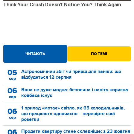
Think Your Crush Doesn't Notice You? Think Again
ЧИТАЮТЬ
ПО ТЕМІ
05
Астрономічний збіг чи привід для паніки: що
відбудеться 12 серпня
сер
06
Вона не дуже модна: безпечна і навіть корисна
ковбаса існує
сер
1 прилад «мотає» світло, як 65 холодильників,
06
що працюють одночасно – перевірте свої
сер
розетки
06
Продати квартиру стане складніше: з 23 жовтня