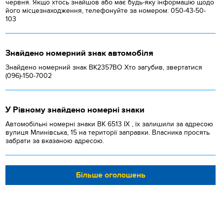
червня. Якщо хтось знайшов або має будь-яку інформацію щодо
його місцезнаходження, телефонуйте за номером: 050-43-50-
103
Знайдено номерний знак автомобіля
Знайдено номерний знак ВК2357ВО Хто загубив, звертатися
(096)-150-7002
У Рівному знайдено номерні знаки
Автомобільні номерні знаки BK 6513 IX , їх залишили за адресою
вулиця Млинівська, 15 на території заправки. Власника просять
забрати за вказаною адресою.
Більше оголошень