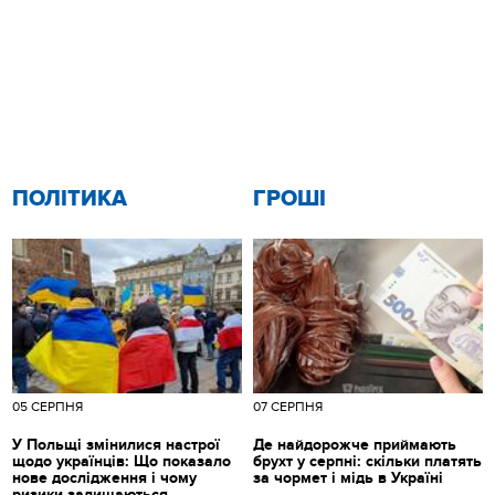
ПОЛІТИКА
ГРОШІ
05 СЕРПНЯ
07 СЕРПНЯ
У Польщі змінилися настрої
Де найдорожче приймають
щодо українців: Що показало
брухт у серпні: скільки платять
нове дослідження і чому
за чормет і мідь в Україні
ризики залишаються