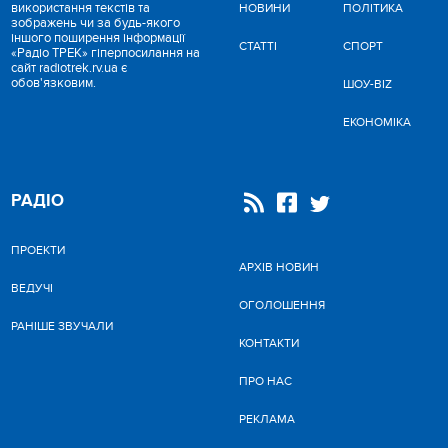
використання текстів та
НОВИНИ
ПОЛІТИКА
зображень чи за будь-якого
іншого поширення інформації
СТАТТІ
СПОРТ
«Радіо ТРЕК» гіперпосилання на
сайт radiotrek.rv.ua є
обов'язковим.
ШОУ-BIZ
ЕКОНОМІКА
РАДІО
ПРОЕКТИ
АРХІВ НОВИН
ВЕДУЧІ
ОГОЛОШЕННЯ
РАНІШЕ ЗВУЧАЛИ
КОНТАКТИ
ПРО НАС
РЕКЛАМА