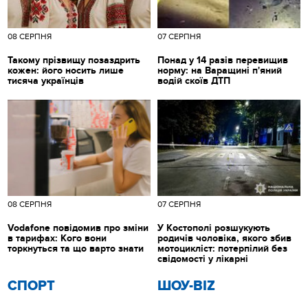
08 СЕРПНЯ
07 СЕРПНЯ
Такому прізвищу позаздрить
Понад у 14 разів перевищив
кожен: його носить лише
норму: на Варащині п'яний
тисяча українців
водій скоїв ДТП
08 СЕРПНЯ
07 СЕРПНЯ
Vodafone повідомив про зміни
У Костополі розшукують
в тарифах: Кого вони
родичів чоловіка, якого збив
торкнуться та що варто знати
мотоцикліст: потерпілий без
свідомості у лікарні
СПОРТ
ШОУ-BIZ