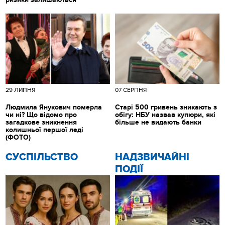
29 ЛИПНЯ
07 СЕРПНЯ
Людмила Янукович померла
Старі 500 гривень зникають з
чи ні? Що відомо про
обігу: НБУ назвав купюри, які
загадкове зникнення
більше не видають банки
колишньої першої леді
(ФОТО)
CУСПІЛЬСТВО
НАДЗВИЧАЙНІ
ПОДІЇ