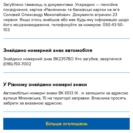
Загублено гаманець із документами. Усередині — пенсійне
посвідчення, картка «Рівнянина» та банківські картки на ім’я
Соловей Олександр Миколайович. Документи втрачені 23
червня. Якщо хтось знайшов або має будь-яку інформацію щодо
його місцезнаходження, телефонуйте за номером: 050-43-50-
103
Знайдено номерний знак автомобіля
Знайдено номерний знак ВК2357ВО Хто загубив, звертатися
(096)-150-7002
У Рівному знайдено номерні знаки
Автомобільні номерні знаки BK 6513 IX , їх залишили за адресою
вулиця Млинівська, 15 на території заправки. Власника просять
забрати за вказаною адресою.
Більше оголошень