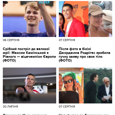
06 СЕРПНЯ
07 СЕРПНЯ
Срібний постріл до великої
Після фото в бікіні
мрії: Максим Камінський з
Джорджина Родрігес зробила
Рівного — віцечемпіон Європи
гучну заяву про своє тіло
(ФОТО)
(ФОТО)
30 ЛИПНЯ
07 СЕРПНЯ