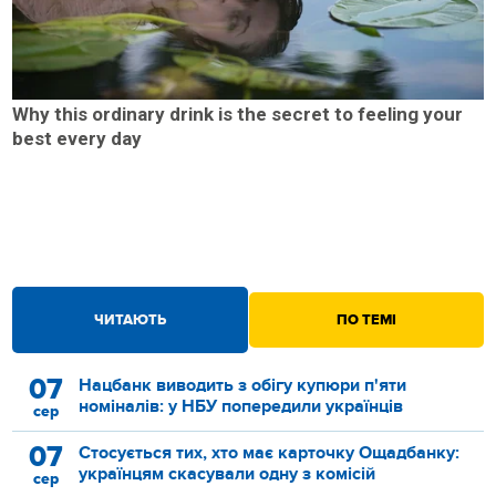
Why this ordinary drink is the secret to feeling your
best every day
ЧИТАЮТЬ
ПО ТЕМІ
07
Нацбанк виводить з обігу купюри п'яти
номіналів: у НБУ попередили українців
сер
07
Стосується тих, хто має карточку Ощадбанку:
українцям скасували одну з комісій
сер