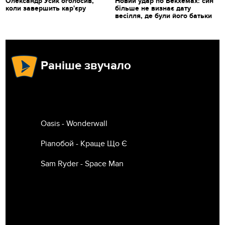
Олександр Усик оголосив,
Новий удар по Бекхемах: син
коли завершить кар'єру
більше не визнає дату
весілля, де були його батьки
Раніше звучало
Oasis - Wonderwall
Pianoбой - Краще Що Є
Sam Ryder - Space Man