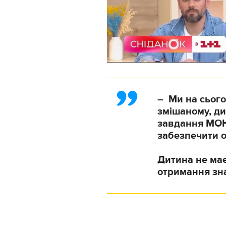
– Ми на сього
змішаному, ди
завдання МОН,
забезпечити о
Дитина не має
отримання зна