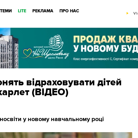
ТЕМИ
LITE
РЕКЛАМА
ПРО НАС
Vl
нять відраховувати дітей
карлет (ВІДЕО)
іносвіти у новому навчальному році