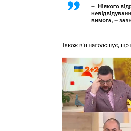
– Ніякого від
невідвідуванн
вимога, – заз
Також він наголошує, що