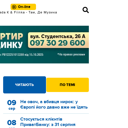
On-line
ada K & Fiїnka - Там, Де Музика
ЧИТАЮТЬ
ПО ТЕМІ
09
Не овоч, а вбивця нирок: у
Європі його давно вже не їдять
сер
Стосується клієнтів
08
ПриватБанку: з 31 серпня