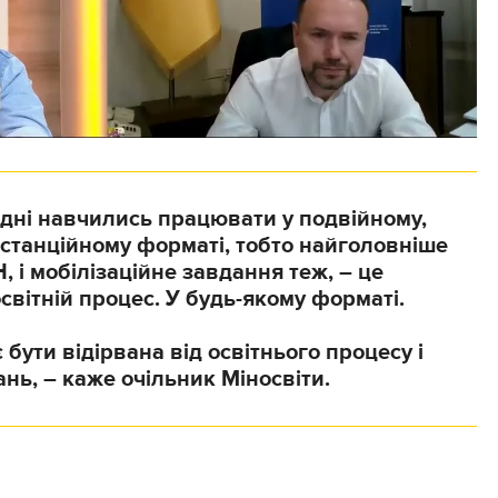
дні навчились працювати у подвійному,
станційному форматі, тобто найголовніше
 і мобілізаційне завдання теж, – це
світній процес. У будь-якому форматі.
 бути відірвана від освітнього процесу і
нь, – каже очільник Міносвіти.