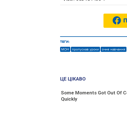
П
ТЕГИ:
МОН
пропускав уроки
очне навчання
ЦЕ ЦІКАВО
Some Moments Got Out Of C
Quickly