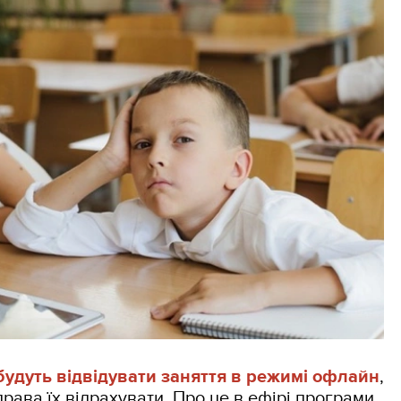
будуть відвідувати заняття в режимі офлайн
,
права їх відрахувати. Про це в ефірі програми