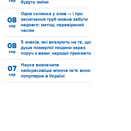
сер
будуть зміни
Одна склянка у злив — і про
08
засмічення труб можна забути
надовго: метод, перевірений
сер
часом
5 знаків, які вказують на те, що
08
душа померлої людини зараз
сер
поруч з вами: народні прикмети
Наука визначила
07
найкрасивіше жіноче ім’я: воно
сер
популярне в Україні