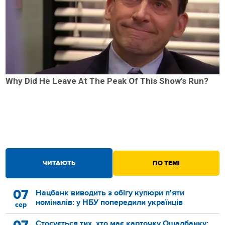
Why Did He Leave At The Peak Of This Show's Run?
ЧИТАЮТЬ
ПО ТЕМІ
07
Нацбанк виводить з обігу купюри п'яти
номіналів: у НБУ попередили українців
сер
Стосується тих, хто має карточку Ощадбанку: