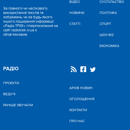
ВІДЕО
CУСПІЛЬСТВО
За повного чи часткового
використання текстів та
НОВИНИ
ПОЛІТИКА
зображень чи за будь-якого
іншого поширення інформації
СТАТТІ
СПОРТ
«Радіо ТРЕК» гіперпосилання на
сайт radiotrek.rv.ua є
обов'язковим.
ШОУ-BIZ
ЕКОНОМІКА
РАДІО
ПРОЕКТИ
АРХІВ НОВИН
ВЕДУЧІ
ОГОЛОШЕННЯ
РАНІШЕ ЗВУЧАЛИ
КОНТАКТИ
ПРО НАС