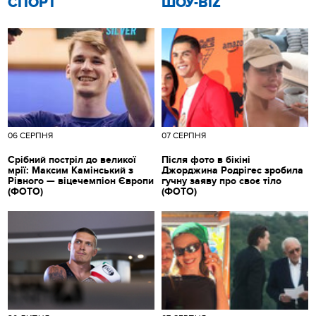
СПОРТ
ШОУ-BIZ
06 СЕРПНЯ
07 СЕРПНЯ
Срібний постріл до великої
Після фото в бікіні
мрії: Максим Камінський з
Джорджина Родрігес зробила
Рівного — віцечемпіон Європи
гучну заяву про своє тіло
(ФОТО)
(ФОТО)