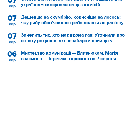
07
українцям скасували одну з комісій
сер
07
Дешевша за скумбрію, корисніша за лосось:
яку рибу обов’язково треба додати до раціону
сер
07
Зачепить тих, хто має вдома газ: Уточнили про
оплату рахунків, які незабаром прийдуть
сер
06
Мистецтво комунікації — Близнюкам, Магія
взаємодії — Терезам: гороскоп на 7 серпня
сер