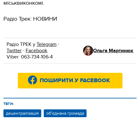
міськвиконкомі.
Радіо Трек: НОВИНИ
Радіо ТРЕК у
Telegram
·
Twitter
·
Facebook
.
Ольга Мартинюк
Viber: 063-734-106-4
ПОШИРИТИ У FACEBOOK
ТЕГИ:
децентралізація
об'єднана громада