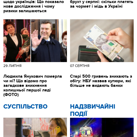
щодо українців: Що показало
брухт у серпні: скільки платять
нове дослідження і чому
за чормет і мідь в Україні
ризики залишаються
29 ЛИПНЯ
07 СЕРПНЯ
Людмила Янукович померла
Старі 500 гривень зникають з
чи ні? Що відомо про
обігу: НБУ назвав купюри, які
загадкове зникнення
більше не видають банки
колишньої першої леді
(ФОТО)
CУСПІЛЬСТВО
НАДЗВИЧАЙНІ
ПОДІЇ