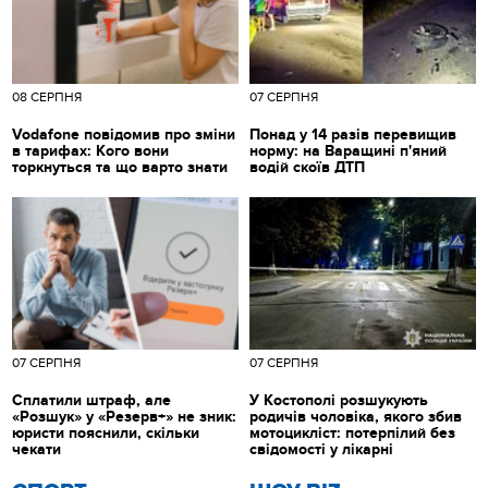
08 СЕРПНЯ
07 СЕРПНЯ
Vodafone повідомив про зміни
Понад у 14 разів перевищив
в тарифах: Кого вони
норму: на Варащині п'яний
торкнуться та що варто знати
водій скоїв ДТП
07 СЕРПНЯ
07 СЕРПНЯ
Сплатили штраф, але
У Костополі розшукують
«Розшук» у «Резерв+» не зник:
родичів чоловіка, якого збив
юристи пояснили, скільки
мотоцикліст: потерпілий без
чекати
свідомості у лікарні