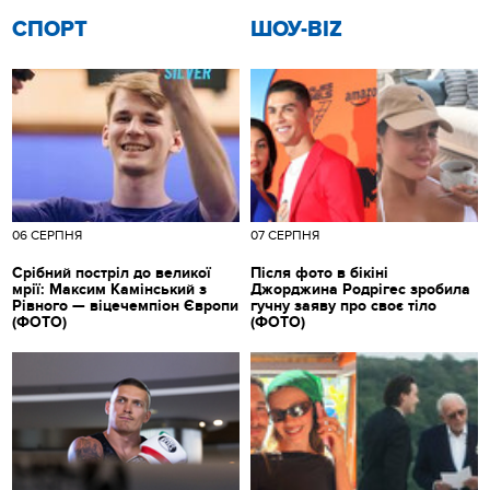
СПОРТ
ШОУ-BIZ
06 СЕРПНЯ
07 СЕРПНЯ
Срібний постріл до великої
Після фото в бікіні
мрії: Максим Камінський з
Джорджина Родрігес зробила
Рівного — віцечемпіон Європи
гучну заяву про своє тіло
(ФОТО)
(ФОТО)