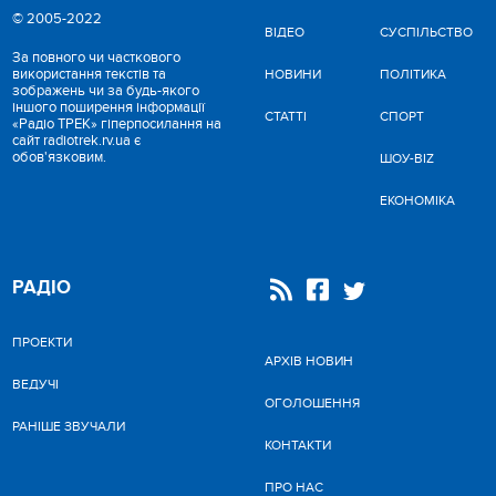
© 2005-2022
ВІДЕО
CУСПІЛЬСТВО
За повного чи часткового
використання текстів та
НОВИНИ
ПОЛІТИКА
зображень чи за будь-якого
іншого поширення інформації
СТАТТІ
СПОРТ
«Радіо ТРЕК» гіперпосилання на
сайт radiotrek.rv.ua є
обов'язковим.
ШОУ-BIZ
ЕКОНОМІКА
РАДІО
ПРОЕКТИ
АРХІВ НОВИН
ВЕДУЧІ
ОГОЛОШЕННЯ
РАНІШЕ ЗВУЧАЛИ
КОНТАКТИ
ПРО НАС