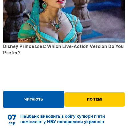
Disney Princesses: Which Live-Action Version Do You
Prefer?
ЧИТАЮТЬ
ПО ТЕМІ
07
Нацбанк виводить з обігу купюри п'яти
номіналів: у НБУ попередили українців
сер