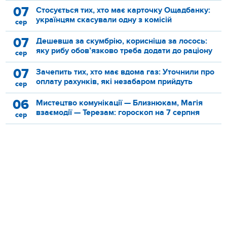
07
Стосується тих, хто має карточку Ощадбанку:
українцям скасували одну з комісій
сер
07
Дешевша за скумбрію, корисніша за лосось:
яку рибу обов’язково треба додати до раціону
сер
07
Зачепить тих, хто має вдома газ: Уточнили про
оплату рахунків, які незабаром прийдуть
сер
06
Мистецтво комунікації — Близнюкам, Магія
взаємодії — Терезам: гороскоп на 7 серпня
сер