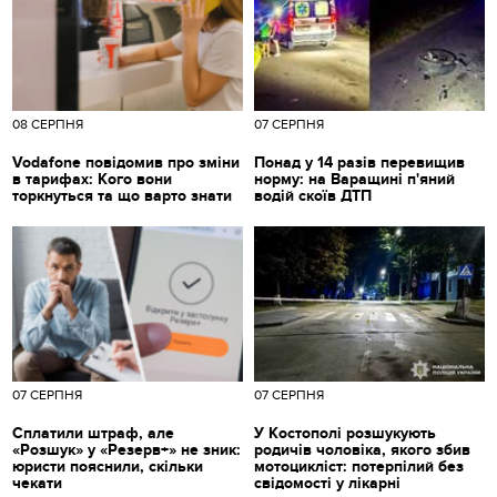
08 СЕРПНЯ
07 СЕРПНЯ
Vodafone повідомив про зміни
Понад у 14 разів перевищив
в тарифах: Кого вони
норму: на Варащині п'яний
торкнуться та що варто знати
водій скоїв ДТП
07 СЕРПНЯ
07 СЕРПНЯ
Сплатили штраф, але
У Костополі розшукують
«Розшук» у «Резерв+» не зник:
родичів чоловіка, якого збив
юристи пояснили, скільки
мотоцикліст: потерпілий без
чекати
свідомості у лікарні