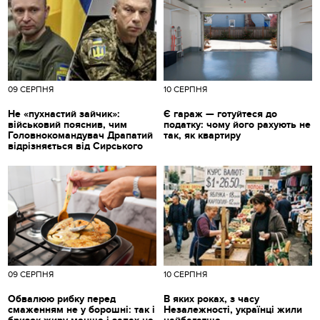
09 СЕРПНЯ
10 СЕРПНЯ
Не «пухнастий зайчик»:
Є гараж — готуйтеся до
військовий пояснив, чим
податку: чому його рахують не
Головнокомандувач Драпатий
так, як квартиру
відрізняється від Сирського
09 СЕРПНЯ
10 СЕРПНЯ
Обвалюю рибку перед
В яких роках, з часу
смаженням не у борошні: так і
Незалежності, українці жили