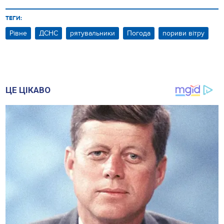
ТЕГИ:
Рівне
ДСНС
рятувальники
Погода
пориви вітру
ЦЕ ЦІКАВО