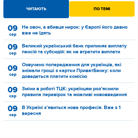
ЧИТАЮТЬ
ПО ТЕМІ
09
Не овоч, а вбивця нирок: у Європі його давно
вже не їдять
сер
09
Великий український банк припиняє виплату
пенсій та субсидій: як не втратити виплати
сер
Озвучено попередження для українців, які
09
знімали гроші з картки ПриватБанку: коли
сер
доведеться платити комісію
09
Зміни в роботі ТЦК: українцям роз'яснили
правила перевірок та можливі нововведення
сер
09
В Україні з’явиться нова професія. Вже з 1
вересня
сер