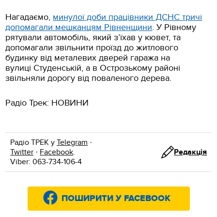
Нагадаємо,
минулої доби працівники ДСНС тричі
допомагали мешканцям Рівненщини
. У Рівному
рятували автомобіль, який з’їхав у кювет, та
допомагали звільнити проїзд до житлового
будинку від металевих дверей гаража на
вулиці Студенській, а в Острозькому районі
звільняли дорогу від поваленого дерева.
Радіо Трек: НОВИНИ
Радіо ТРЕК у
Telegram
·
Twitter
·
Facebook
.
Редакція
Viber: 063-734-106-4
ПОШИРИТИ У FACEBOOK