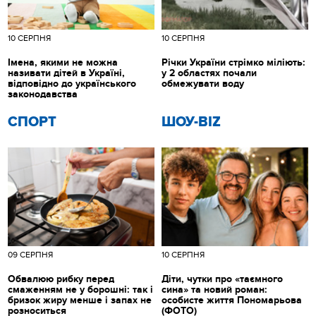
10 СЕРПНЯ
10 СЕРПНЯ
Імена, якими не можна
Річки України стрімко міліють:
називати дітей в Україні,
у 2 областях почали
відповідно до українського
обмежувати воду
законодавства
СПОРТ
ШОУ-BIZ
09 СЕРПНЯ
10 СЕРПНЯ
Обвалюю рибку перед
Діти, чутки про «таємного
смаженням не у борошні: так і
сина» та новий роман:
бризок жиру менше і запах не
особисте життя Пономарьова
розноситься
(ФОТО)