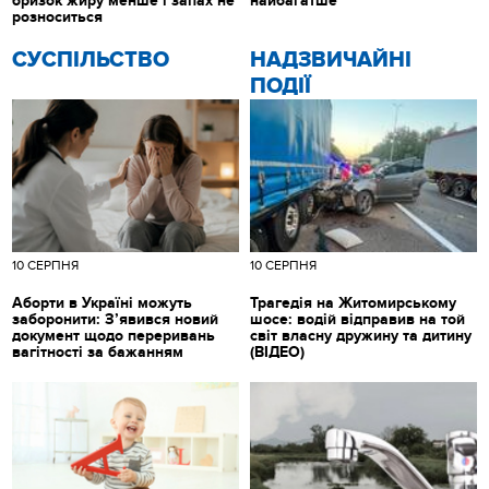
бризок жиру менше і запах не
найбагатше
розноситься
CУСПІЛЬСТВО
НАДЗВИЧАЙНІ
ПОДІЇ
10 СЕРПНЯ
10 СЕРПНЯ
Аборти в Україні можуть
Трагедія на Житомирському
заборонити: З’явився новий
шосе: водій відправив на той
документ щодо переривань
світ власну дружину та дитину
вагітності за бажанням
(ВІДЕО)