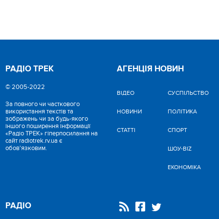
РАДІО ТРЕК
АГЕНЦІЯ НОВИН
© 2005-2022
ВІДЕО
CУСПІЛЬСТВО
За повного чи часткового
використання текстів та
НОВИНИ
ПОЛІТИКА
зображень чи за будь-якого
іншого поширення інформації
СТАТТІ
СПОРТ
«Радіо ТРЕК» гіперпосилання на
сайт radiotrek.rv.ua є
обов'язковим.
ШОУ-BIZ
ЕКОНОМІКА
РАДІО