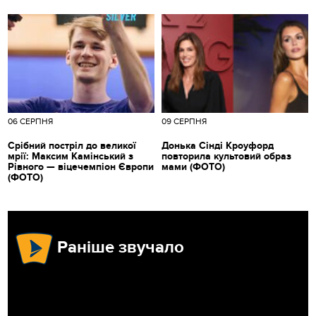
06 СЕРПНЯ
09 СЕРПНЯ
Срібний постріл до великої
Донька Сінді Кроуфорд
мрії: Максим Камінський з
повторила культовий образ
Рівного — віцечемпіон Європи
мами (ФОТО)
(ФОТО)
Раніше звучало