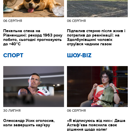
06 СЕРПНЯ
06 СЕРПНЯ
Пекельна спека на
Підпалив стерню після жнив і
Рівненщині: рекорд 1963 року
потрапив до реанімації: на
побито, сьогодні прогнозують
Здолбунівщині чоловік
до +40°C
отруївся чадним газом
СПОРТ
ШОУ-BIZ
30 ЛИПНЯ
06 СЕРПНЯ
Олександр Усик оголосив,
«Я відписуюсь від них»: Даша
коли завершить кар'єру
Астаф’єва пояснила своє
рішення щодо колег