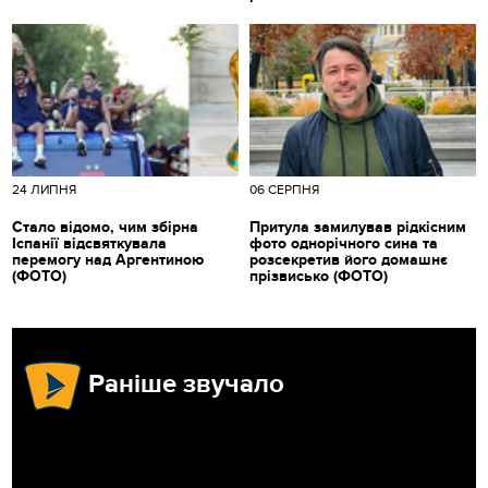
24 ЛИПНЯ
06 СЕРПНЯ
Стало відомо, чим збірна
Притула замилував рідкісним
Іспанії відсвяткувала
фото однорічного сина та
перемогу над Аргентиною
розсекретив його домашнє
(ФОТО)
прізвисько (ФОТО)
Раніше звучало