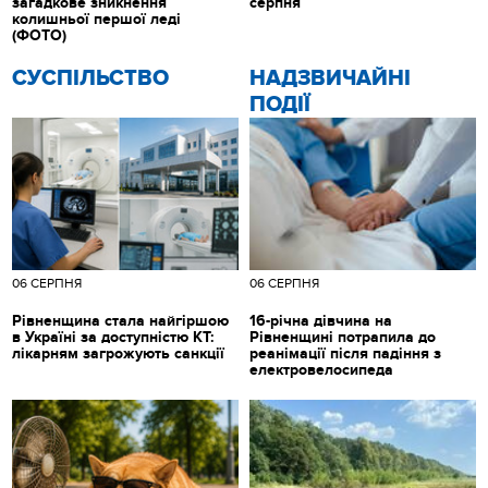
загадкове зникнення
серпня
колишньої першої леді
(ФОТО)
CУСПІЛЬСТВО
НАДЗВИЧАЙНІ
ПОДІЇ
06 СЕРПНЯ
06 СЕРПНЯ
Рівненщина стала найгіршою
16-річна дівчина на
в Україні за доступністю КТ:
Рівненщині потрапила до
лікарням загрожують санкції
реанімації після падіння з
електровелосипеда