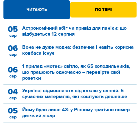
ЧИТАЮТЬ
ПО ТЕМІ
05
Астрономічний збіг чи привід для паніки: що
відбудеться 12 серпня
сер
06
Вона не дуже модна: безпечна і навіть корисна
ковбаса існує
сер
1 прилад «мотає» світло, як 65 холодильників,
06
що працюють одночасно – перевірте свої
сер
розетки
04
Українці відмовляють від кахлю у ванній: 5
сучасних матеріалів, які коштують дешевше
сер
05
Йому було лише 43: у Рівному трагічно помер
дитячий лікар
сер