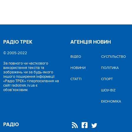
РАДІО ТРЕК
АГЕНЦІЯ НОВИН
© 2005-2022
ВІДЕО
CУСПІЛЬСТВО
За повного чи часткового
використання текстів та
НОВИНИ
ПОЛІТИКА
зображень чи за будь-якого
іншого поширення інформації
СТАТТІ
СПОРТ
«Радіо ТРЕК» гіперпосилання на
сайт radiotrek.rv.ua є
обов'язковим.
ШОУ-BIZ
ЕКОНОМІКА
РАДІО