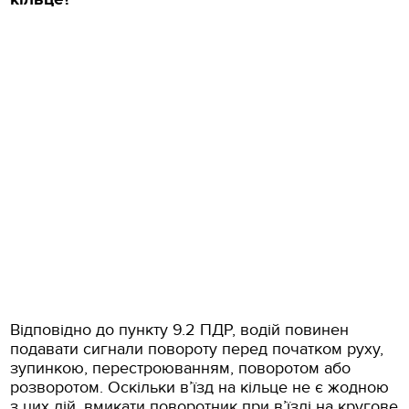
Відповідно до пункту 9.2 ПДР, водій повинен
подавати сигнали повороту перед початком руху,
зупинкою, перестроюванням, поворотом або
розворотом. Оскільки в’їзд на кільце не є жодною
з цих дій, вмикати поворотник при в’їзді на кругове