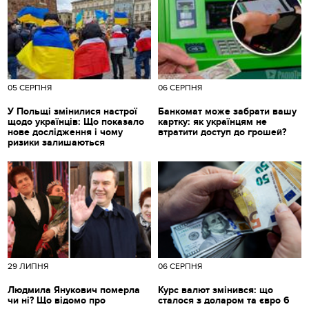
05 СЕРПНЯ
06 СЕРПНЯ
У Польщі змінилися настрої
Банкомат може забрати вашу
щодо українців: Що показало
картку: як українцям не
нове дослідження і чому
втратити доступ до грошей?
ризики залишаються
29 ЛИПНЯ
06 СЕРПНЯ
Людмила Янукович померла
Курс валют змінився: що
чи ні? Що відомо про
сталося з доларом та євро 6