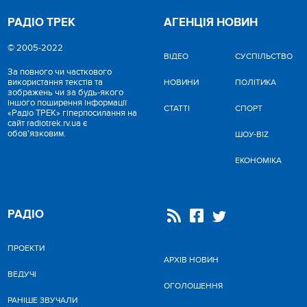
РАДІО ТРЕК
АГЕНЦІЯ НОВИН
© 2005-2022
ВІДЕО
CУСПІЛЬСТВО
За повного чи часткового
використання текстів та
НОВИНИ
ПОЛІТИКА
зображень чи за будь-якого
іншого поширення інформації
СТАТТІ
СПОРТ
«Радіо ТРЕК» гіперпосилання на
сайт radiotrek.rv.ua є
обов'язковим.
ШОУ-BIZ
ЕКОНОМІКА
РАДІО
ПРОЕКТИ
АРХІВ НОВИН
ВЕДУЧІ
ОГОЛОШЕННЯ
РАНІШЕ ЗВУЧАЛИ