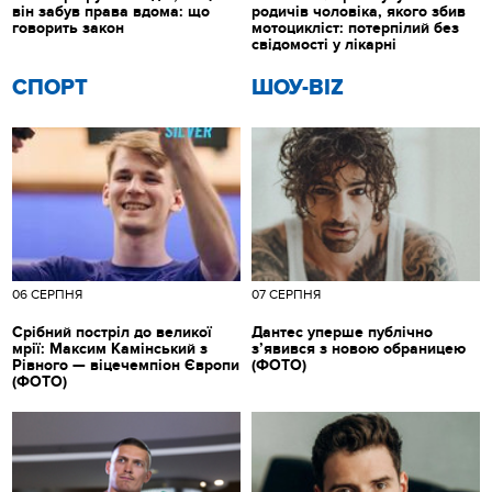
він забув права вдома: що
родичів чоловіка, якого збив
говорить закон
мотоцикліст: потерпілий без
свідомості у лікарні
СПОРТ
ШОУ-BIZ
06 СЕРПНЯ
07 СЕРПНЯ
Срібний постріл до великої
Дантес уперше публічно
мрії: Максим Камінський з
з’явився з новою обраницею
Рівного — віцечемпіон Європи
(ФОТО)
(ФОТО)