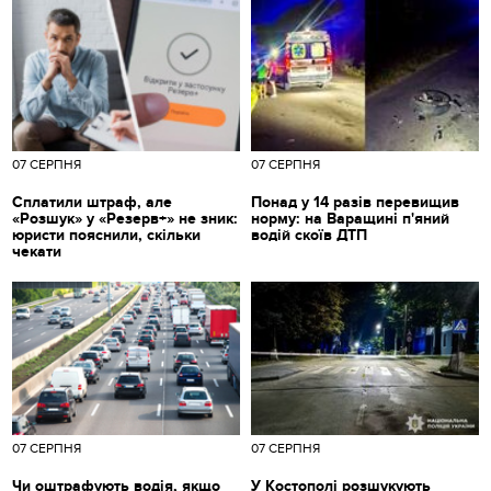
07 СЕРПНЯ
07 СЕРПНЯ
Сплатили штраф, але
Понад у 14 разів перевищив
«Розшук» у «Резерв+» не зник:
норму: на Варащині п'яний
юристи пояснили, скільки
водій скоїв ДТП
чекати
07 СЕРПНЯ
07 СЕРПНЯ
Чи оштрафують водія, якщо
У Костополі розшукують