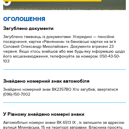
ОГОЛОШЕННЯ
Загублено документи
Загублено гаманець із документами. Усередині — пенсійне
посвідчення, картка «Рівнянина» та банківські картки на ім’я
Соловей Олександр Миколайович. Документи втрачені 23
червня. Якщо хтось знайшов або має будь-яку інформацію щодо
його місцезнаходження, телефонуйте за номером: 050-43-50-
103
Знайдено номерний знак автомобіля
Знайдено номерний знак ВК2357ВО Хто загубив, звертатися
(096)-150-7002
У Рівному знайдено номерні знаки
Автомобільні номерні знаки BK 6513 IX , їх залишили за адресою
вулиця Млинівська, 15 на території заправки. Власника просять