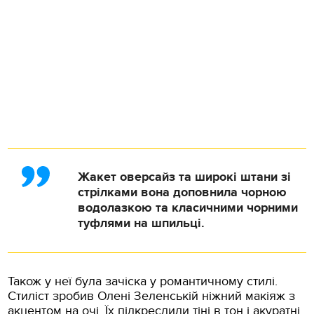
Жакет оверсайз та широкі штани зі
стрілками вона доповнила чорною
водолазкою та класичними чорними
туфлями на шпильці.
Також у неї була зачіска у романтичному стилі.
Стиліст зробив Олені Зеленській ніжний макіяж з
акцентом на очі. Їх підкреслили тіні в тон і акуратні