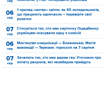
сер
1 прилад «мотає» світло, як 65 холодильників,
06
що працюють одночасно – перевірте свої
сер
розетки
07
Стосується тих, хто має карточку Ощадбанку:
українцям скасували одну з комісій
сер
06
Мистецтво комунікації — Близнюкам, Магія
взаємодії — Терезам: гороскоп на 7 серпня
сер
07
Зачепить тих, хто має вдома газ: Уточнили про
оплату рахунків, які незабаром прийдуть
сер