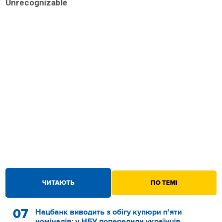
Unrecognizable
ЧИТАЮТЬ
ПО ТЕМІ
07
Нацбанк виводить з обігу купюри п'яти
номіналів: у НБУ попередили українців