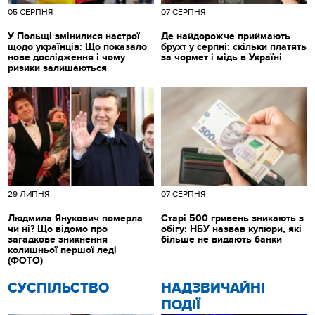
05 СЕРПНЯ
07 СЕРПНЯ
У Польщі змінилися настрої
Де найдорожче приймають
щодо українців: Що показало
брухт у серпні: скільки платять
нове дослідження і чому
за чормет і мідь в Україні
ризики залишаються
29 ЛИПНЯ
07 СЕРПНЯ
Людмила Янукович померла
Старі 500 гривень зникають з
чи ні? Що відомо про
обігу: НБУ назвав купюри, які
загадкове зникнення
більше не видають банки
колишньої першої леді
(ФОТО)
CУСПІЛЬСТВО
НАДЗВИЧАЙНІ
ПОДІЇ