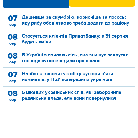
07
Дешевша за скумбрію, корисніша за лосось:
яку рибу обов’язково треба додати до раціону
сер
08
Стосується клієнтів ПриватБанку: з 31 серпня
будуть зміни
сер
08
В Україні з'явилась сіль, яка знищує закрутки —
господинь попередили про нюанс
сер
07
Нацбанк виводить з обігу купюри п'яти
номіналів: у НБУ попередили українців
сер
08
5 цікавих українських слів, які заборонила
радянська влада, але вони повернулися
сер