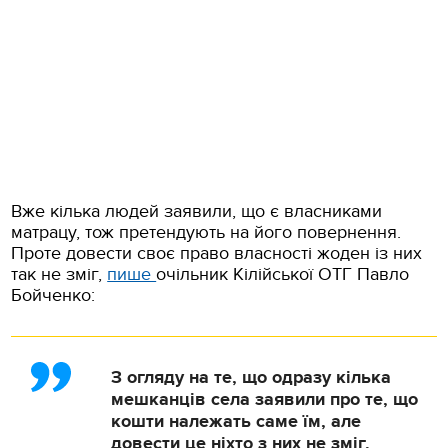
Вже кілька людей заявили, що є власниками
матрацу, тож претендують на його повернення.
Проте довести своє право власності жоден із них
так не зміг,
пише
очільник Кілійської ОТГ Павло
Бойченко:
З огляду на те, що одразу кілька
мешканців села заявили про те, що
кошти належать саме їм, але
довести це ніхто з них не зміг,