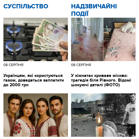
CУСПІЛЬСТВО
НАДЗВИЧАЙНІ
ПОДІЇ
08 СЕРПНЯ
08 СЕРПНЯ
Українцям, які користуються
У кімнатах криваве місиво:
газом, доведеться заплатити
трагедія біля Рівного. Відомі
до 2000 грн
шокуючі деталі (ФОТО)