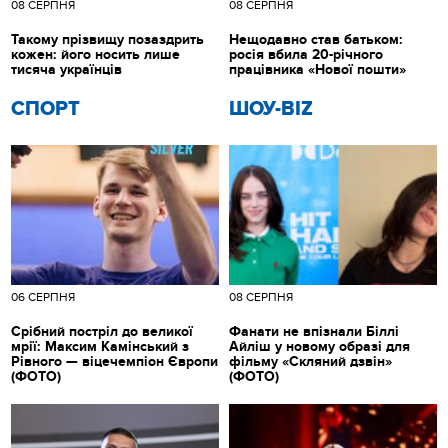
08 СЕРПНЯ
08 СЕРПНЯ
Такому прізвищу позаздрить
Нещодавно став батьком:
кожен: його носить лише
росія вбила 20-річного
тисяча українців
працівника «Нової пошти»
СПОРТ
ШОУ-BIZ
06 СЕРПНЯ
08 СЕРПНЯ
Срібний постріл до великої
Фанати не впізнали Біллі
мрії: Максим Камінський з
Айліш у новому образі для
Рівного — віцечемпіон Європи
фільму «Скляний дзвін»
(ФОТО)
(ФОТО)