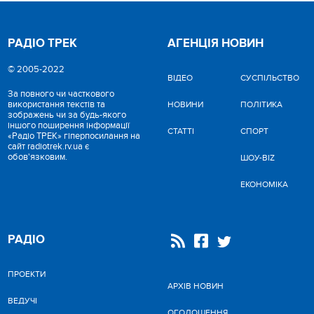
РАДІО ТРЕК
АГЕНЦІЯ НОВИН
© 2005-2022
ВІДЕО
CУСПІЛЬСТВО
За повного чи часткового
використання текстів та
НОВИНИ
ПОЛІТИКА
зображень чи за будь-якого
іншого поширення інформації
СТАТТІ
СПОРТ
«Радіо ТРЕК» гіперпосилання на
сайт radiotrek.rv.ua є
обов'язковим.
ШОУ-BIZ
ЕКОНОМІКА
РАДІО
ПРОЕКТИ
АРХІВ НОВИН
ВЕДУЧІ
ОГОЛОШЕННЯ