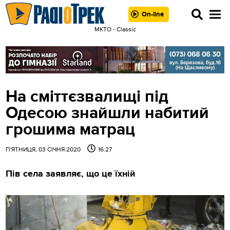
On-line
MKTO - Classic
На сміттєзвалищі під
Одесою знайшли набитий
грошима матрац
П'ЯТНИЦЯ, 03 СІЧНЯ 2020
16:27
Пів села заявляє, що це їхній