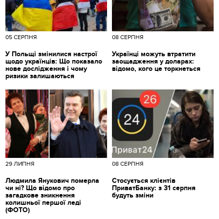
05 СЕРПНЯ
08 СЕРПНЯ
У Польщі змінилися настрої
Українці можуть втратити
щодо українців: Що показало
заощадження у доларах:
нове дослідження і чому
відомо, кого це торкнеться
ризики залишаються
29 ЛИПНЯ
08 СЕРПНЯ
Людмила Янукович померла
Стосується клієнтів
чи ні? Що відомо про
ПриватБанку: з 31 серпня
загадкове зникнення
будуть зміни
колишньої першої леді
(ФОТО)