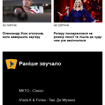
30 ЛИПНЯ
08 СЕРПНЯ
Олександр Усик оголосив,
Ротару поскаржилася на
коли завершить кар'єру
розмір пенсії та пішла до суду:
чим усе закінчилося
Раніше звучало
MKTO - Classic
Vlada K & Fiїnka - Там, Де Музика