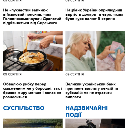
09 СЕРПНЯ
09 СЕРПНЯ
Не «пухнастий зайчик»:
Нацбанк України оприлюднив
військовий пояснив, чим
вартість долара та євро: яким
Головнокомандувач Драпатий
буде курс валют 9 серпня
відрізняється від Сирського
09 СЕРПНЯ
09 СЕРПНЯ
Обвалюю рибку перед
Великий український банк
смаженням не у борошні: так і
припиняє виплату пенсій та
бризок жиру менше і запах не
субсидій: як не втратити
розноситься
виплати
CУСПІЛЬСТВО
НАДЗВИЧАЙНІ
ПОДІЇ