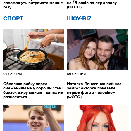
допоможуть витрачати менше
на 15 років за держзраду
газу
(ФОТО)
СПОРТ
ШОУ-BIZ
09 СЕРПНЯ
09 СЕРПНЯ
Обвалюю рибку перед
Наталка Денисенко вийшла
смаженням не у борошні: так і
заміж: акторка показала
бризок жиру менше і запах не
перше фото з чоловіком
розноситься
(ФОТО)