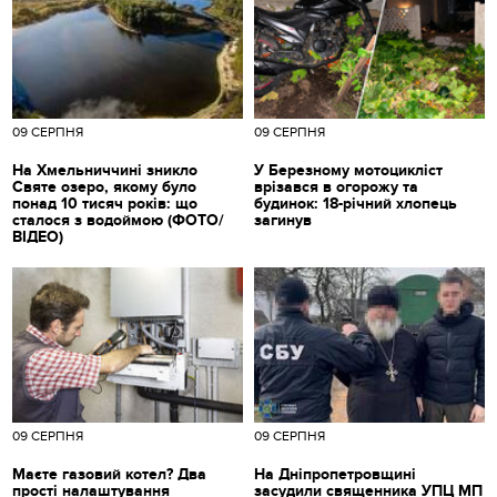
09 СЕРПНЯ
09 СЕРПНЯ
На Хмельниччині зникло
У Березному мотоцикліст
Святе озеро, якому було
врізався в огорожу та
понад 10 тисяч років: що
будинок: 18-річний хлопець
сталося з водоймою (ФОТО/
загинув
ВІДЕО)
09 СЕРПНЯ
09 СЕРПНЯ
Маєте газовий котел? Два
На Дніпропетровщині
прості налаштування
засудили священника УПЦ МП