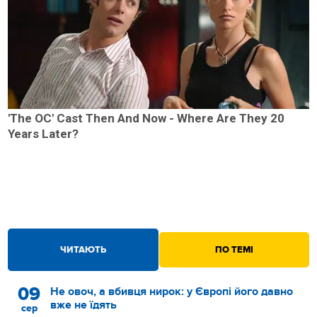
'The OC' Cast Then And Now - Where Are They 20
Years Later?
ЧИТАЮТЬ
ПО ТЕМІ
09
Не овоч, а вбивця нирок: у Європі його давно
вже не їдять
сер