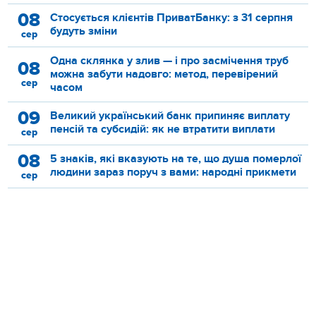
08
Стосується клієнтів ПриватБанку: з 31 серпня
будуть зміни
сер
Одна склянка у злив — і про засмічення труб
08
можна забути надовго: метод, перевірений
сер
часом
09
Великий український банк припиняє виплату
пенсій та субсидій: як не втратити виплати
сер
08
5 знаків, які вказують на те, що душа померлої
людини зараз поруч з вами: народні прикмети
сер