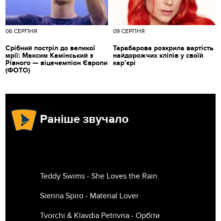
06 СЕРПНЯ
09 СЕРПНЯ
Срібний постріл до великої
Тарабарова розкрила вартість
мрії: Максим Камінський з
найдорожчих кліпів у своїй
Рівного — віцечемпіон Європи
кар’єрі
(ФОТО)
Раніше звучало
Teddy Swims - She Loves the Rain
Sienna Spiro - Material Lover
Tvorchi & Klavdia Petrivna - Орбіти