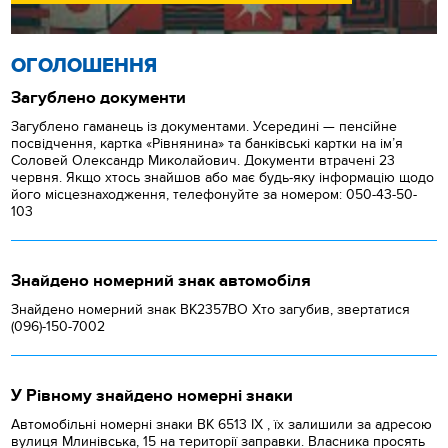
ОГОЛОШЕННЯ
Загублено документи
Загублено гаманець із документами. Усередині — пенсійне
посвідчення, картка «Рівнянина» та банківські картки на ім’я
Соловей Олександр Миколайович. Документи втрачені 23
червня. Якщо хтось знайшов або має будь-яку інформацію щодо
його місцезнаходження, телефонуйте за номером: 050-43-50-
103
Знайдено номерний знак автомобіля
Знайдено номерний знак ВК2357ВО Хто загубив, звертатися
(096)-150-7002
У Рівному знайдено номерні знаки
Автомобільні номерні знаки BK 6513 IX , їх залишили за адресою
вулиця Млинівська, 15 на території заправки. Власника просять