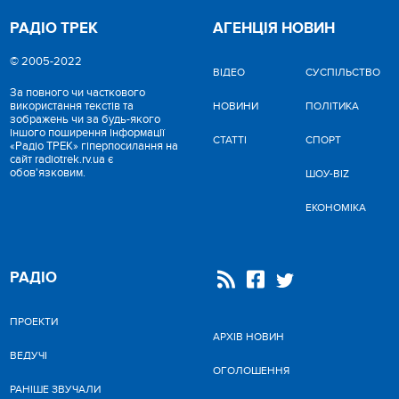
РАДІО ТРЕК
АГЕНЦІЯ НОВИН
© 2005-2022
ВІДЕО
CУСПІЛЬСТВО
За повного чи часткового
використання текстів та
НОВИНИ
ПОЛІТИКА
зображень чи за будь-якого
іншого поширення інформації
СТАТТІ
СПОРТ
«Радіо ТРЕК» гіперпосилання на
сайт radiotrek.rv.ua є
обов'язковим.
ШОУ-BIZ
ЕКОНОМІКА
РАДІО
ПРОЕКТИ
АРХІВ НОВИН
ВЕДУЧІ
ОГОЛОШЕННЯ
РАНІШЕ ЗВУЧАЛИ