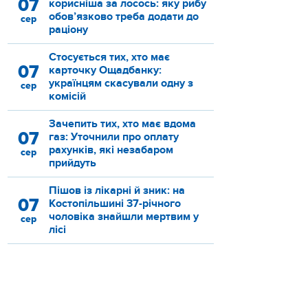
07
корисніша за лосось: яку рибу
обов’язково треба додати до
сер
раціону
Стосується тих, хто має
07
карточку Ощадбанку:
українцям скасували одну з
сер
комісій
Зачепить тих, хто має вдома
07
газ: Уточнили про оплату
рахунків, які незабаром
сер
прийдуть
Пішов із лікарні й зник: на
07
Костопільшині 37-річного
чоловіка знайшли мертвим у
сер
лісі