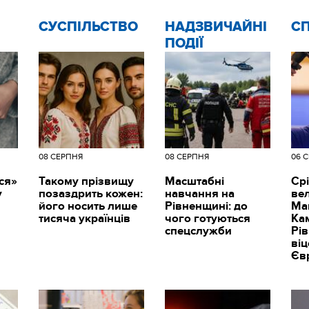
CУСПІЛЬСТВО
НАДЗВИЧАЙНІ
С
ПОДІЇ
08 СЕРПНЯ
08 СЕРПНЯ
06 
ся»
Такому прізвищу
Масштабні
Срі
у
позаздрить кожен:
навчання на
вел
його носить лише
Рівненщині: до
Ма
тисяча українців
чого готуються
Ка
спецслужби
Рі
ві
Єв