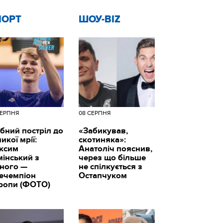
ПОРТ
ШОУ-BIZ
СЕРПНЯ
08 СЕРПНЯ
бний постріл до
«Забикував,
икої мрії:
скотиняка»:
ксим
Анатоліч пояснив,
мінський з
через що більше
вного —
не спілкується з
цечемпіон
Остапчуком
ропи (ФОТО)