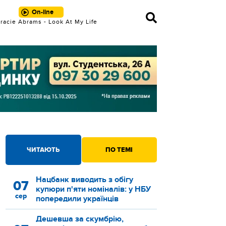
On-line
racie Abrams - Look At My Life
ЧИТАЮТЬ
ПО ТЕМІ
Нацбанк виводить з обігу
07
купюри п'яти номіналів: у НБУ
сер
попередили українців
Дешевша за скумбрію,