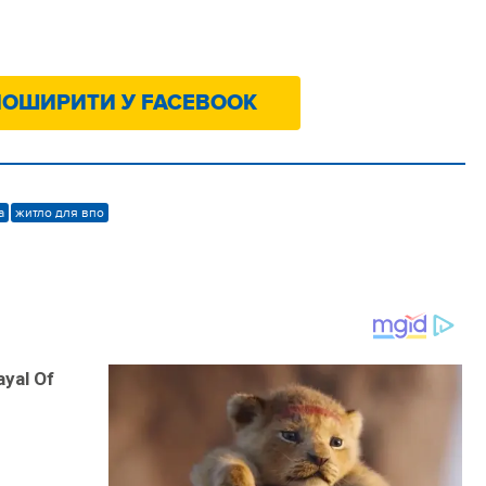
ОШИРИТИ У FACEBOOK
а
житло для впо
ayal Of