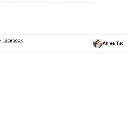
·
Facebook
.
Аліна Тис