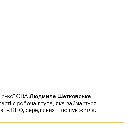
нської ОВА
Людмила Шатковська
ласті є робоча група, яка займається
ань ВПО, серед яких – пошук житла.