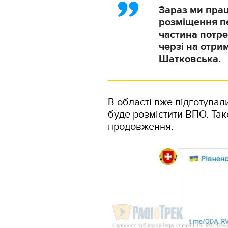
Зараз ми пра
розміщення пе
частина потре
черзі на отр
Шатковська.
В області вже підготували
буде розмістити ВПО. Так
продовження.