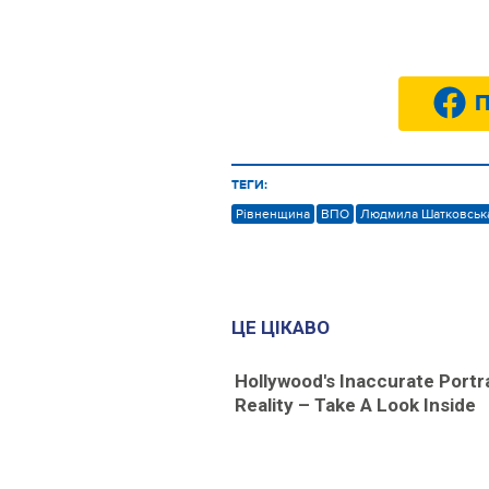
П
ТЕГИ:
Рівненщина
ВПО
Людмила Шатковськ
ЦЕ ЦІКАВО
Hollywood's Inaccurate Portr
Reality – Take A Look Inside