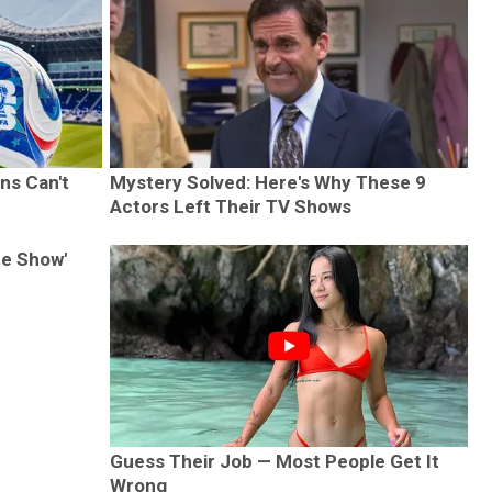
ns Can't
Mystery Solved: Here's Why These 9
Actors Left Their TV Shows
te Show'
Guess Their Job — Most People Get It
Wrong