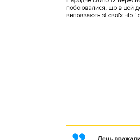
Народне свято 12 вересня
побоювалися, що в цей де
виповзають зі своїх нір 
День вважали