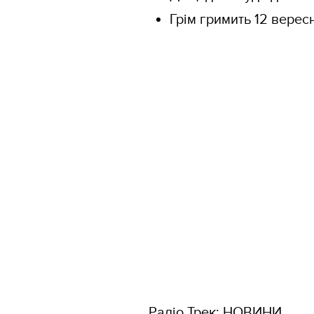
Грім гримить 12 верес
Радіо Трек: НОВИНИ