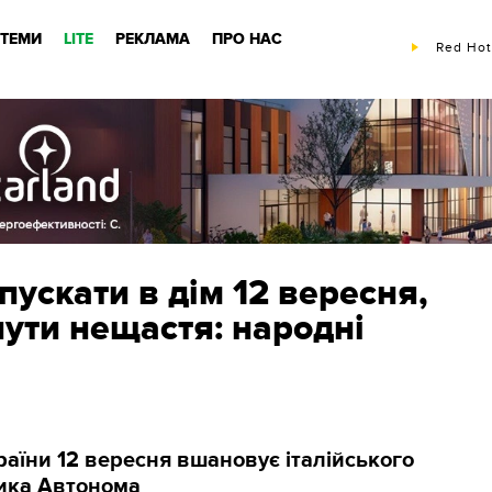
ТЕМИ
LITE
РЕКЛАМА
ПРО НАС
Red Hot 
пускати в дім 12 вересня,
ути нещастя: народні
аїни 12 вересня вшановує італійського
ика Автонома