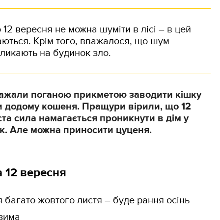
12 вересня не можна шуміти в лісі – в цей
оваються. Крім того, вважалося, що шум
акликають на будинок зло.
важали поганою прикметою заводити кішку
и додому кошеня. Пращури вірили, що 12
та сила намагається проникнути в дім у
ок. Але можна приносити цуценя.
 12 вересня
 багато жовтого листя – буде рання осінь
 зима