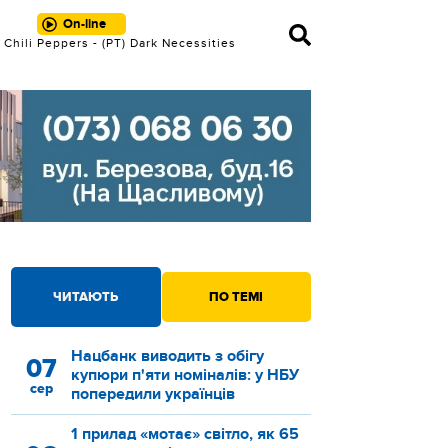
On-line
Chili Peppers - (РТ) Dark Necessities
ТРЕК
ЧИТАЮТЬ
ПО ТЕМІ
Нацбанк виводить з обігу
07
купюри п'яти номіналів: у НБУ
сер
попередили українців
1 прилад «мотає» світло, як 65