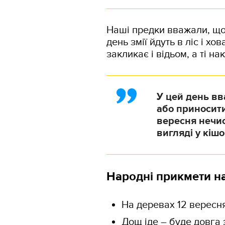
Наші предки вважали, що 
день змії йдуть в ліс і х
закликає і відьом, а ті н
У цей день в
або приносит
вересня нечис
вигляді у кіш
Народні прикмети на
На деревах 12 вересня
Дощ іде – буде довга