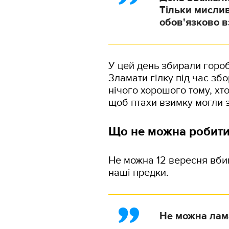
Тільки мислив
обов'язково в
У цей день збирали горо
Зламати гілку під час зб
нічого хорошого тому, хт
щоб птахи взимку могли з
Що не можна робити
Не можна 12 вересня вбив
наші предки.
Не можна лама