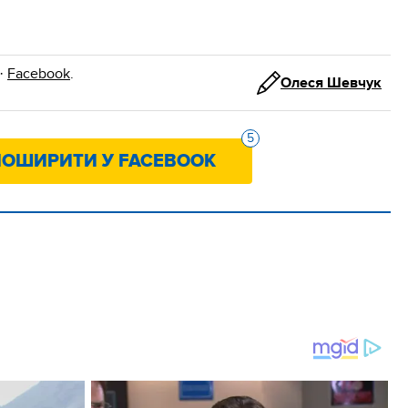
·
Facebook
.
Олеся Шевчук
5
ОШИРИТИ У FACEBOOK