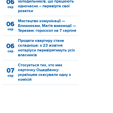
06
холодильників, що працюють
одночасно – перевірте свої
сер
розетки
Мистецтво комунікації —
06
Близнюкам, Магія взаємодії —
сер
Терезам: гороскоп на 7 серпня
Продати квартиру стане
06
складніше: з 23 жовтня
нотаріуси перевірятимуть усіх
сер
власників
Стосується тих, хто має
07
карточку Ощадбанку:
українцям скасували одну з
сер
комісій