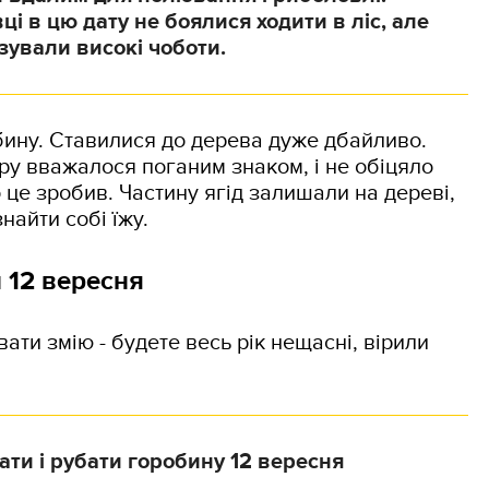
ці в цю дату не боялися ходити в ліс, але
зували високі чоботи.
бину. Ставилися до дерева дуже дбайливо.
ору вважалося поганим знаком, і не обіцяло
о це зробив. Частину ягід залишали на дереві,
найти собі їжу.
 12 вересня
ати змію - будете весь рік нещасні, вірили
ти і рубати горобину 12 вересня