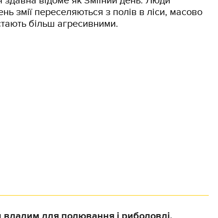
 здавна відоме як Зміїний день. Люди
нь змії переселяються з полів в ліси, масово
і стають більш агресивними.
 вдалим для полювання і риболовлі.