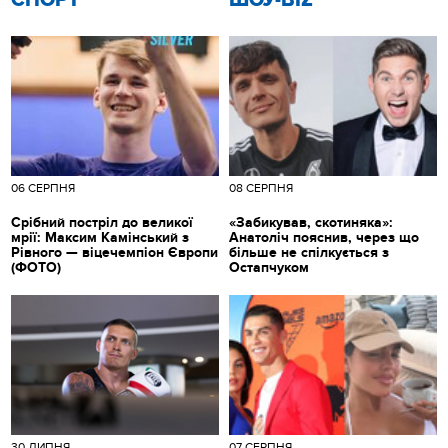
06 СЕРПНЯ
08 СЕРПНЯ
Срібний постріл до великої
«Забикував, скотиняка»:
мрії: Максим Камінський з
Анатоліч пояснив, через що
Рівного — віцечемпіон Європи
більше не спілкується з
(ФОТО)
Остапчуком
30 ЛИПНЯ
07 СЕРПНЯ