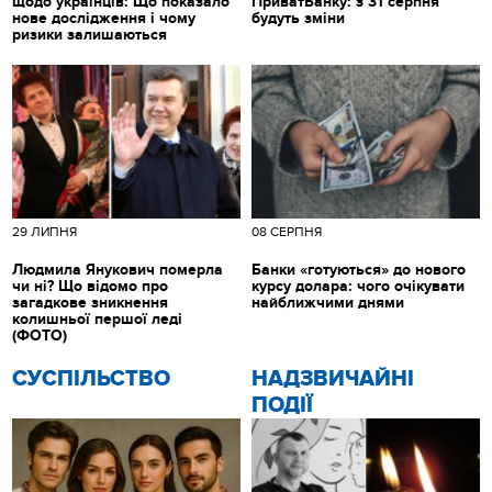
щодо українців: Що показало
ПриватБанку: з 31 серпня
нове дослідження і чому
будуть зміни
ризики залишаються
29 ЛИПНЯ
08 СЕРПНЯ
Людмила Янукович померла
Банки «готуються» до нового
чи ні? Що відомо про
курсу долара: чого очікувати
загадкове зникнення
найближчими днями
колишньої першої леді
(ФОТО)
CУСПІЛЬСТВО
НАДЗВИЧАЙНІ
ПОДІЇ