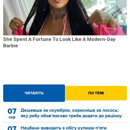
She Spent A Fortune To Look Like A Modern-Day
Barbie
ЧИТАЮТЬ
ПО ТЕМІ
07
Дешевша за скумбрію, корисніша за лосось:
яку рибу обов’язково треба додати до раціону
сер
07
Нацбанк виводить з обігу купюри п'яти