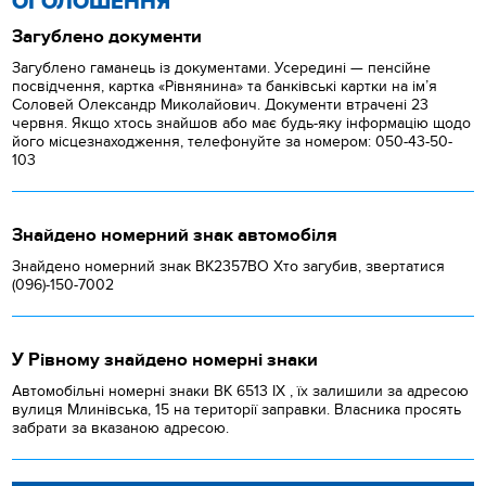
ОГОЛОШЕННЯ
Загублено документи
Загублено гаманець із документами. Усередині — пенсійне
посвідчення, картка «Рівнянина» та банківські картки на ім’я
Соловей Олександр Миколайович. Документи втрачені 23
червня. Якщо хтось знайшов або має будь-яку інформацію щодо
його місцезнаходження, телефонуйте за номером: 050-43-50-
103
Знайдено номерний знак автомобіля
Знайдено номерний знак ВК2357ВО Хто загубив, звертатися
(096)-150-7002
У Рівному знайдено номерні знаки
Автомобільні номерні знаки BK 6513 IX , їх залишили за адресою
вулиця Млинівська, 15 на території заправки. Власника просять
забрати за вказаною адресою.