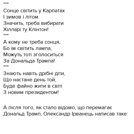
***
Сонце світить у Карпатах
І зимов і літом.
Значить, треба вибирати
Хілларі ту Клінтон!
***
А кому не треба сонця,
Бо їм світить лампа,
Можуть тоті зголоситься
За Дональда Трампа!
***
Знають навіть дрібні діти,
Що настане день той,
Буде файно жити в світі
З новим президентом!
А після того, як стало відомо, що перемагає
Дональд Трамп, Олександр Ірванець написав таке: