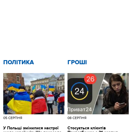
ПОЛІТИКА
ГРОШІ
05 СЕРПНЯ
08 СЕРПНЯ
У Польщі змінилися настрої
Стосується клієнтів