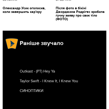
Олександр Усик оголосив,
Після фото в бікіні
коли завершить кар'єру
Джорджина Родрігес зробила
гучну заяву про своє тіло
(ФОТО)
Раніше звучало
Outkast - (РТ) Hey Ya
Taylor Swift - I Knew It, I Knew You
СИНОПТИКИ