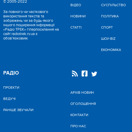
© 2005-2022
ВІДЕО
CУСПІЛЬСТВО
За повного чи часткового
використання текстів та
НОВИНИ
ПОЛІТИКА
зображень чи за будь-якого
іншого поширення інформації
СТАТТІ
СПОРТ
«Радіо ТРЕК» гіперпосилання на
сайт radiotrek.rv.ua є
обов'язковим.
ШОУ-BIZ
ЕКОНОМІКА
РАДІО
ПРОЕКТИ
АРХІВ НОВИН
ВЕДУЧІ
ОГОЛОШЕННЯ
РАНІШЕ ЗВУЧАЛИ
КОНТАКТИ
ПРО НАС