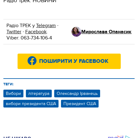
Радіо Трек: НОВИНИ
Радіо ТРЕК у
Telegram
·
Twitter
·
Facebook
.
Мирослава Опанасик
Viber: 063-734-106-4
ПОШИРИТИ У FACEBOOK
ТЕГИ:
Вибори
література
Олександр Ірванець
вибори президента США
Президент США