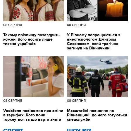
08 СЕРПНЯ
08 СЕРПНЯ
Такому прізвищу позаздрить
У Рівному попрощаються з
кожен: його носить лише
анестезіологом Дмитром
тисяча українців
Сисонюком, який трагічно
загинув на Вінниччині
08 СЕРПНЯ
08 СЕРПНЯ
Vodafone повідомив про зміни
Масштабні навчання на
в тарифах: Кого вони
Рівненщині: до чого готуються
торкнуться та що варто знати
спецслужби
СПОРТ
ШОУ-BIZ