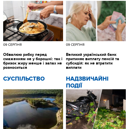
09 СЕРПНЯ
09 СЕРПНЯ
Обвалюю рибку перед
Великий український банк
смаженням не у борошні: так і
припиняє виплату пенсій та
бризок жиру менше і запах не
субсидій: як не втратити
розноситься
виплати
CУСПІЛЬСТВО
НАДЗВИЧАЙНІ
ПОДІЇ