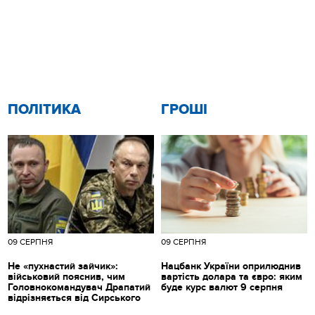
ПОЛІТИКА
ГРОШІ
09 СЕРПНЯ
09 СЕРПНЯ
Не «пухнастий зайчик»:
Нацбанк України оприлюднив
військовий пояснив, чим
вартість долара та євро: яким
Головнокомандувач Драпатий
буде курс валют 9 серпня
відрізняється від Сирського