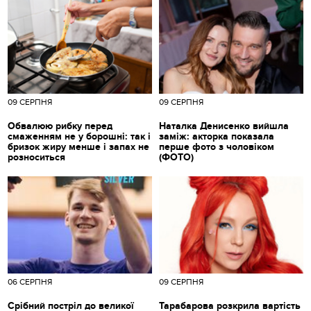
09 СЕРПНЯ
09 СЕРПНЯ
Обвалюю рибку перед
Наталка Денисенко вийшла
смаженням не у борошні: так і
заміж: акторка показала
бризок жиру менше і запах не
перше фото з чоловіком
розноситься
(ФОТО)
06 СЕРПНЯ
09 СЕРПНЯ
Срібний постріл до великої
Тарабарова розкрила вартість