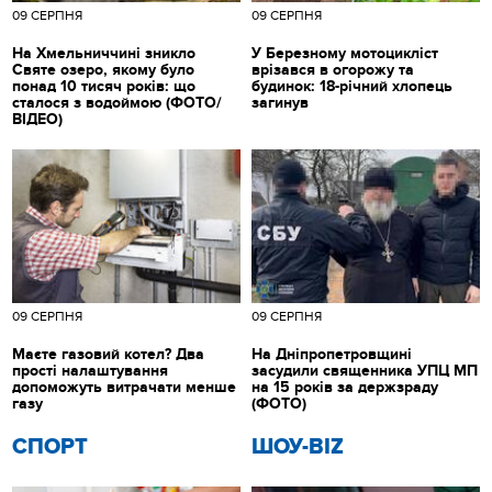
09 СЕРПНЯ
09 СЕРПНЯ
На Хмельниччині зникло
У Березному мотоцикліст
Святе озеро, якому було
врізався в огорожу та
понад 10 тисяч років: що
будинок: 18-річний хлопець
сталося з водоймою (ФОТО/
загинув
ВІДЕО)
09 СЕРПНЯ
09 СЕРПНЯ
Маєте газовий котел? Два
На Дніпропетровщині
прості налаштування
засудили священника УПЦ МП
допоможуть витрачати менше
на 15 років за держзраду
газу
(ФОТО)
СПОРТ
ШОУ-BIZ