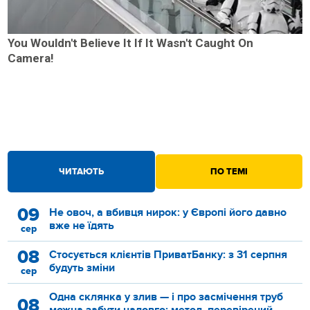
You Wouldn't Believe It If It Wasn't Caught On
Camera!
ЧИТАЮТЬ
ПО ТЕМІ
09
Не овоч, а вбивця нирок: у Європі його давно
вже не їдять
сер
08
Стосується клієнтів ПриватБанку: з 31 серпня
будуть зміни
сер
Одна склянка у злив — і про засмічення труб
08