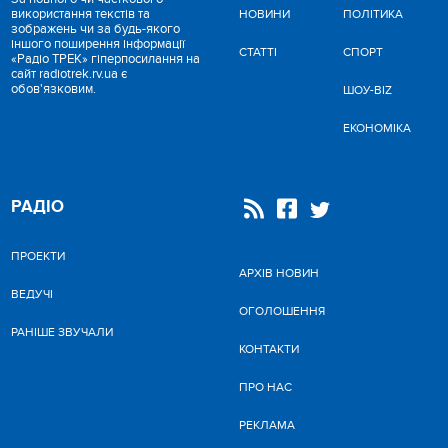
використання текстів та
НОВИНИ
ПОЛІТИКА
зображень чи за будь-якого
іншого поширення інформації
СТАТТІ
СПОРТ
«Радіо ТРЕК» гіперпосилання на
сайт radiotrek.rv.ua є
обов'язковим.
ШОУ-BIZ
ЕКОНОМІКА
РАДІО
ПРОЕКТИ
АРХІВ НОВИН
ВЕДУЧІ
ОГОЛОШЕННЯ
РАНІШЕ ЗВУЧАЛИ
КОНТАКТИ
ПРО НАС
РЕКЛАМА