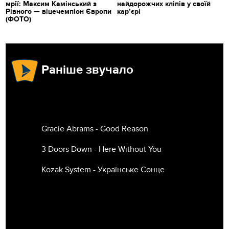
мрії: Максим Камінський з
найдорожчих кліпів у своїй
Рівного — віцечемпіон Європи
кар’єрі
(ФОТО)
Раніше звучало
Gracie Abrams - Good Reason
3 Doors Down - Here Without You
Kozak System - Українське Сонце