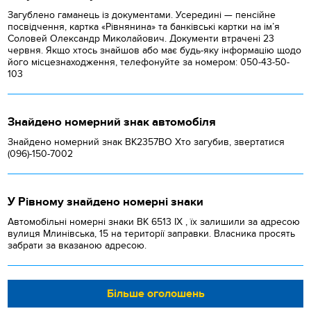
Загублено гаманець із документами. Усередині — пенсійне
посвідчення, картка «Рівнянина» та банківські картки на ім’я
Соловей Олександр Миколайович. Документи втрачені 23
червня. Якщо хтось знайшов або має будь-яку інформацію щодо
його місцезнаходження, телефонуйте за номером: 050-43-50-
103
Знайдено номерний знак автомобіля
Знайдено номерний знак ВК2357ВО Хто загубив, звертатися
(096)-150-7002
У Рівному знайдено номерні знаки
Автомобільні номерні знаки BK 6513 IX , їх залишили за адресою
вулиця Млинівська, 15 на території заправки. Власника просять
забрати за вказаною адресою.
Більше оголошень