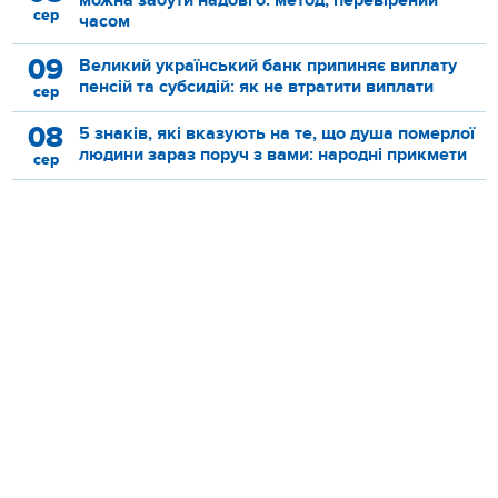
можна забути надовго: метод, перевірений
сер
часом
09
Великий український банк припиняє виплату
пенсій та субсидій: як не втратити виплати
сер
08
5 знаків, які вказують на те, що душа померлої
людини зараз поруч з вами: народні прикмети
сер