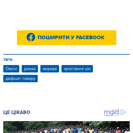
ПОШИРИТИ У FACEBOOK
ТЕГИ:
Овочі
ринок
морква
зростання цін
дефіцит товару
ЦЕ ЦІКАВО