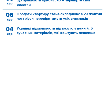
що працюють одночасно – перевірте свої
сер
розетки
06
Продати квартиру стане складніше: з 23 жовтня
нотаріуси перевірятимуть усіх власників
сер
04
Українці відмовляють від кахлю у ванній: 5
сучасних матеріалів, які коштують дешевше
сер