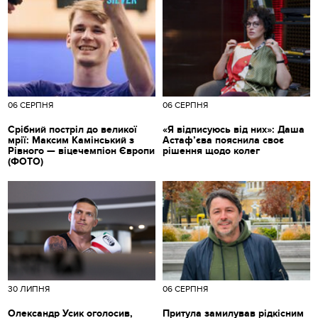
06 СЕРПНЯ
06 СЕРПНЯ
Срібний постріл до великої
«Я відписуюсь від них»: Даша
мрії: Максим Камінський з
Астаф’єва пояснила своє
Рівного — віцечемпіон Європи
рішення щодо колег
(ФОТО)
30 ЛИПНЯ
06 СЕРПНЯ
Олександр Усик оголосив,
Притула замилував рідкісним