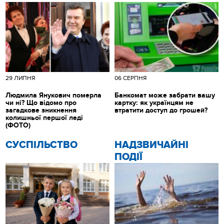
29 ЛИПНЯ
06 СЕРПНЯ
Людмила Янукович померла
Банкомат може забрати вашу
чи ні? Що відомо про
картку: як українцям не
загадкове зникнення
втратити доступ до грошей?
колишньої першої леді
(ФОТО)
CУСПІЛЬСТВО
НАДЗВИЧАЙНІ
ПОДІЇ