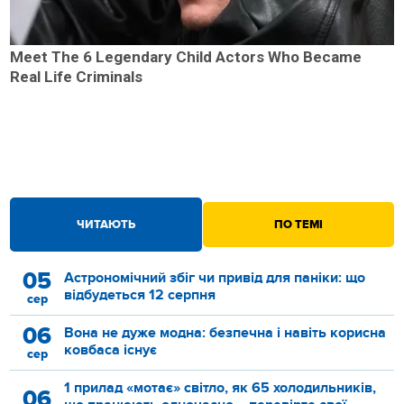
Meet The 6 Legendary Child Actors Who Became
Real Life Criminals
ЧИТАЮТЬ
ПО ТЕМІ
05
Астрономічний збіг чи привід для паніки: що
відбудеться 12 серпня
сер
06
Вона не дуже модна: безпечна і навіть корисна
ковбаса існує
сер
1 прилад «мотає» світло, як 65 холодильників,
06