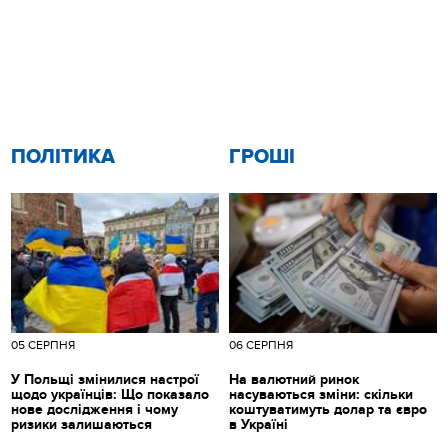
ПОЛІТИКА
ГРОШІ
05 СЕРПНЯ
06 СЕРПНЯ
У Польщі змінилися настрої
На валютний ринок
щодо українців: Що показало
насуваються зміни: скільки
нове дослідження і чому
коштуватимуть долар та євро
ризики залишаються
в Україні