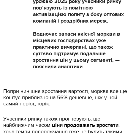
урожаю 2025 року учасники ринку
пов’язують із помітною
активізацією попиту з боку оптових
компаній і роздрібних мереж.
Водночас запаси якісної моркви в
місцевих господарствах уже
практично вичерпані, що також
суттєво підтримує подальше
зростання цін у цьому сегменті, —
пояснили аналітики.
Попри нинішнє зростання вартості, морква все ще
коштує приблизно на 56% дешевше, ніж у цей
самий період торік.
Учасники ринку також прогнозують, що
найближчим часом
ціни продовжать зростати
,
хоча темпи подорожчання вже не будуть такими