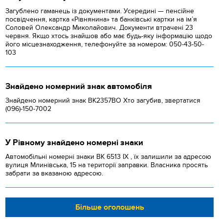
Загублено гаманець із документами. Усередині — пенсійне
посвідчення, картка «Рівнянина» та банківські картки на ім’я
Соловей Олександр Миколайович. Документи втрачені 23
червня. Якщо хтось знайшов або має будь-яку інформацію щодо
його місцезнаходження, телефонуйте за номером: 050-43-50-
103
Знайдено номерний знак автомобіля
Знайдено номерний знак ВК2357ВО Хто загубив, звертатися
(096)-150-7002
У Рівному знайдено номерні знаки
Автомобільні номерні знаки BK 6513 IX , їх залишили за адресою
вулиця Млинівська, 15 на території заправки. Власника просять
забрати за вказаною адресою.
Більше оголошень