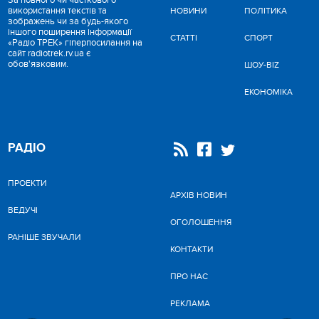
За повного чи часткового
використання текстів та
НОВИНИ
ПОЛІТИКА
зображень чи за будь-якого
іншого поширення інформації
СТАТТІ
СПОРТ
«Радіо ТРЕК» гіперпосилання на
сайт radiotrek.rv.ua є
обов'язковим.
ШОУ-BIZ
ЕКОНОМІКА
РАДІО
ПРОЕКТИ
АРХІВ НОВИН
ВЕДУЧІ
ОГОЛОШЕННЯ
РАНІШЕ ЗВУЧАЛИ
КОНТАКТИ
ПРО НАС
РЕКЛАМА