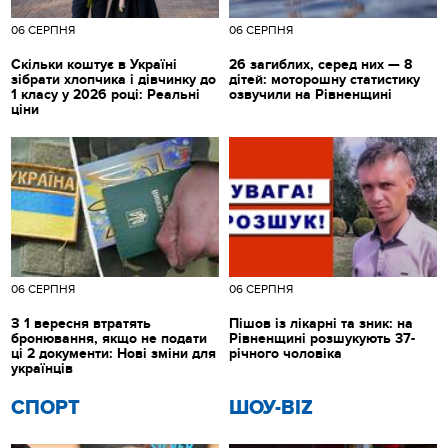
06 СЕРПНЯ
06 СЕРПНЯ
Скільки коштує в Україні
26 загиблих, серед них — 8
зібрати хлопчика і дівчинку до
дітей: моторошну статистику
1 класу у 2026 році: Реальні
озвучили на Рівненщині
ціни
06 СЕРПНЯ
06 СЕРПНЯ
З 1 вересня втратять
Пішов із лікарні та зник: на
бронювання, якщо не подати
Рівненщині розшукують 37-
ці 2 документи: Нові зміни для
річного чоловіка
українців
СПОРТ
ШОУ-BIZ