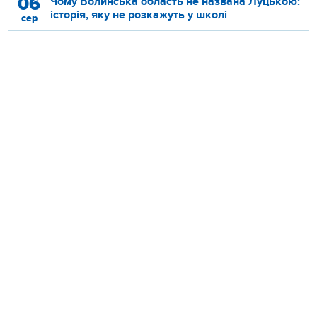
06
Чому Волинська область не названа Луцькою:
історія, яку не розкажуть у школі
сер