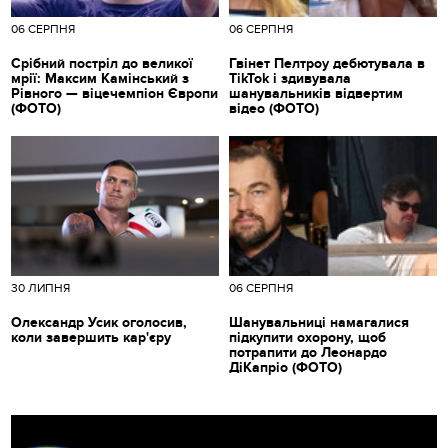
06 СЕРПНЯ
06 СЕРПНЯ
Срібний постріл до великої
Гвінет Пелтроу дебютувала в
мрії: Максим Камінський з
TikTok і здивувала
Рівного — віцечемпіон Європи
шанувальників відвертим
(ФОТО)
відео (ФОТО)
30 ЛИПНЯ
06 СЕРПНЯ
Олександр Усик оголосив,
Шанувальниці намагалися
коли завершить кар'єру
підкупити охорону, щоб
потрапити до Леонардо
ДіКапріо (ФОТО)