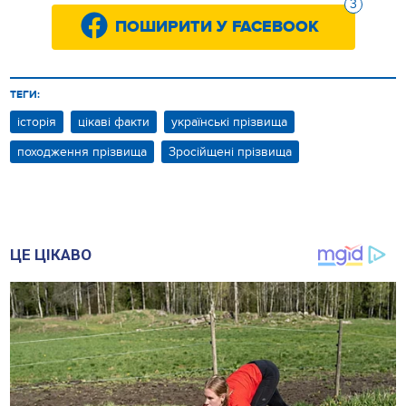
3
ПОШИРИТИ У FACEBOOK
ТЕГИ:
історія
цікаві факти
українські прізвища
походження прізвища
Зросійщені прізвища
ЦЕ ЦІКАВО