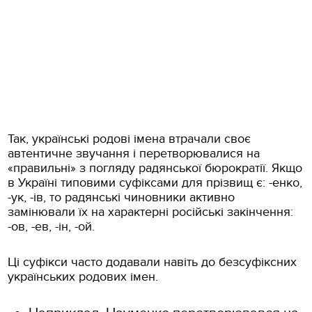
Так, українські родові імена втрачали своє
автентичне звучання і перетворювалися на
«правильні» з погляду радянської бюрократії. Якщо
в Україні типовими суфіксами для прізвищ є: -енко,
-ук, -ів, то радянські чиновники активно
замінювали їх на характерні російські закінчення:
-ов, -ев, -ін, -ой.
Ці суфікси часто додавали навіть до безсуфіксних
українських родових імен.