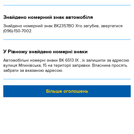
Знайдено номерний знак автомобіля
Знайдено номерний знак ВК2357ВО Хто загубив, звертатися
(096)-150-7002
У Рівному знайдено номерні знаки
Автомобільні номерні знаки BK 6513 IX , їх залишили за адресою
вулиця Млинівська, 15 на території заправки. Власника просять
забрати за вказаною адресою.
Більше оголошень