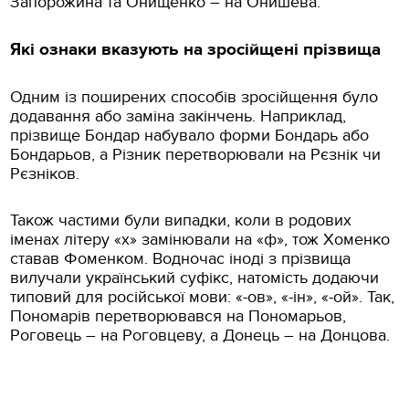
Запорожина та Онищенко – на Онишева.
Які ознаки вказують на зросійщені прізвища
Одним із поширених способів зросійщення було
додавання або заміна закінчень. Наприклад,
прізвище Бондар набувало форми Бондарь або
Бондарьов, а Різник перетворювали на Рєзнік чи
Рєзніков.
Також частими були випадки, коли в родових
іменах літеру «х» замінювали на «ф», тож Хоменко
ставав Фоменком. Водночас іноді з прізвища
вилучали український суфікс, натомість додаючи
типовий для російської мови: «-ов», «-ін», «-ой». Так,
Пономарів перетворювався на Пономарьов,
Роговець – на Роговцеву, а Донець – на Донцова.