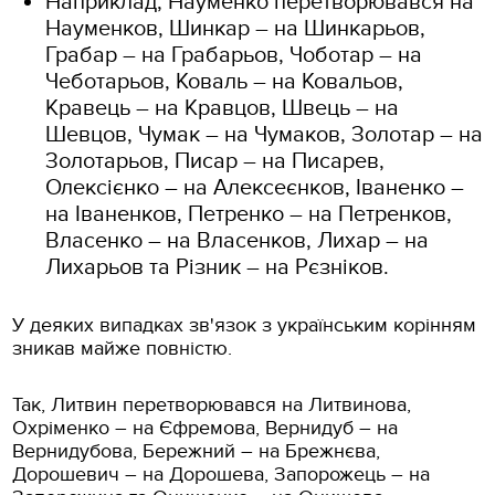
Наприклад, Науменко перетворювався на
Науменков, Шинкар – на Шинкарьов,
Грабар – на Грабарьов, Чоботар – на
Чеботарьов, Коваль – на Ковальов,
Кравець – на Кравцов, Швець – на
Шевцов, Чумак – на Чумаков, Золотар – на
Золотарьов, Писар – на Писарев,
Олексієнко – на Алексеєнков, Іваненко –
на Іваненков, Петренко – на Петренков,
Власенко – на Власенков, Лихар – на
Лихарьов та Різник – на Рєзніков.
У деяких випадках зв'язок з українським корінням
зникав майже повністю.
Так, Литвин перетворювався на Литвинова,
Охріменко – на Єфремова, Вернидуб – на
Вернидубова, Бережний – на Брежнєва,
Дорошевич – на Дорошева, Запорожець – на