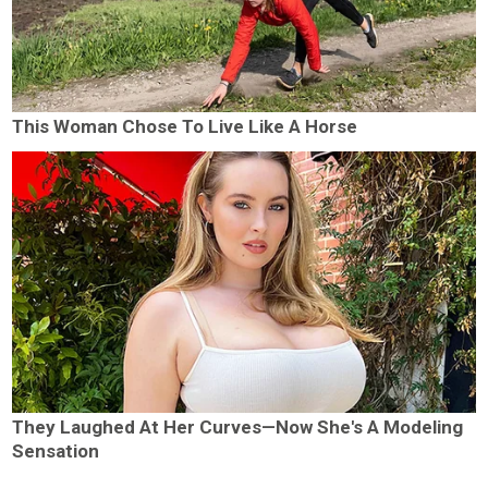
This Woman Chose To Live Like A Horse
They Laughed At Her Curves—Now She's A Modeling
Sensation