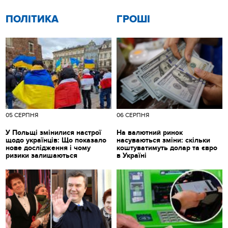
ПОЛІТИКА
ГРОШІ
05 СЕРПНЯ
06 СЕРПНЯ
У Польщі змінилися настрої
На валютний ринок
щодо українців: Що показало
насуваються зміни: скільки
нове дослідження і чому
коштуватимуть долар та євро
ризики залишаються
в Україні