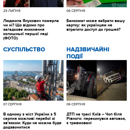
29 ЛИПНЯ
06 СЕРПНЯ
Людмила Янукович померла
Банкомат може забрати вашу
чи ні? Що відомо про
картку: як українцям не
загадкове зникнення
втратити доступ до грошей?
колишньої першої леді
(ФОТО)
CУСПІЛЬСТВО
НАДЗВИЧАЙНІ
ПОДІЇ
07 СЕРПНЯ
06 СЕРПНЯ
В одному з міст України з 5
ДТП на трасі Київ – Чоп біля
серпня можливі перебої зі
Рівного: перекинувся автовоз,
зв'язком: Куди не можна буде
є травмовані
додзвонитися