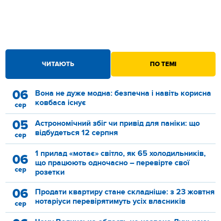
ЧИТАЮТЬ
ПО ТЕМІ
06
Вона не дуже модна: безпечна і навіть корисна
ковбаса існує
сер
05
Астрономічний збіг чи привід для паніки: що
відбудеться 12 серпня
сер
1 прилад «мотає» світло, як 65 холодильників,
06
що працюють одночасно – перевірте свої
сер
розетки
06
Продати квартиру стане складніше: з 23 жовтня
нотаріуси перевірятимуть усіх власників
сер