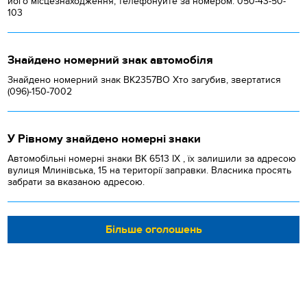
його місцезнаходження, телефонуйте за номером: 050-43-50-
103
Знайдено номерний знак автомобіля
Знайдено номерний знак ВК2357ВО Хто загубив, звертатися
(096)-150-7002
У Рівному знайдено номерні знаки
Автомобільні номерні знаки BK 6513 IX , їх залишили за адресою
вулиця Млинівська, 15 на території заправки. Власника просять
забрати за вказаною адресою.
Більше оголошень