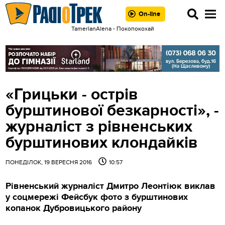
On-line
TamerlanAlena - Покопокохай
«Грицьки - острів
бурштинової безкарності», -
журналіст з рівненських
бурштинових клондайків
ПОНЕДІЛОК, 19 ВЕРЕСНЯ 2016
10:57
Рівненський журналіст Дмитро Леонтіюк виклав
у соцмережі Фейсбук фото з бурштинових
копанок Дубровицького району