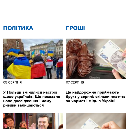
ПОЛІТИКА
ГРОШІ
05 СЕРПНЯ
07 СЕРПНЯ
У Польщі змінилися настрої
Де найдорожче приймають
щодо українців: Що показало
брухт у серпні: скільки платять
нове дослідження і чому
за чормет і мідь в Україні
ризики залишаються