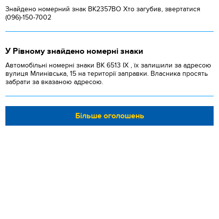
Знайдено номерний знак ВК2357ВО Хто загубив, звертатися
(096)-150-7002
У Рівному знайдено номерні знаки
Автомобільні номерні знаки BK 6513 IX , їх залишили за адресою
вулиця Млинівська, 15 на території заправки. Власника просять
забрати за вказаною адресою.
Більше оголошень