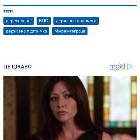
ТЕГИ:
переселенці
ВПО
державна допомога
державна підтримка
Мінреінтеграції
ЦЕ ЦІКАВО