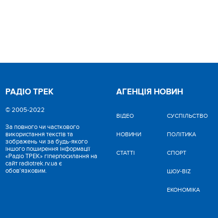
РАДІО ТРЕК
АГЕНЦІЯ НОВИН
© 2005-2022
ВІДЕО
CУСПІЛЬСТВО
За повного чи часткового
використання текстів та
НОВИНИ
ПОЛІТИКА
зображень чи за будь-якого
іншого поширення інформації
СТАТТІ
СПОРТ
«Радіо ТРЕК» гіперпосилання на
сайт radiotrek.rv.ua є
обов'язковим.
ШОУ-BIZ
ЕКОНОМІКА