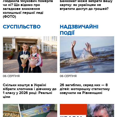
Людмила Янукович померла
Банкомат може забрати вашу
чи ні? Що відомо про
картку: як українцям не
загадкове зникнення
втратити доступ до грошей?
колишньої першої леді
(ФОТО)
CУСПІЛЬСТВО
НАДЗВИЧАЙНІ
ПОДІЇ
06 СЕРПНЯ
06 СЕРПНЯ
Скільки коштує в Україні
26 загиблих, серед них — 8
зібрати хлопчика і дівчинку до
дітей: моторошну статистику
1 класу у 2026 році: Реальні
озвучили на Рівненщині
ціни