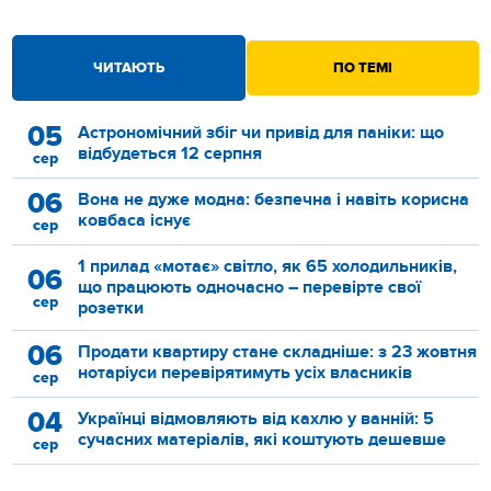
ЧИТАЮТЬ
ПО ТЕМІ
05
Астрономічний збіг чи привід для паніки: що
відбудеться 12 серпня
сер
06
Вона не дуже модна: безпечна і навіть корисна
ковбаса існує
сер
1 прилад «мотає» світло, як 65 холодильників,
06
що працюють одночасно – перевірте свої
сер
розетки
06
Продати квартиру стане складніше: з 23 жовтня
нотаріуси перевірятимуть усіх власників
сер
04
Українці відмовляють від кахлю у ванній: 5
сучасних матеріалів, які коштують дешевше
сер