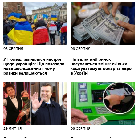
05 СЕРПНЯ
06 СЕРПНЯ
У Польщі змінилися настрої
На валютний ринок
щодо українців: Що показало
насуваються зміни: скільки
нове дослідження і чому
коштуватимуть долар та євро
ризики залишаються
в Україні
29 ЛИПНЯ
06 СЕРПНЯ