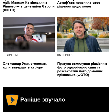
мрії: Максим Камінський з
Астаф’єва пояснила своє
Рівного — віцечемпіон Європи
рішення щодо колег
(ФОТО)
30 ЛИПНЯ
06 СЕРПНЯ
Олександр Усик оголосив,
Притула замилував рідкісним
коли завершить кар'єру
фото однорічного сина та
розсекретив його домашнє
прізвисько (ФОТО)
Раніше звучало