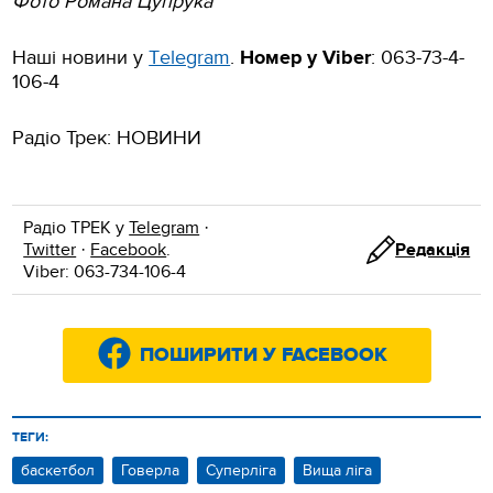
Фото Романа Цупрука
Наші новини у
Тelegram
.
Номер у Viber
: 063-73-4-
106-4
Радіо Трек: НОВИНИ
Радіо ТРЕК у
Telegram
·
Twitter
·
Facebook
.
Редакція
Viber: 063-734-106-4
ПОШИРИТИ У FACEBOOK
ТЕГИ:
баскетбол
Говерла
Суперліга
Вища ліга