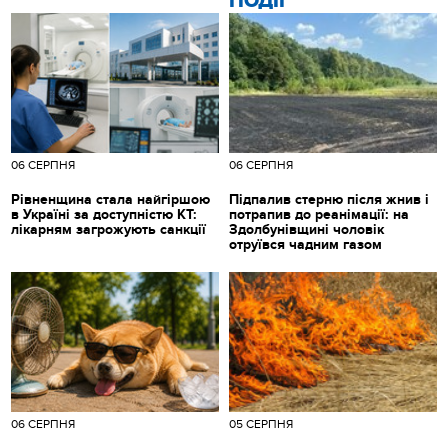
ПОДІЇ
06 СЕРПНЯ
06 СЕРПНЯ
Рівненщина стала найгіршою
Підпалив стерню після жнив і
в Україні за доступністю КТ:
потрапив до реанімації: на
лікарням загрожують санкції
Здолбунівщині чоловік
отруївся чадним газом
06 СЕРПНЯ
05 СЕРПНЯ