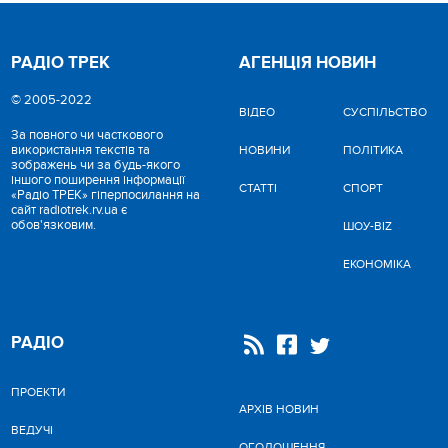
РАДІО ТРЕК
АГЕНЦІЯ НОВИН
© 2005-2022
ВІДЕО
CУСПІЛЬСТВО
За повного чи часткового
використання текстів та
НОВИНИ
ПОЛІТИКА
зображень чи за будь-якого
іншого поширення інформації
СТАТТІ
СПОРТ
«Радіо ТРЕК» гіперпосилання на
сайт radiotrek.rv.ua є
обов'язковим.
ШОУ-BIZ
ЕКОНОМІКА
РАДІО
ПРОЕКТИ
АРХІВ НОВИН
ВЕДУЧІ
ОГОЛОШЕННЯ