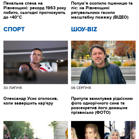
Пекельна спека на
Полум’я охопило пшеницю та
Рівненщині: рекорд 1963 року
ліс: на Рівненщині
побито, сьогодні прогнозують
рятувальники гасили
до +40°C
масштабну пожежу (ВІДЕО)
СПОРТ
ШОУ-BIZ
30 ЛИПНЯ
06 СЕРПНЯ
Олександр Усик оголосив,
Притула замилував рідкісним
коли завершить кар'єру
фото однорічного сина та
розсекретив його домашнє
прізвисько (ФОТО)