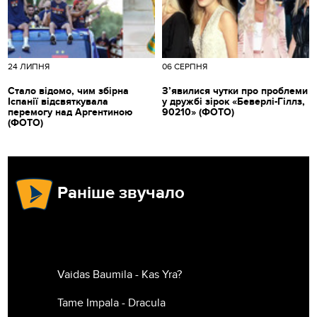
24 ЛИПНЯ
06 СЕРПНЯ
Стало відомо, чим збірна
З’явилися чутки про проблеми
Іспанії відсвяткувала
у дружбі зірок «Беверлі-Гіллз,
перемогу над Аргентиною
90210» (ФОТО)
(ФОТО)
Раніше звучало
Vaidas Baumila - Kas Yra?
Tame Impala - Dracula