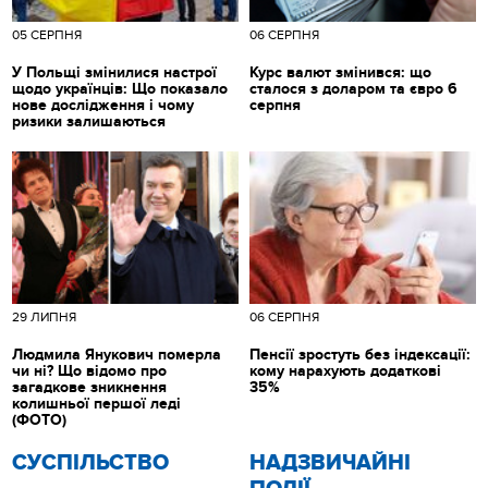
05 СЕРПНЯ
06 СЕРПНЯ
У Польщі змінилися настрої
Курс валют змінився: що
щодо українців: Що показало
сталося з доларом та євро 6
нове дослідження і чому
серпня
ризики залишаються
29 ЛИПНЯ
06 СЕРПНЯ
Людмила Янукович померла
Пенсії зростуть без індексації:
чи ні? Що відомо про
кому нарахують додаткові
загадкове зникнення
35%
колишньої першої леді
(ФОТО)
CУСПІЛЬСТВО
НАДЗВИЧАЙНІ