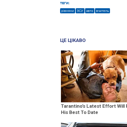
ТЕГИ:
рівняни
ЗСУ
авто
вчитель
ЦЕ ЦІКАВО
Tarantino’s Latest Effort Will
His Best To Date