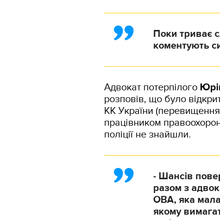
Поки триває сл
коментують си
Адвокат потерпілого
Юрі
розповів, що було відкр
КК України (перевищенн
працівником правоохоронн
поліції не знайшли.
- Шансів пове
разом з адвок
ОВА, яка мала
якому вимага