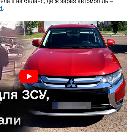
яла її на баланс, де ж зараз автомобіль –
Н
.