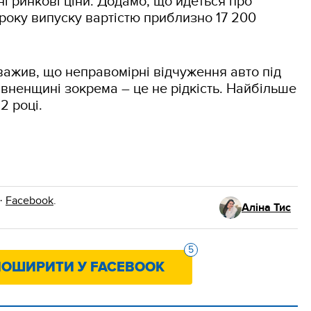
ні ринкові ціни. Додамо, що йдеться про
7 року випуску вартістю приблизно 17 200
важив, що неправомірні відчуження авто під
Рівненщині зокрема – це не рідкість. Найбільше
2 році.
·
Facebook
.
Аліна Тис
5
ОШИРИТИ У FACEBOOK