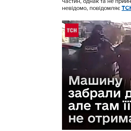
частин, однак та не прийн
невідомо, повідомляє
ТС