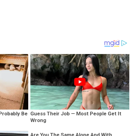
 Probably Be
Guess Their Job — Most People Get It
Wrong
Are You The Same Alone And With