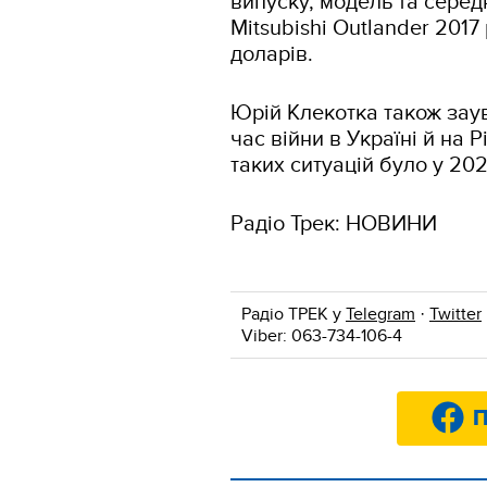
випуску, модель та серед
Mitsubishi Outlander 201
доларів.
Юрій Клекотка також зау
час війни в Україні й на 
таких ситуацій було у 202
Радіо Трек: НОВИНИ
Радіо ТРЕК у
Telegram
·
Twitter
Viber: 063-734-106-4
П