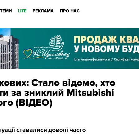
ТЕМИ
LITE
РЕКЛАМА
ПРО НАС
кових: Стало відомо, хто
и за зниклий Mitsubishi
ого (ВІДЕО)
туації ставалися доволі часто