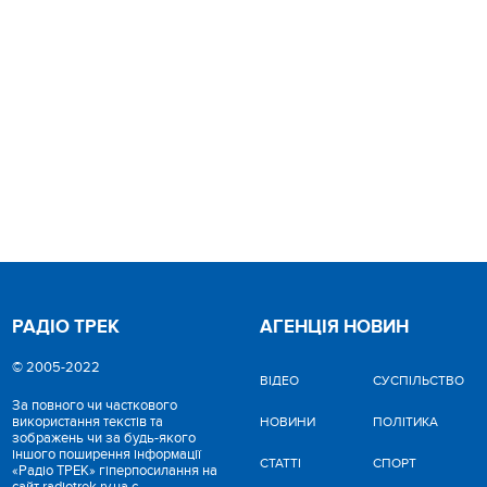
РАДІО ТРЕК
АГЕНЦІЯ НОВИН
© 2005-2022
ВІДЕО
CУСПІЛЬСТВО
За повного чи часткового
використання текстів та
НОВИНИ
ПОЛІТИКА
зображень чи за будь-якого
іншого поширення інформації
СТАТТІ
СПОРТ
«Радіо ТРЕК» гіперпосилання на