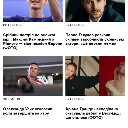
06 СЕРПНЯ
07 СЕРПНЯ
Срібний постріл до великої
Павло Текучев розкрив,
мрії: Максим Камінський з
скільки заробляють українські
Рівного — віцечемпіон Європи
актори: «Це верхня межа»
(ФОТО)
30 ЛИПНЯ
07 СЕРПНЯ
Олександр Усик оголосив,
Аріана Гранде несподівано
коли завершить кар'єру
скасувала дебют у Вест-Енді:
що сталося (ФОТО)