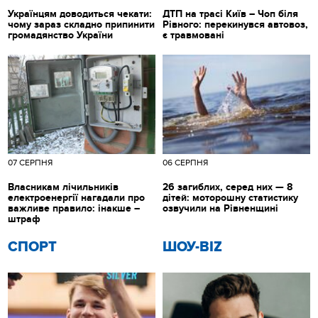
Українцям доводиться чекати:
ДТП на трасі Київ – Чоп біля
чому зараз складно припинити
Рівного: перекинувся автовоз,
громадянство України
є травмовані
07 СЕРПНЯ
06 СЕРПНЯ
Власникам лічильників
26 загиблих, серед них — 8
електроенергії нагадали про
дітей: моторошну статистику
важливе правило: інакше –
озвучили на Рівненщині
штраф
СПОРТ
ШОУ-BIZ