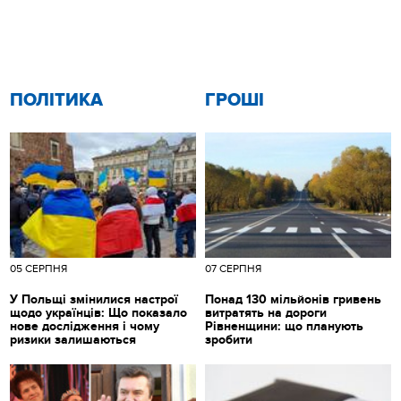
ПОЛІТИКА
ГРОШІ
05 СЕРПНЯ
07 СЕРПНЯ
У Польщі змінилися настрої
Понад 130 мільйонів гривень
щодо українців: Що показало
витратять на дороги
нове дослідження і чому
Рівненщини: що планують
ризики залишаються
зробити