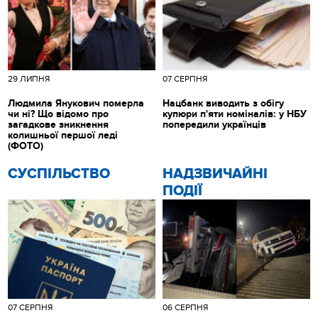
29 ЛИПНЯ
07 СЕРПНЯ
Людмила Янукович померла
Нацбанк виводить з обігу
чи ні? Що відомо про
купюри п'яти номіналів: у НБУ
загадкове зникнення
попередили українців
колишньої першої леді
(ФОТО)
CУСПІЛЬСТВО
НАДЗВИЧАЙНІ
ПОДІЇ
07 СЕРПНЯ
06 СЕРПНЯ