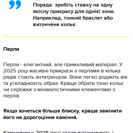
Порада: зробіть ставку на одну
якісну прикрасу для однієї зони.
Наприклад, тонкий браслет або
витончене кольє.
Перли
Перли - елегантний, але примхливий матеріал. У
2025 році масивні прикраси з перлами в кілька
рядів стають антитрендом. Вони легко додають вік
та ускладнюють образ. Краще обрати тонкі кольє
чи сережки з мінімалістичними елементами з
перлів.
Якщо хочеться більше блиску, краще замінити
його на дорогоцінне каміння.
Ключовим у 2025 році стане витонченість і