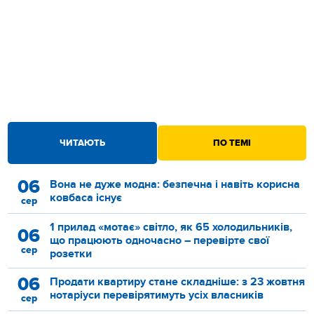
ЧИТАЮТЬ
ПО ТЕМІ
06
Вона не дуже модна: безпечна і навіть корисна
ковбаса існує
сер
1 прилад «мотає» світло, як 65 холодильників,
06
що працюють одночасно – перевірте свої
сер
розетки
06
Продати квартиру стане складніше: з 23 жовтня
нотаріуси перевірятимуть усіх власників
сер