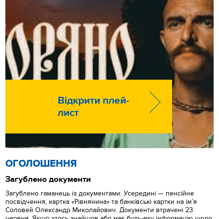
Відкрити плей-
лист
ОГОЛОШЕННЯ
Загублено документи
Загублено гаманець із документами. Усередині — пенсійне
посвідчення, картка «Рівнянина» та банківські картки на ім’я
Соловей Олександр Миколайович. Документи втрачені 23
червня. Якщо хтось знайшов або має будь-яку інформацію щодо