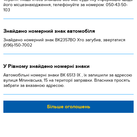
його місцезнаходження, телефонуйте за номером: 050-43-50-
103
Знайдено номерний знак автомобіля
Знайдено номерний знак ВК2357ВО Хто загубив, звертатися
(096)-150-7002
У Рівному знайдено номерні знаки
Автомобільні номерні знаки BK 6513 IX , їх залишили за адресою
вулиця Млинівська, 15 на території заправки. Власника просять
забрати за вказаною адресою.
Більше оголошень