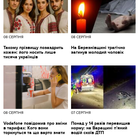
08 СЕРПНЯ
08 СЕРПНЯ
Такому прізвищу позаздрить
На Березнівщині трагічно
кожен: його носить лише
загинув молодий чоловік
тисяча українців
08 СЕРПНЯ
07 СЕРПНЯ
Vodafone повідомив про зміни
Понад у 14 разів перевищив
в тарифах: Кого вони
норму: на Варащині п'яний
торкнуться та що варто знати
водій скоїв ДТП