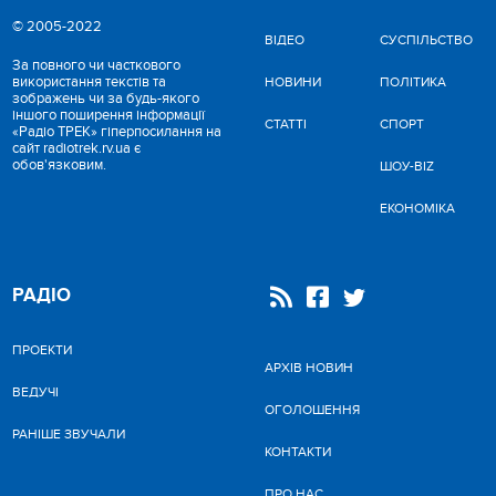
© 2005-2022
ВІДЕО
CУСПІЛЬСТВО
За повного чи часткового
використання текстів та
НОВИНИ
ПОЛІТИКА
зображень чи за будь-якого
іншого поширення інформації
СТАТТІ
СПОРТ
«Радіо ТРЕК» гіперпосилання на
сайт radiotrek.rv.ua є
обов'язковим.
ШОУ-BIZ
ЕКОНОМІКА
РАДІО
ПРОЕКТИ
АРХІВ НОВИН
ВЕДУЧІ
ОГОЛОШЕННЯ
РАНІШЕ ЗВУЧАЛИ
КОНТАКТИ
ПРО НАС