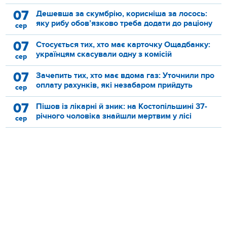
07
Дешевша за скумбрію, корисніша за лосось:
яку рибу обов’язково треба додати до раціону
сер
07
Стосується тих, хто має карточку Ощадбанку:
українцям скасували одну з комісій
сер
07
Зачепить тих, хто має вдома газ: Уточнили про
оплату рахунків, які незабаром прийдуть
сер
07
Пішов із лікарні й зник: на Костопільшині 37-
річного чоловіка знайшли мертвим у лісі
сер