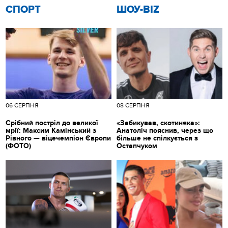
СПОРТ
ШОУ-BIZ
06 СЕРПНЯ
08 СЕРПНЯ
Срібний постріл до великої
«Забикував, скотиняка»:
мрії: Максим Камінський з
Анатоліч пояснив, через що
Рівного — віцечемпіон Європи
більше не спілкується з
(ФОТО)
Остапчуком