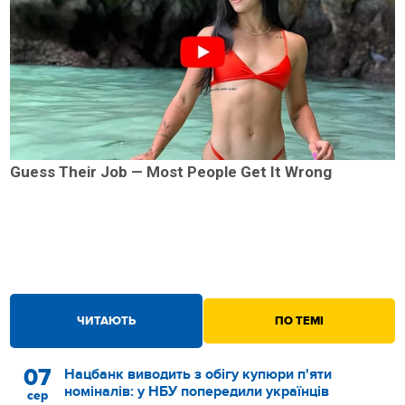
Guess Their Job — Most People Get It Wrong
ЧИТАЮТЬ
ПО ТЕМІ
07
Нацбанк виводить з обігу купюри п'яти
номіналів: у НБУ попередили українців
сер