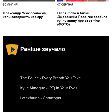
30 ЛИПНЯ
07 СЕРПНЯ
Олександр Усик оголосив,
Після фото в бікіні
коли завершить кар'єру
Джорджина Родрігес зробила
гучну заяву про своє тіло
(ФОТО)
Раніше звучало
The Police - Every Breath You Take
Kylie Minogue - (РТ) In Your Eyes
Latexfauna - Євпаторія