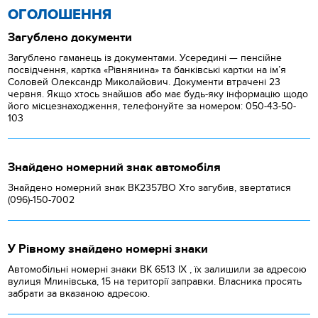
ОГОЛОШЕННЯ
Загублено документи
Загублено гаманець із документами. Усередині — пенсійне
посвідчення, картка «Рівнянина» та банківські картки на ім’я
Соловей Олександр Миколайович. Документи втрачені 23
червня. Якщо хтось знайшов або має будь-яку інформацію щодо
його місцезнаходження, телефонуйте за номером: 050-43-50-
103
Знайдено номерний знак автомобіля
Знайдено номерний знак ВК2357ВО Хто загубив, звертатися
(096)-150-7002
У Рівному знайдено номерні знаки
Автомобільні номерні знаки BK 6513 IX , їх залишили за адресою
вулиця Млинівська, 15 на території заправки. Власника просять
забрати за вказаною адресою.