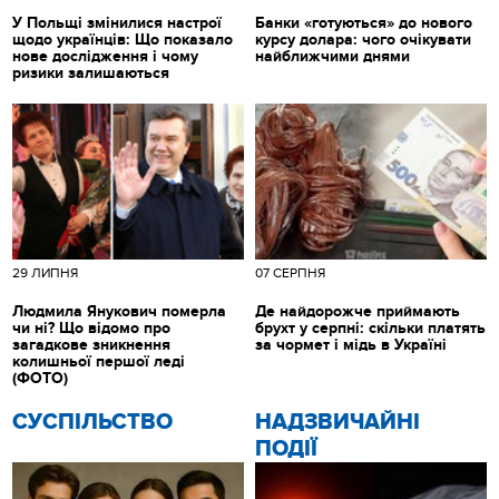
У Польщі змінилися настрої
Банки «готуються» до нового
щодо українців: Що показало
курсу долара: чого очікувати
нове дослідження і чому
найближчими днями
ризики залишаються
29 ЛИПНЯ
07 СЕРПНЯ
Людмила Янукович померла
Де найдорожче приймають
чи ні? Що відомо про
брухт у серпні: скільки платять
загадкове зникнення
за чормет і мідь в Україні
колишньої першої леді
(ФОТО)
CУСПІЛЬСТВО
НАДЗВИЧАЙНІ
ПОДІЇ