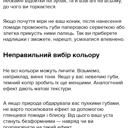
неохайні відбитки на зубах, та й взагалі на всьому,
до чого ви торкаєтеся.
Якщо почуття міри не ваш коник, після нанесення
помади промокніть губи паперовою серветкою або
злегка прикусіть ними палець. Так ви приберете
надлишки і зможете, нарешті, усміхатися впевнено.
Неправильний вибір кольору
Не всі кольори можуть личити. Візьмемо,
наприклад, винні тони. Якщо у вас невеликі губи,
темний колір зробить їх ще меншими. Аналогічний
ефект дають матові текстури.
А якщо природа обдарувала вас пухкими губами,
не варто посилювати ефект за допомогою
глянцевої помади і блиску. Від цього ваші уста
стануть безформними — навряд чи ви
розраховуєте на такий ефект.