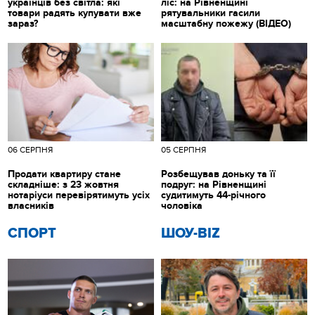
українців без світла: які
ліс: на Рівненщині
товари радять купувати вже
рятувальники гасили
зараз?
масштабну пожежу (ВІДЕО)
06 СЕРПНЯ
05 СЕРПНЯ
Продати квартиру стане
Розбещував доньку та її
складніше: з 23 жовтня
подруг: на Рівненщині
нотаріуси перевірятимуть усіх
судитимуть 44-річного
власників
чоловіка
СПОРТ
ШОУ-BIZ