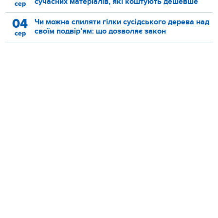
сучасних матеріалів, які коштують дешевше
сер
04
Чи можна спиляти гілки сусідського дерева над
своїм подвір’ям: що дозволяє закон
сер