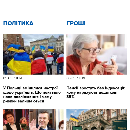
ПОЛІТИКА
ГРОШІ
05 СЕРПНЯ
06 СЕРПНЯ
У Польщі змінилися настрої
Пенсії зростуть без індексації:
щодо українців: Що показало
кому нарахують додаткові
нове дослідження і чому
35%
ризики залишаються