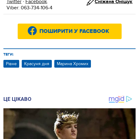
Twitter
·
Facebook
.
Сніжана Оніщук
Viber: 063-734-106-4
ПОШИРИТИ У FACEBOOK
ТЕГИ:
Рівне
Красуня дня
Марина Хромих
ЦЕ ЦІКАВО