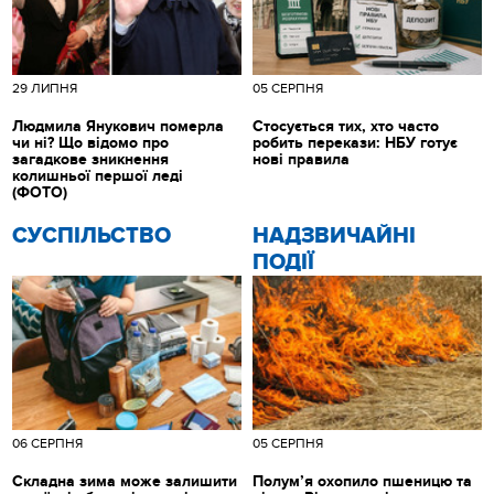
29 ЛИПНЯ
05 СЕРПНЯ
Людмила Янукович померла
Стосується тих, хто часто
чи ні? Що відомо про
робить перекази: НБУ готує
загадкове зникнення
нові правила
колишньої першої леді
(ФОТО)
CУСПІЛЬСТВО
НАДЗВИЧАЙНІ
ПОДІЇ
06 СЕРПНЯ
05 СЕРПНЯ
Складна зима може залишити
Полум’я охопило пшеницю та