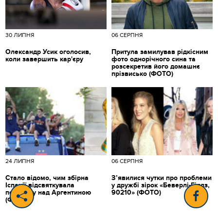
30 ЛИПНЯ
06 СЕРПНЯ
Олександр Усик оголосив,
Притула замилував рідкісним
коли завершить кар'єру
фото однорічного сина та
розсекретив його домашнє
прізвисько (ФОТО)
24 ЛИПНЯ
06 СЕРПНЯ
Стало відомо, чим збірна
З’явилися чутки про проблеми
Іспанії відсвяткувала
у дружбі зірок «Беверлі-Гіллз,
перемогу над Аргентиною
90210» (ФОТО)
(ФОТО)