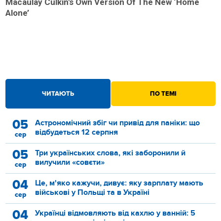
Macaulay Culkin's Own Version Of The New ‘Home
Alone’
ЧИТАЮТЬ
ПО ТЕМІ
05
Астрономічний збіг чи привід для паніки: що
відбудеться 12 серпня
сер
05
Три українських слова, які заборонили й
вилучили «совєти»
сер
04
Це, м'яко кажучи, дивує: яку зарплату мають
військові у Польщі та в Україні
сер
04
Українці відмовляють від кахлю у ванній: 5