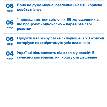
06
Вона не дуже модна: безпечна і навіть корисна
ковбаса існує
сер
1 прилад «мотає» світло, як 65 холодильників,
06
що працюють одночасно – перевірте свої
сер
розетки
06
Продати квартиру стане складніше: з 23 жовтня
нотаріуси перевірятимуть усіх власників
сер
04
Українці відмовляють від кахлю у ванній: 5
сучасних матеріалів, які коштують дешевше
сер