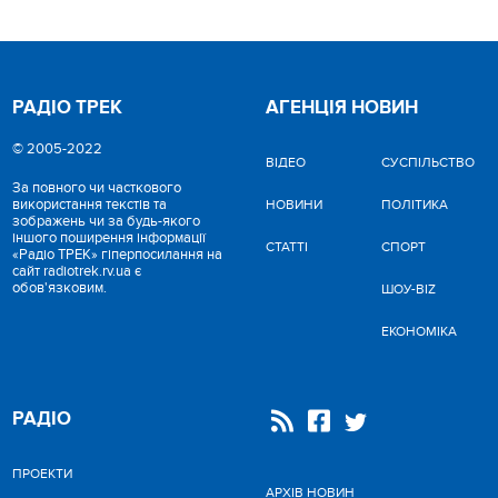
РАДІО ТРЕК
АГЕНЦІЯ НОВИН
© 2005-2022
ВІДЕО
CУСПІЛЬСТВО
За повного чи часткового
використання текстів та
НОВИНИ
ПОЛІТИКА
зображень чи за будь-якого
іншого поширення інформації
СТАТТІ
СПОРТ
«Радіо ТРЕК» гіперпосилання на
сайт radiotrek.rv.ua є
обов'язковим.
ШОУ-BIZ
ЕКОНОМІКА
РАДІО
ПРОЕКТИ
АРХІВ НОВИН