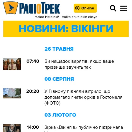
On-line
Haloo Helsinki! - Voiko enkelitkin eksya
НОВИНИ: ВІКІНГИ
26 ТРАВНЯ
07:40
Ви нащадок варягів, якщо ваше
прізвище звучить так
08 СЕРПНЯ
20:20
У Рівному підняли вітрило, що
допомагало гнати орків з Гостомеля
(ФОТО)
03 ЛЮТОГО
14:00
Зірка «Вікінгів» публічно підтримала