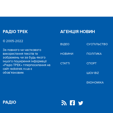
РАДІО ТРЕК
АГЕНЦІЯ НОВИН
© 2005-2022
ВІДЕО
CУСПІЛЬСТВО
За повного чи часткового
використання текстів та
НОВИНИ
ПОЛІТИКА
зображень чи за будь-якого
іншого поширення інформації
СТАТТІ
СПОРТ
«Радіо ТРЕК» гіперпосилання на
сайт radiotrek.rv.ua є
обов'язковим.
ШОУ-BIZ
ЕКОНОМІКА
РАДІО