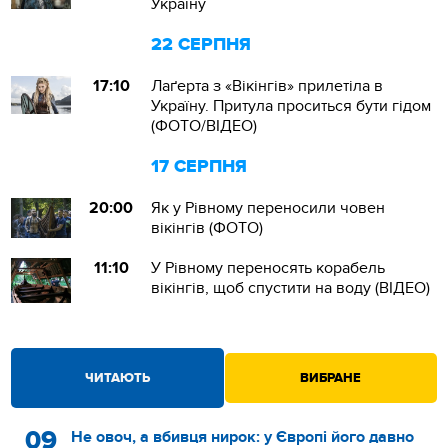
Україну
22 СЕРПНЯ
17:10
Лаґерта з «Вікінгів» прилетіла в
Україну. Притула проситься бути гідом
(ФОТО/ВІДЕО)
17 СЕРПНЯ
20:00
Як у Рівному переносили човен
вікінгів (ФОТО)
11:10
У Рівному переносять корабель
вікінгів, щоб спустити на воду (ВІДЕО)
ЧИТАЮТЬ
ВИБРАНЕ
09
Не овоч, а вбивця нирок: у Європі його давно