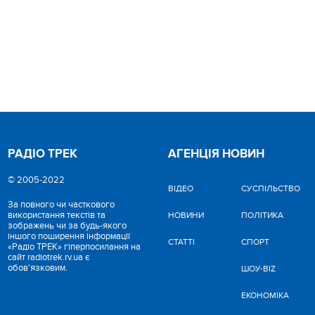
РАДІО ТРЕК
АГЕНЦІЯ НОВИН
© 2005-2022
ВІДЕО
CУСПІЛЬСТВО
За повного чи часткового
використання текстів та
НОВИНИ
ПОЛІТИКА
зображень чи за будь-якого
іншого поширення інформації
СТАТТІ
СПОРТ
«Радіо ТРЕК» гіперпосилання на
сайт radiotrek.rv.ua є
обов'язковим.
ШОУ-BIZ
ЕКОНОМІКА