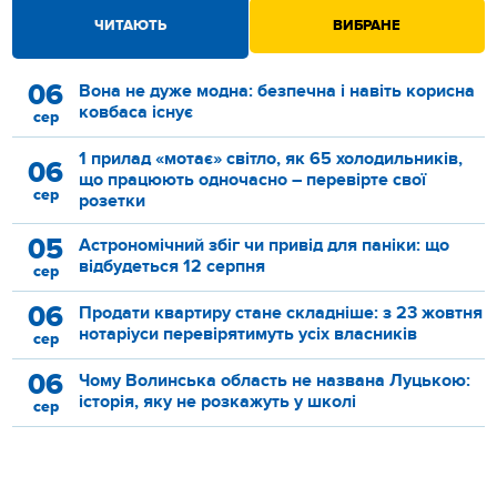
ЧИТАЮТЬ
ВИБРАНЕ
06
Вона не дуже модна: безпечна і навіть корисна
ковбаса існує
сер
1 прилад «мотає» світло, як 65 холодильників,
06
що працюють одночасно – перевірте свої
сер
розетки
05
Астрономічний збіг чи привід для паніки: що
відбудеться 12 серпня
сер
06
Продати квартиру стане складніше: з 23 жовтня
нотаріуси перевірятимуть усіх власників
сер
06
Чому Волинська область не названа Луцькою:
історія, яку не розкажуть у школі
сер