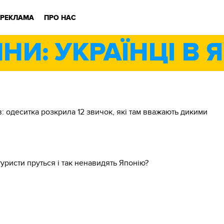
РЕКЛАМА
ПРО НАС
НИ: УКРАЇНЦІ В Я
ів: одеситка розкрила 12 звичок, які там вважають дикими
туристи пруться і так ненавидять Японію?