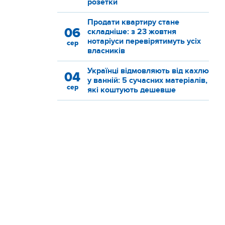
розетки
Продати квартиру стане
06
складніше: з 23 жовтня
нотаріуси перевірятимуть усіх
сер
власників
Українці відмовляють від кахлю
04
у ванній: 5 сучасних матеріалів,
сер
які коштують дешевше