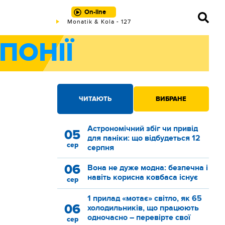
On-line
Monatik & Kola - 127
ПОНІЇ
ЧИТАЮТЬ
ВИБРАНЕ
Астрономічний збіг чи привід
05
для паніки: що відбудеться 12
сер
серпня
06
Вона не дуже модна: безпечна і
навіть корисна ковбаса існує
сер
1 прилад «мотає» світло, як 65
06
холодильників, що працюють
одночасно – перевірте свої
сер