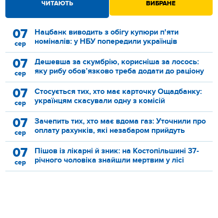
ЧИТАЮТЬ
ВИБРАНЕ
07
Нацбанк виводить з обігу купюри п'яти
номіналів: у НБУ попередили українців
сер
07
Дешевша за скумбрію, корисніша за лосось:
яку рибу обов’язково треба додати до раціону
сер
07
Стосується тих, хто має карточку Ощадбанку:
українцям скасували одну з комісій
сер
07
Зачепить тих, хто має вдома газ: Уточнили про
оплату рахунків, які незабаром прийдуть
сер
07
Пішов із лікарні й зник: на Костопільшині 37-
річного чоловіка знайшли мертвим у лісі
сер