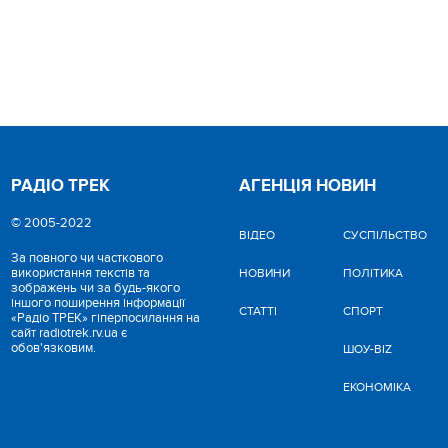
РАДІО ТРЕК
АГЕНЦІЯ НОВИН
© 2005-2022
ВІДЕО
CУСПІЛЬСТВО
За повного чи часткового
використання текстів та
НОВИНИ
ПОЛІТИКА
зображень чи за будь-якого
іншого поширення інформації
СТАТТІ
СПОРТ
«Радіо ТРЕК» гіперпосилання на
сайт radiotrek.rv.ua є
обов'язковим.
ШОУ-BIZ
ЕКОНОМІКА