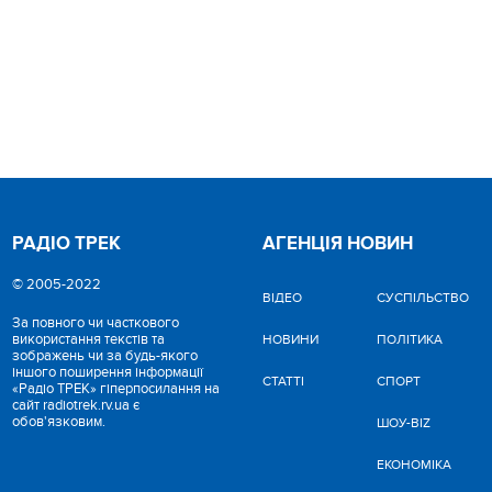
РАДІО ТРЕК
АГЕНЦІЯ НОВИН
© 2005-2022
ВІДЕО
CУСПІЛЬСТВО
За повного чи часткового
використання текстів та
НОВИНИ
ПОЛІТИКА
зображень чи за будь-якого
іншого поширення інформації
СТАТТІ
СПОРТ
«Радіо ТРЕК» гіперпосилання на
сайт radiotrek.rv.ua є
обов'язковим.
ШОУ-BIZ
ЕКОНОМІКА