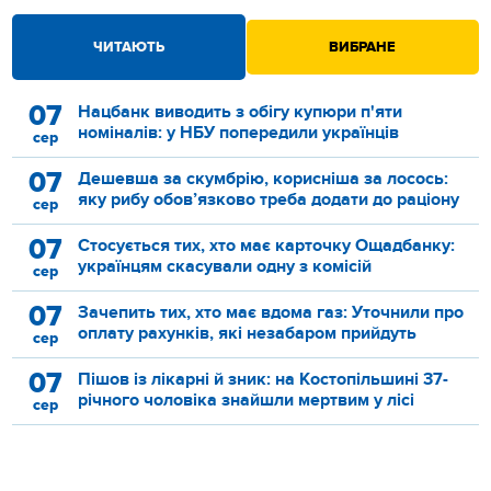
ЧИТАЮТЬ
ВИБРАНЕ
07
Нацбанк виводить з обігу купюри п'яти
номіналів: у НБУ попередили українців
сер
07
Дешевша за скумбрію, корисніша за лосось:
яку рибу обов’язково треба додати до раціону
сер
07
Стосується тих, хто має карточку Ощадбанку:
українцям скасували одну з комісій
сер
07
Зачепить тих, хто має вдома газ: Уточнили про
оплату рахунків, які незабаром прийдуть
сер
07
Пішов із лікарні й зник: на Костопільшині 37-
річного чоловіка знайшли мертвим у лісі
сер