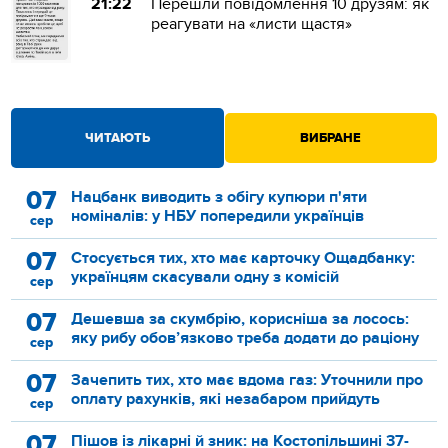
21:22
Перешли повідомлення 10 друзям: як
реагувати на «листи щастя»
ЧИТАЮТЬ
ВИБРАНЕ
07
Нацбанк виводить з обігу купюри п'яти
номіналів: у НБУ попередили українців
сер
07
Стосується тих, хто має карточку Ощадбанку:
українцям скасували одну з комісій
сер
07
Дешевша за скумбрію, корисніша за лосось:
яку рибу обов’язково треба додати до раціону
сер
07
Зачепить тих, хто має вдома газ: Уточнили про
оплату рахунків, які незабаром прийдуть
сер
07
Пішов із лікарні й зник: на Костопільшині 37-