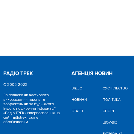
РАДІО ТРЕК
АГЕНЦІЯ НОВИН
© 2005-2022
ВІДЕО
CУСПІЛЬСТВО
За повного чи часткового
використання текстів та
НОВИНИ
ПОЛІТИКА
зображень чи за будь-якого
іншого поширення інформації
СТАТТІ
СПОРТ
«Радіо ТРЕК» гіперпосилання на
сайт radiotrek.rv.ua є
обов'язковим.
ШОУ-BIZ
ЕКОНОМІКА