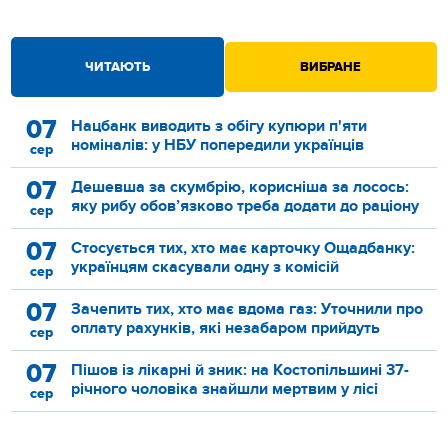
ЧИТАЮТЬ
ВИБРАНЕ
07
Нацбанк виводить з обігу купюри п'яти
номіналів: у НБУ попередили українців
сер
07
Дешевша за скумбрію, корисніша за лосось:
яку рибу обов’язково треба додати до раціону
сер
07
Стосується тих, хто має карточку Ощадбанку:
українцям скасували одну з комісій
сер
07
Зачепить тих, хто має вдома газ: Уточнили про
оплату рахунків, які незабаром прийдуть
сер
07
Пішов із лікарні й зник: на Костопільшині 37-
річного чоловіка знайшли мертвим у лісі
сер