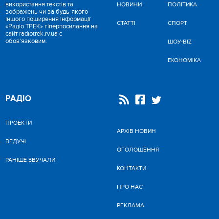
використання текстів та
НОВИНИ
ПОЛІТИКА
зображень чи за будь-якого
іншого поширення інформації
СТАТТІ
СПОРТ
«Радіо ТРЕК» гіперпосилання на
сайт radiotrek.rv.ua є
обов'язковим.
ШОУ-BIZ
ЕКОНОМІКА
РАДІО
ПРОЕКТИ
АРХІВ НОВИН
ВЕДУЧІ
ОГОЛОШЕННЯ
РАНІШЕ ЗВУЧАЛИ
КОНТАКТИ
ПРО НАС
РЕКЛАМА