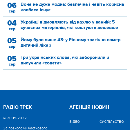
06
Вона не дуже модна: безпечна і навіть корисна
ковбаса існує
сер
04
Українці відмовляють від кахлю у ванній: 5
сучасних матеріалів, які коштують дешевше
сер
05
Йому було лише 43: у Рівному трагічно помер
дитячий лікар
сер
05
Три українських слова, які заборонили й
вилучили «совєти»
сер
РАДІО ТРЕК
АГЕНЦІЯ НОВИН
© 2005-2022
ВІДЕО
CУСПІЛЬСТВО
За повного чи часткового