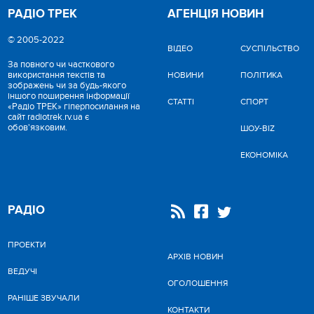
РАДІО ТРЕК
АГЕНЦІЯ НОВИН
© 2005-2022
ВІДЕО
CУСПІЛЬСТВО
За повного чи часткового
використання текстів та
НОВИНИ
ПОЛІТИКА
зображень чи за будь-якого
іншого поширення інформації
СТАТТІ
СПОРТ
«Радіо ТРЕК» гіперпосилання на
сайт radiotrek.rv.ua є
обов'язковим.
ШОУ-BIZ
ЕКОНОМІКА
РАДІО
ПРОЕКТИ
АРХІВ НОВИН
ВЕДУЧІ
ОГОЛОШЕННЯ
РАНІШЕ ЗВУЧАЛИ
КОНТАКТИ