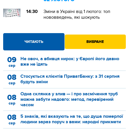
14:30
Зміни в Україні від 1 лютого: топ
нововведень, які шокують
ЧИТАЮТЬ
ВИБРАНЕ
09
Не овоч, а вбивця нирок: у Європі його давно
вже не їдять
сер
08
Стосується клієнтів ПриватБанку: з 31 серпня
будуть зміни
сер
Одна склянка у злив — і про засмічення труб
08
можна забути надовго: метод, перевірений
сер
часом
08
5 знаків, які вказують на те, що душа померлої
людини зараз поруч з вами: народні прикмети
сер