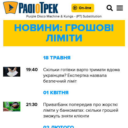
On-line
Purple Disco Machine & Kungs - (РТ) Substitution
НОВИНИ: ГРОШОВІ
ЛІМІТИ
18 ТРАВНЯ
19:40
Скільки готівки варто тримати вдома
українцям? Експертка назвала
безпечний ліміт
01 КВІТНЯ
21:30
ПриватБанк попередив про жорсткі
ліміти у банкоматах: скільки грошей
зможуть зняти клієнти
02 ЛЮТОГО