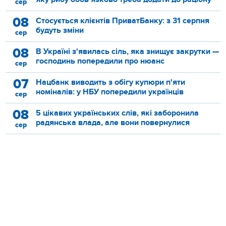
сер
08
Стосується клієнтів ПриватБанку: з 31 серпня
будуть зміни
сер
08
В Україні з'явилась сіль, яка знищує закрутки —
господинь попередили про нюанс
сер
07
Нацбанк виводить з обігу купюри п'яти
номіналів: у НБУ попередили українців
сер
08
5 цікавих українських слів, які заборонила
радянська влада, але вони повернулися
сер