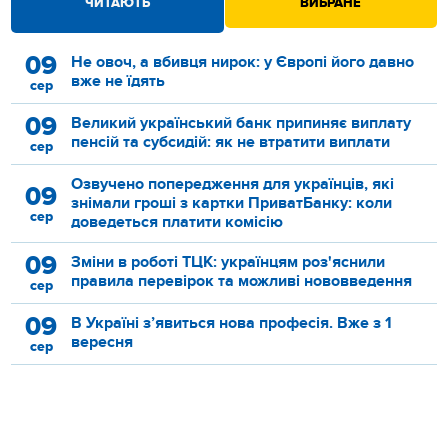
ЧИТАЮТЬ
ВИБРАНЕ
09
Не овоч, а вбивця нирок: у Європі його давно
вже не їдять
сер
09
Великий український банк припиняє виплату
пенсій та субсидій: як не втратити виплати
сер
Озвучено попередження для українців, які
09
знімали гроші з картки ПриватБанку: коли
сер
доведеться платити комісію
09
Зміни в роботі ТЦК: українцям роз'яснили
правила перевірок та можливі нововведення
сер
09
В Україні з’явиться нова професія. Вже з 1
вересня
сер