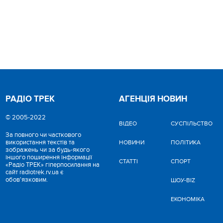
РАДІО ТРЕК
АГЕНЦІЯ НОВИН
© 2005-2022
ВІДЕО
CУСПІЛЬСТВО
За повного чи часткового
використання текстів та
НОВИНИ
ПОЛІТИКА
зображень чи за будь-якого
іншого поширення інформації
СТАТТІ
СПОРТ
«Радіо ТРЕК» гіперпосилання на
сайт radiotrek.rv.ua є
обов'язковим.
ШОУ-BIZ
ЕКОНОМІКА