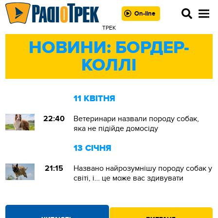
On-line
ТРЕК
НОВИНИ: БОРДЕР-
КОЛЛІ
11 КВІТНЯ
22:40
Ветеринари назвали породу собак,
яка не підійде домосіду
13 СІЧНЯ
21:15
Названо найрозумнішу породу собак у
світі, і… це може вас здивувати